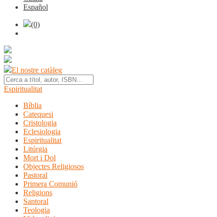
Español
(0)
El nostre catàleg
Espiritualitat
Bíblia
Catequesi
Cristologia
Eclesiologia
Espiritualitat
Litúrgia
Mort i Dol
Objectes Religiosos
Pastoral
Primera Comunió
Religions
Santoral
Teologia