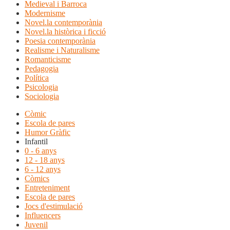
Medieval i Barroca
Modernisme
Novel.la contemporània
Novel.la històrica i ficció
Poesia contemporània
Realisme i Naturalisme
Romanticisme
Pedagogia
Política
Psicologia
Sociologia
Còmic
Escola de pares
Humor Gràfic
Infantil
0 - 6 anys
12 - 18 anys
6 - 12 anys
Còmics
Entreteniment
Escola de pares
Jocs d'estimulació
Influencers
Juvenil