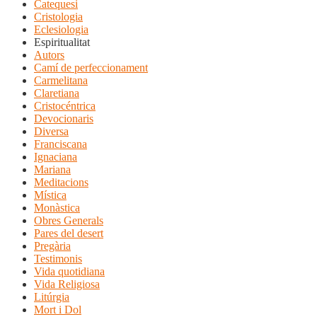
Catequesi
Cristologia
Eclesiologia
Espiritualitat
Autors
Camí de perfeccionament
Carmelitana
Claretiana
Cristocéntrica
Devocionaris
Diversa
Franciscana
Ignaciana
Mariana
Meditacions
Mística
Monàstica
Obres Generals
Pares del desert
Pregària
Testimonis
Vida quotidiana
Vida Religiosa
Litúrgia
Mort i Dol