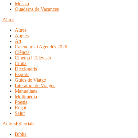
Música
Quaderns de Vacances
Altres
Altres
Anglès
Art
Calendaris i Agendes 2026
Ciència
Cinema i Televisió
Cuina
Diccionaris
Esports
Guies de Viatge
Literatura de Viatges
Manualitats
Multimèdia
Poesia
Regal
Salut
Autors
Editorials
Bíblia