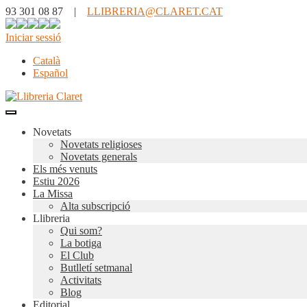
93 301 08 87 |
LLIBRERIA@CLARET.CAT
Iniciar sessió
Català
Español
Novetats
Novetats religioses
Novetats generals
Els més venuts
Estiu 2026
La Missa
Alta subscripció
Llibreria
Qui som?
La botiga
El Club
Butlletí setmanal
Activitats
Blog
Editorial