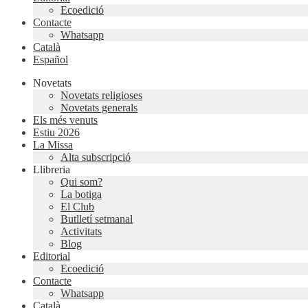
Ecoedició
Contacte
Whatsapp
Català
Español
Novetats
Novetats religioses
Novetats generals
Els més venuts
Estiu 2026
La Missa
Alta subscripció
Llibreria
Qui som?
La botiga
El Club
Butlletí setmanal
Activitats
Blog
Editorial
Ecoedició
Contacte
Whatsapp
Català