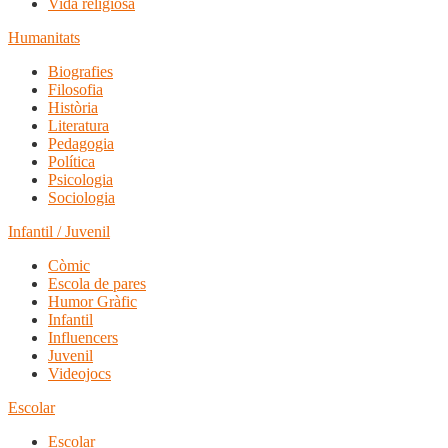
Vida religiosa
Humanitats
Biografies
Filosofia
Història
Literatura
Pedagogia
Política
Psicologia
Sociologia
Infantil / Juvenil
Còmic
Escola de pares
Humor Gràfic
Infantil
Influencers
Juvenil
Videojocs
Escolar
Escolar