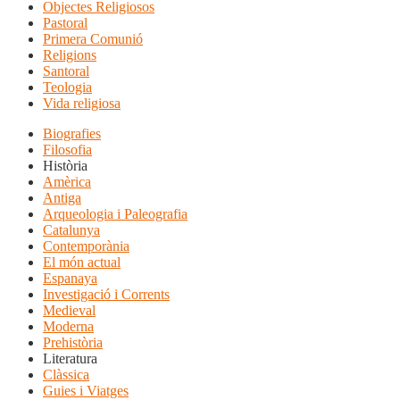
Objectes Religiosos
Pastoral
Primera Comunió
Religions
Santoral
Teologia
Vida religiosa
Biografies
Filosofia
Història
Amèrica
Antiga
Arqueologia i Paleografia
Catalunya
Contemporània
El món actual
Espanaya
Investigació i Corrents
Medieval
Moderna
Prehistòria
Literatura
Clàssica
Guies i Viatges