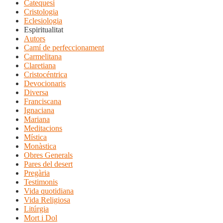
Catequesi
Cristologia
Eclesiologia
Espiritualitat
Autors
Camí de perfeccionament
Carmelitana
Claretiana
Cristocéntrica
Devocionaris
Diversa
Franciscana
Ignaciana
Mariana
Meditacions
Mística
Monàstica
Obres Generals
Pares del desert
Pregària
Testimonis
Vida quotidiana
Vida Religiosa
Litúrgia
Mort i Dol