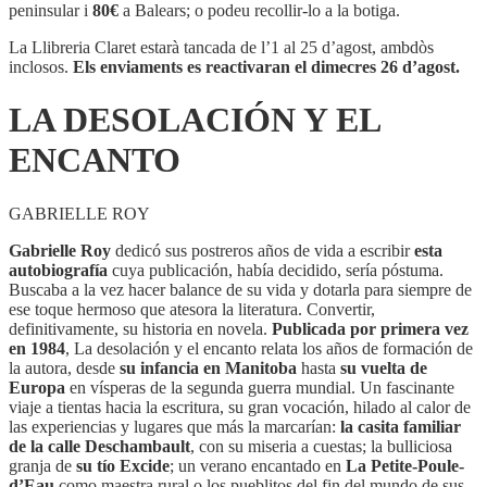
Y
peninsular i
80€
a Balears; o podeu recollir-lo a la botiga.
EL
ENCANTO
La Llibreria Claret estarà tancada de l’1 al 25 d’agost, ambdòs
inclosos.
Els enviaments es reactivaran el dimecres 26 d’agost.
LA DESOLACIÓN Y EL
ENCANTO
GABRIELLE ROY
Gabrielle Roy
dedicó sus postreros años de vida a escribir
esta
autobiografía
cuya publicación, había decidido, sería póstuma.
Buscaba a la vez hacer balance de su vida y dotarla para siempre de
ese toque hermoso que atesora la literatura. Convertir,
definitivamente, su historia en novela.
Publicada por primera vez
en 1984
, La desolación y el encanto relata los años de formación de
la autora, desde
su infancia en Manitoba
hasta
su vuelta de
Europa
en vísperas de la segunda guerra mundial. Un fascinante
viaje a tientas hacia la escritura, su gran vocación, hilado al calor de
las experiencias y lugares que más la marcarían:
la casita familiar
de la calle Deschambault
, con su miseria a cuestas; la bulliciosa
granja de
su tío Excide
; un verano encantado en
La Petite-Poule-
d’Eau
como maestra rural o los pueblitos del fin del mundo de sus