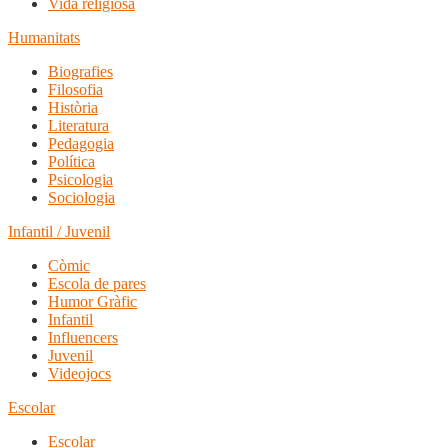
Vida religiosa
Humanitats
Biografies
Filosofia
Història
Literatura
Pedagogia
Política
Psicologia
Sociologia
Infantil / Juvenil
Còmic
Escola de pares
Humor Gràfic
Infantil
Influencers
Juvenil
Videojocs
Escolar
Escolar