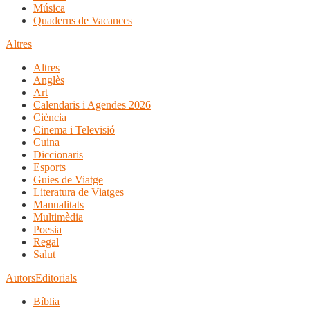
Música
Quaderns de Vacances
Altres
Altres
Anglès
Art
Calendaris i Agendes 2026
Ciència
Cinema i Televisió
Cuina
Diccionaris
Esports
Guies de Viatge
Literatura de Viatges
Manualitats
Multimèdia
Poesia
Regal
Salut
Autors
Editorials
Bíblia