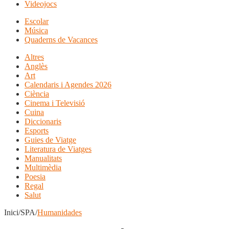
Videojocs
Escolar
Música
Quaderns de Vacances
Altres
Anglès
Art
Calendaris i Agendes 2026
Ciència
Cinema i Televisió
Cuina
Diccionaris
Esports
Guies de Viatge
Literatura de Viatges
Manualitats
Multimèdia
Poesia
Regal
Salut
Inici/SPA/
Humanidades