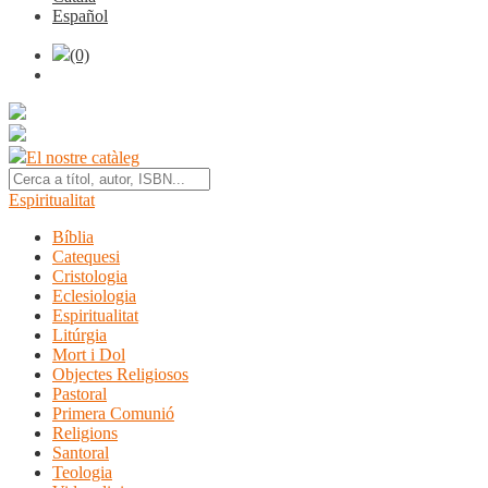
Español
(0)
El nostre catàleg
Espiritualitat
Bíblia
Catequesi
Cristologia
Eclesiologia
Espiritualitat
Litúrgia
Mort i Dol
Objectes Religiosos
Pastoral
Primera Comunió
Religions
Santoral
Teologia