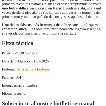
primeras aventuras teatrales. Y luego el deseo irreprimible de volar:
una buhardilla a ras de cielo en París
;
Londres vista
, una y mil
veces, desde el piso alto de sus famosos autobuses; la tormenta del
primer amor y un buen puñado de cottages escapados del tiempo.
Uno de los clásicos más hermosos de la literatura quebequesa
contemporánea
. Una obra faro, profundamente lograda y sentida,
atravesada por una interrogación sobre la escritura.
Fitxa tècnica
ISBN:
9791387554293
Data de publicació:
01/07/2026
Editorial:
Hoja de Lata Editorial
Pàgines:
504
Enquadernació:
Rústica
Idioma:
Español
Subscriu-te al nostre butlletí setmanal