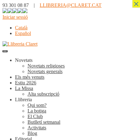
×
93 301 08 87 |
LLIBRERIA@CLARET.CAT
Iniciar sessió
Català
Español
Novetats
Novetats religioses
Novetats generals
Els més venuts
Estiu 2026
La Missa
Alta subscripció
Llibreria
Qui som?
La botiga
El Club
Butlletí setmanal
Activitats
Blog
Editorial