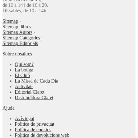
de 10 a 14 i de 16 a 20.
Dissabtes, de 10 a 14h.
Sitemap
·
Sitemap llibres
·
Sitemap Autors
·
Sitemap Categories
·
Sitemap Editorials
Sobre nosaltres
Qui som?
La botiga
El Club
La Missa de Cada Dia
Activitats
Editorial Claret
Distribuïdora Claret
Ajuda
Avís legal
Política de privacitat
Política de cookies
Política de devolucions web