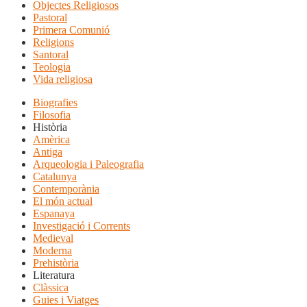
Objectes Religiosos
Pastoral
Primera Comunió
Religions
Santoral
Teologia
Vida religiosa
Biografies
Filosofia
Història
Amèrica
Antiga
Arqueologia i Paleografia
Catalunya
Contemporània
El món actual
Espanaya
Investigació i Corrents
Medieval
Moderna
Prehistòria
Literatura
Clàssica
Guies i Viatges