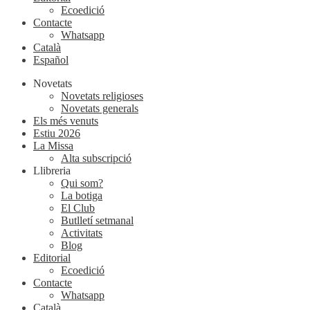
Ecoedició
Contacte
Whatsapp
Català
Español
Novetats
Novetats religioses
Novetats generals
Els més venuts
Estiu 2026
La Missa
Alta subscripció
Llibreria
Qui som?
La botiga
El Club
Butlletí setmanal
Activitats
Blog
Editorial
Ecoedició
Contacte
Whatsapp
Català