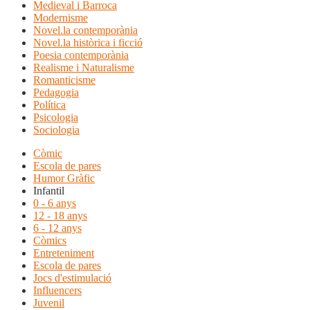
Medieval i Barroca
Modernisme
Novel.la contemporània
Novel.la històrica i ficció
Poesia contemporània
Realisme i Naturalisme
Romanticisme
Pedagogia
Política
Psicologia
Sociologia
Còmic
Escola de pares
Humor Gràfic
Infantil
0 - 6 anys
12 - 18 anys
6 - 12 anys
Còmics
Entreteniment
Escola de pares
Jocs d'estimulació
Influencers
Juvenil