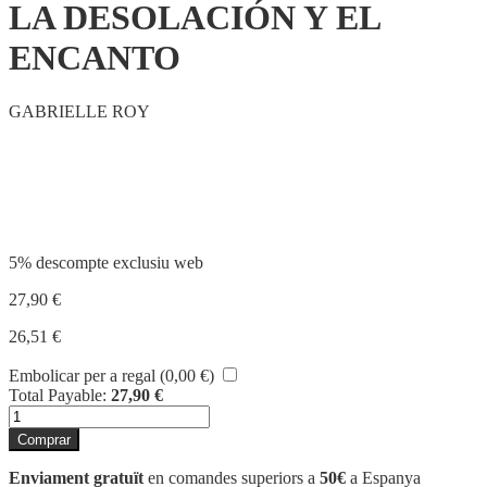
LA DESOLACIÓN Y EL
ENCANTO
GABRIELLE ROY
Compartir
5% descompte exclusiu web
27,90
€
26,51
€
Embolicar per a regal (
0,00
€
)
Total Payable:
27,90
€
quantitat
de
Comprar
LA
DESOLACIÓN
Enviament gratuït
en comandes superiors a
50€
a Espanya