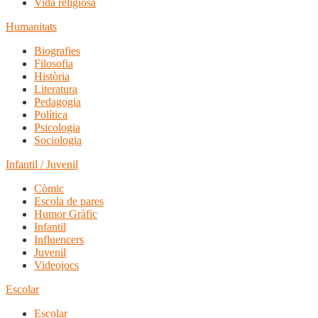
Vida religiosa
Humanitats
Biografies
Filosofia
Història
Literatura
Pedagogia
Política
Psicologia
Sociologia
Infantil / Juvenil
Còmic
Escola de pares
Humor Gràfic
Infantil
Influencers
Juvenil
Videojocs
Escolar
Escolar