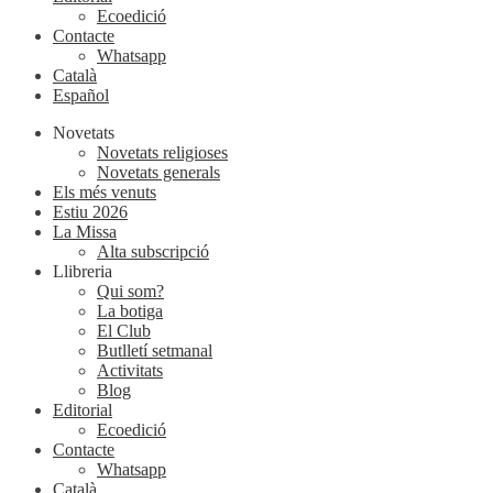
Ecoedició
Contacte
Whatsapp
Català
Español
Novetats
Novetats religioses
Novetats generals
Els més venuts
Estiu 2026
La Missa
Alta subscripció
Llibreria
Qui som?
La botiga
El Club
Butlletí setmanal
Activitats
Blog
Editorial
Ecoedició
Contacte
Whatsapp
Català