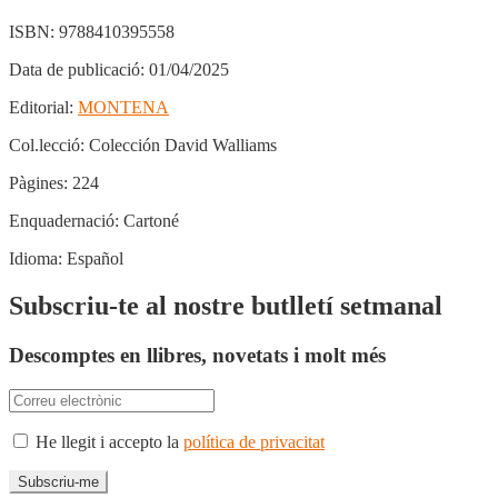
ISBN:
9788410395558
Data de publicació:
01/04/2025
Editorial:
MONTENA
Col.lecció:
Colección David Walliams
Pàgines:
224
Enquadernació:
Cartoné
Idioma:
Español
Subscriu-te al nostre butlletí setmanal
Descomptes en llibres, novetats i molt més
He llegit i accepto la
política de privacitat