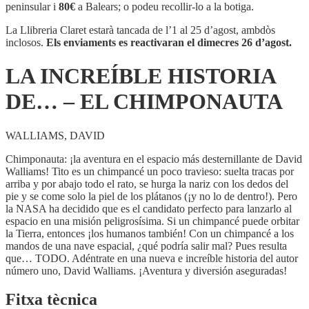
HISTORIA
peninsular i
80€
a Balears; o podeu recollir-lo a la botiga.
DE...
-
La Llibreria Claret estarà tancada de l’1 al 25 d’agost, ambdòs
EL
inclosos.
Els enviaments es reactivaran el dimecres 26 d’agost.
CHIMPONAUTA
LA INCREÍBLE HISTORIA
DE… – EL CHIMPONAUTA
WALLIAMS, DAVID
Chimponauta: ¡la aventura en el espacio más desternillante de David
Walliams! Tito es un chimpancé un poco travieso: suelta tracas por
arriba y por abajo todo el rato, se hurga la nariz con los dedos del
pie y se come solo la piel de los plátanos (¡y no lo de dentro!). Pero
la NASA ha decidido que es el candidato perfecto para lanzarlo al
espacio en una misión peligrosísima. Si un chimpancé puede orbitar
la Tierra, entonces ¡los humanos también! Con un chimpancé a los
mandos de una nave espacial, ¿qué podría salir mal? Pues resulta
que… TODO. Adéntrate en una nueva e increíble historia del autor
número uno, David Walliams. ¡Aventura y diversión aseguradas!
Fitxa tècnica