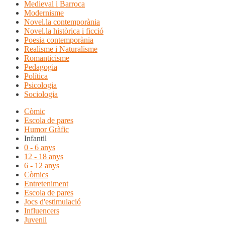
Medieval i Barroca
Modernisme
Novel.la contemporània
Novel.la històrica i ficció
Poesia contemporània
Realisme i Naturalisme
Romanticisme
Pedagogia
Política
Psicologia
Sociologia
Còmic
Escola de pares
Humor Gràfic
Infantil
0 - 6 anys
12 - 18 anys
6 - 12 anys
Còmics
Entreteniment
Escola de pares
Jocs d'estimulació
Influencers
Juvenil