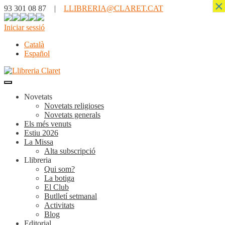
×
93 301 08 87 |
LLIBRERIA@CLARET.CAT
Iniciar sessió
Català
Español
Novetats
Novetats religioses
Novetats generals
Els més venuts
Estiu 2026
La Missa
Alta subscripció
Llibreria
Qui som?
La botiga
El Club
Butlletí setmanal
Activitats
Blog
Editorial