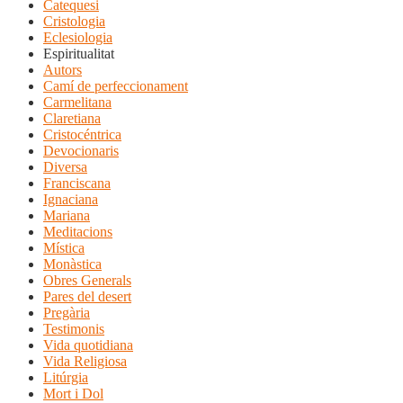
Catequesi
Cristologia
Eclesiologia
Espiritualitat
Autors
Camí de perfeccionament
Carmelitana
Claretiana
Cristocéntrica
Devocionaris
Diversa
Franciscana
Ignaciana
Mariana
Meditacions
Mística
Monàstica
Obres Generals
Pares del desert
Pregària
Testimonis
Vida quotidiana
Vida Religiosa
Litúrgia
Mort i Dol