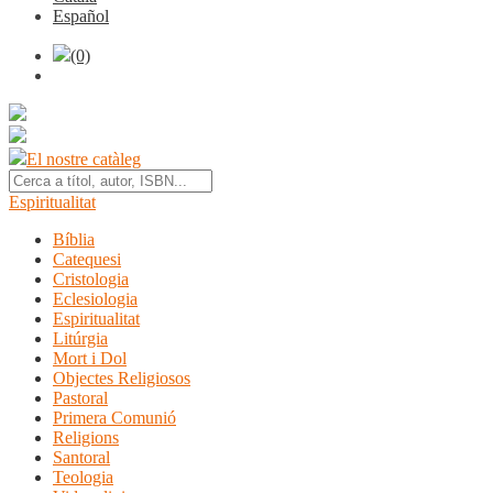
Español
(0)
El nostre catàleg
Espiritualitat
Bíblia
Catequesi
Cristologia
Eclesiologia
Espiritualitat
Litúrgia
Mort i Dol
Objectes Religiosos
Pastoral
Primera Comunió
Religions
Santoral
Teologia