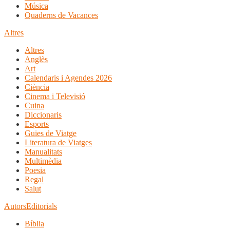
Música
Quaderns de Vacances
Altres
Altres
Anglès
Art
Calendaris i Agendes 2026
Ciència
Cinema i Televisió
Cuina
Diccionaris
Esports
Guies de Viatge
Literatura de Viatges
Manualitats
Multimèdia
Poesia
Regal
Salut
Autors
Editorials
Bíblia