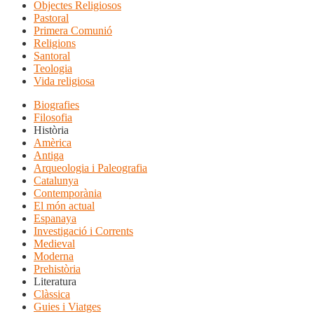
Objectes Religiosos
Pastoral
Primera Comunió
Religions
Santoral
Teologia
Vida religiosa
Biografies
Filosofia
Història
Amèrica
Antiga
Arqueologia i Paleografia
Catalunya
Contemporània
El món actual
Espanaya
Investigació i Corrents
Medieval
Moderna
Prehistòria
Literatura
Clàssica
Guies i Viatges