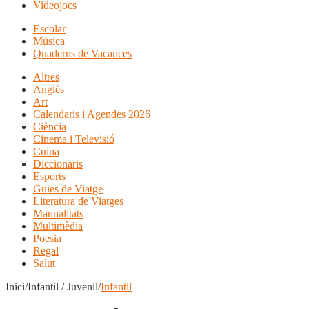
Videojocs
Escolar
Música
Quaderns de Vacances
Altres
Anglès
Art
Calendaris i Agendes 2026
Ciència
Cinema i Televisió
Cuina
Diccionaris
Esports
Guies de Viatge
Literatura de Viatges
Manualitats
Multimèdia
Poesia
Regal
Salut
Inici/Infantil / Juvenil/
Infantil