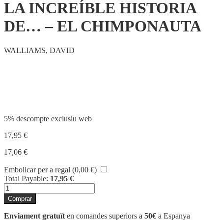
LA INCREÍBLE HISTORIA
DE… – EL CHIMPONAUTA
WALLIAMS, DAVID
Compartir
5% descompte exclusiu web
17,95
€
17,06
€
Embolicar per a regal (
0,00
€
)
Total Payable:
17,95
€
quantitat
de
Comprar
LA
INCREÍBLE
Enviament gratuït
en comandes superiors a
50€
a Espanya