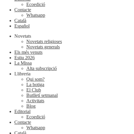
Ecoedició
Contacte
Whatsapp
Català
Español
Novetats
Novetats religioses
Novetats generals
Els més venuts
Estiu 2026
La Missa
Alta subscripció
Llibreria
Qui som?
La botiga
El Club
Butlletí setmanal
Activitats
Blog
Editorial
Ecoedició
Contacte
Whatsapp
Català