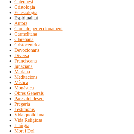
Catequesi
Cristologia
Eclesiologia
Espiritualitat
Autors
Camí de perfeccionament
Carmelitana
Claretiana
Cristocéntrica
Devocionaris
Diversa
Franciscana
Ignaciana
Mariana
Meditacions
Mística
Monàstica
Obres Generals
Pares del desert
Pregària
Testimonis
Vida quotidiana
Vida Religiosa
Litúrgia
Mort i Dol