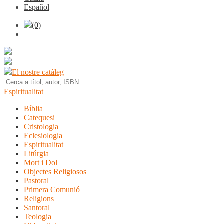
Español
(0)
El nostre catàleg
Espiritualitat
Bíblia
Catequesi
Cristologia
Eclesiologia
Espiritualitat
Litúrgia
Mort i Dol
Objectes Religiosos
Pastoral
Primera Comunió
Religions
Santoral
Teologia