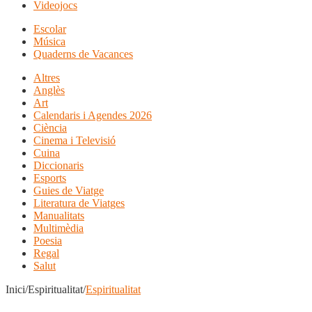
Videojocs
Escolar
Música
Quaderns de Vacances
Altres
Anglès
Art
Calendaris i Agendes 2026
Ciència
Cinema i Televisió
Cuina
Diccionaris
Esports
Guies de Viatge
Literatura de Viatges
Manualitats
Multimèdia
Poesia
Regal
Salut
Inici/Espiritualitat/
Espiritualitat