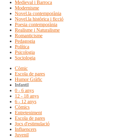
Medieval i Barroca
Modernisme
Novel.la contemporània
Novel.la històrica i ficció
Poesia contemporània
Realisme i Naturalisme
Romanticisme
Pedagogia
Política
Psicologia
Sociologia
Còmic
Escola de pares
Humor Gràfic
Infantil
0 - 6 anys
12 - 18 anys
6 - 12 anys
Còmics
Entreteniment
Escola de pares
Jocs d'estimulació
Influencers
Juvenil