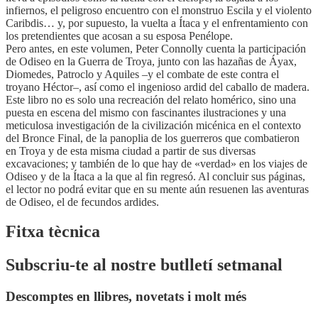
infiernos, el peligroso encuentro con el monstruo Escila y el violento
Caribdis… y, por supuesto, la vuelta a Ítaca y el enfrentamiento con
los pretendientes que acosan a su esposa Penélope.
Pero antes, en este volumen, Peter Connolly cuenta la participación
de Odiseo en la Guerra de Troya, junto con las hazañas de Áyax,
Diomedes, Patroclo y Aquiles –y el combate de este contra el
troyano Héctor–, así como el ingenioso ardid del caballo de madera.
Este libro no es solo una recreación del relato homérico, sino una
puesta en escena del mismo con fascinantes ilustraciones y una
meticulosa investigación de la civilización micénica en el contexto
del Bronce Final, de la panoplia de los guerreros que combatieron
en Troya y de esta misma ciudad a partir de sus diversas
excavaciones; y también de lo que hay de «verdad» en los viajes de
Odiseo y de la Ítaca a la que al fin regresó. Al concluir sus páginas,
el lector no podrá evitar que en su mente aún resuenen las aventuras
de Odiseo, el de fecundos ardides.
Fitxa tècnica
Subscriu-te al nostre butlletí setmanal
Descomptes en llibres, novetats i molt més