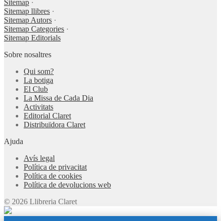
Sitemap
·
Sitemap llibres
·
Sitemap Autors
·
Sitemap Categories
·
Sitemap Editorials
Sobre nosaltres
Qui som?
La botiga
El Club
La Missa de Cada Dia
Activitats
Editorial Claret
Distribuïdora Claret
Ajuda
Avís legal
Política de privacitat
Política de cookies
Política de devolucions web
© 2026 Llibreria Claret