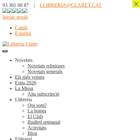
×
93 301 08 87 |
LLIBRERIA@CLARET.CAT
Iniciar sessió
Català
Español
Novetats
Novetats religioses
Novetats generals
Els més venuts
Estiu 2026
La Missa
Alta subscripció
Llibreria
Qui som?
La botiga
El Club
Butlletí setmanal
Activitats
Blog
Editorial