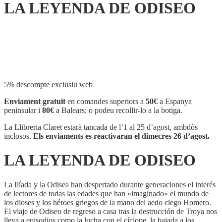
LA LEYENDA DE ODISEO
Compartir
5% descompte exclusiu web
Enviament gratuït
en comandes superiors a
50€
a Espanya
peninsular i
80€
a Balears; o podeu recollir-lo a la botiga.
La Llibreria Claret estarà tancada de l’1 al 25 d’agost, ambdòs
inclosos.
Els enviaments es reactivaran el dimecres 26 d’agost.
LA LEYENDA DE ODISEO
La Ilíada y la Odisea han despertado durante generaciones el interés
de lectores de todas las edades que han «imaginado» el mundo de
los dioses y los héroes griegos de la mano del aedo ciego Homero.
El viaje de Odiseo de regreso a casa tras la destrucción de Troya nos
lleva a episodios como la lucha con el cíclope, la bajada a los