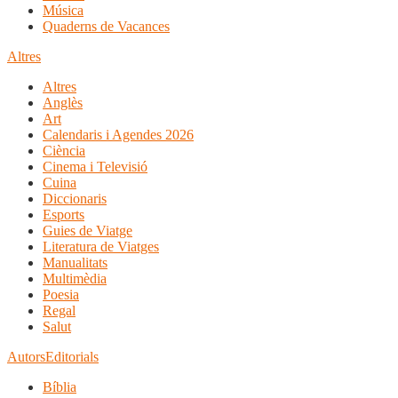
Música
Quaderns de Vacances
Altres
Altres
Anglès
Art
Calendaris i Agendes 2026
Ciència
Cinema i Televisió
Cuina
Diccionaris
Esports
Guies de Viatge
Literatura de Viatges
Manualitats
Multimèdia
Poesia
Regal
Salut
Autors
Editorials
Bíblia