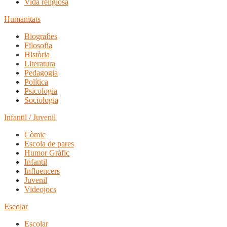
Vida religiosa
Humanitats
Biografies
Filosofia
Història
Literatura
Pedagogia
Política
Psicologia
Sociologia
Infantil / Juvenil
Còmic
Escola de pares
Humor Gràfic
Infantil
Influencers
Juvenil
Videojocs
Escolar
Escolar