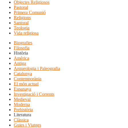
Objectes Religiosos
Pastoral
Primera Comunió
Religions
Santoral
Teologia
Vida religiosa
Biografies
Filosofia
Història
Amèrica
Antiga
Arqueologia i Paleografia
Catalunya
Contemporània
El món actual
Espanaya
Investigació i Corrents
Medieval
Moderna
Prehistòria
Literatura
Clàssica
Guies i Viatges