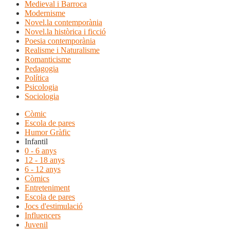
Medieval i Barroca
Modernisme
Novel.la contemporània
Novel.la històrica i ficció
Poesia contemporània
Realisme i Naturalisme
Romanticisme
Pedagogia
Política
Psicologia
Sociologia
Còmic
Escola de pares
Humor Gràfic
Infantil
0 - 6 anys
12 - 18 anys
6 - 12 anys
Còmics
Entreteniment
Escola de pares
Jocs d'estimulació
Influencers
Juvenil