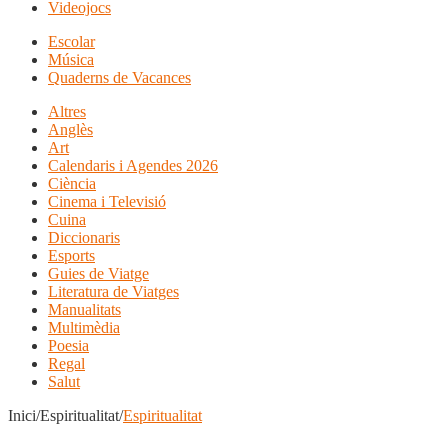
Videojocs
Escolar
Música
Quaderns de Vacances
Altres
Anglès
Art
Calendaris i Agendes 2026
Ciència
Cinema i Televisió
Cuina
Diccionaris
Esports
Guies de Viatge
Literatura de Viatges
Manualitats
Multimèdia
Poesia
Regal
Salut
Inici/Espiritualitat/
Espiritualitat