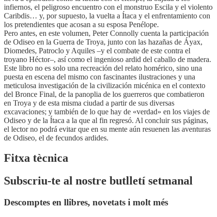
infiernos, el peligroso encuentro con el monstruo Escila y el violento
Caribdis… y, por supuesto, la vuelta a Ítaca y el enfrentamiento con
los pretendientes que acosan a su esposa Penélope.
Pero antes, en este volumen, Peter Connolly cuenta la participación
de Odiseo en la Guerra de Troya, junto con las hazañas de Áyax,
Diomedes, Patroclo y Aquiles –y el combate de este contra el
troyano Héctor–, así como el ingenioso ardid del caballo de madera.
Este libro no es solo una recreación del relato homérico, sino una
puesta en escena del mismo con fascinantes ilustraciones y una
meticulosa investigación de la civilización micénica en el contexto
del Bronce Final, de la panoplia de los guerreros que combatieron
en Troya y de esta misma ciudad a partir de sus diversas
excavaciones; y también de lo que hay de «verdad» en los viajes de
Odiseo y de la Ítaca a la que al fin regresó. Al concluir sus páginas,
el lector no podrá evitar que en su mente aún resuenen las aventuras
de Odiseo, el de fecundos ardides.
Fitxa tècnica
Subscriu-te al nostre butlletí setmanal
Descomptes en llibres, novetats i molt més