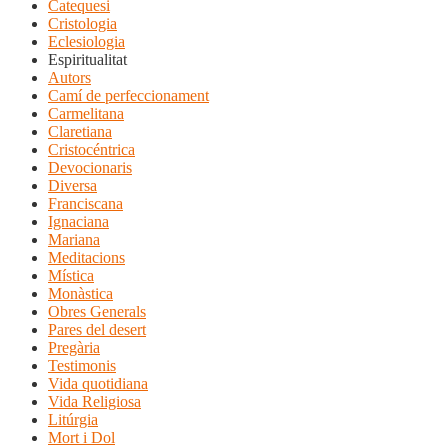
Catequesi
Cristologia
Eclesiologia
Espiritualitat
Autors
Camí de perfeccionament
Carmelitana
Claretiana
Cristocéntrica
Devocionaris
Diversa
Franciscana
Ignaciana
Mariana
Meditacions
Mística
Monàstica
Obres Generals
Pares del desert
Pregària
Testimonis
Vida quotidiana
Vida Religiosa
Litúrgia
Mort i Dol