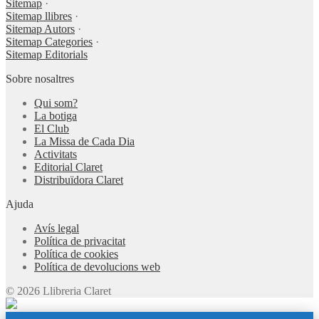
Sitemap
·
Sitemap llibres
·
Sitemap Autors
·
Sitemap Categories
·
Sitemap Editorials
Sobre nosaltres
Qui som?
La botiga
El Club
La Missa de Cada Dia
Activitats
Editorial Claret
Distribuïdora Claret
Ajuda
Avís legal
Política de privacitat
Política de cookies
Política de devolucions web
© 2026 Llibreria Claret