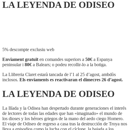
LA LEYENDA DE ODISEO
Compartir
5% descompte exclusiu web
Enviament gratuït
en comandes superiors a
50€
a Espanya
peninsular i
80€
a Balears; o podeu recollir-lo a la botiga.
La Llibreria Claret estarà tancada de l’1 al 25 d’agost, ambdòs
inclosos.
Els enviaments es reactivaran el dimecres 26 d’agost.
LA LEYENDA DE ODISEO
La Ilíada y la Odisea han despertado durante generaciones el interés
de lectores de todas las edades que han «imaginado» el mundo de
los dioses y los héroes griegos de la mano del aedo ciego Homero.
El viaje de Odiseo de regreso a casa tras la destrucción de Troya nos
lleva a episodios como la lucha con el cíclope, la bajada a los