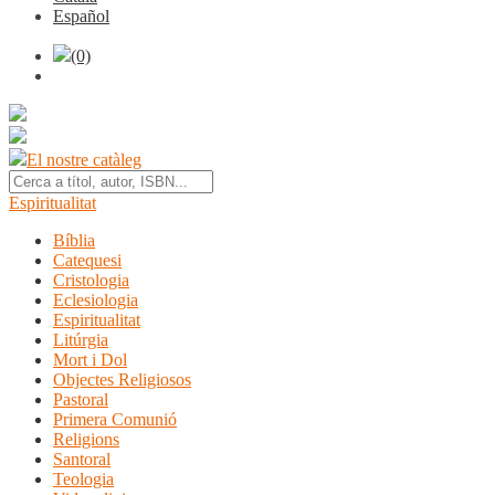
Español
(0)
El nostre catàleg
Espiritualitat
Bíblia
Catequesi
Cristologia
Eclesiologia
Espiritualitat
Litúrgia
Mort i Dol
Objectes Religiosos
Pastoral
Primera Comunió
Religions
Santoral
Teologia