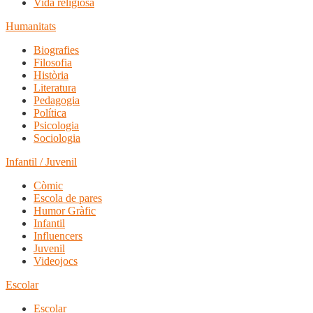
Vida religiosa
Humanitats
Biografies
Filosofia
Història
Literatura
Pedagogia
Política
Psicologia
Sociologia
Infantil / Juvenil
Còmic
Escola de pares
Humor Gràfic
Infantil
Influencers
Juvenil
Videojocs
Escolar
Escolar