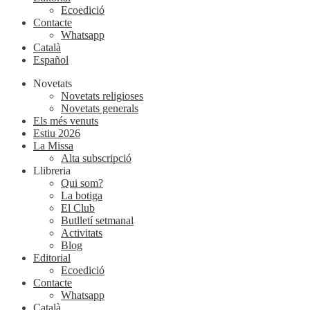
Ecoedició
Contacte
Whatsapp
Català
Español
Novetats
Novetats religioses
Novetats generals
Els més venuts
Estiu 2026
La Missa
Alta subscripció
Llibreria
Qui som?
La botiga
El Club
Butlletí setmanal
Activitats
Blog
Editorial
Ecoedició
Contacte
Whatsapp
Català