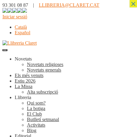
×
93 301 08 87 |
LLIBRERIA@CLARET.CAT
Iniciar sessió
Català
Español
Novetats
Novetats religioses
Novetats generals
Els més venuts
Estiu 2026
La Missa
Alta subscripció
Llibreria
Qui som?
La botiga
El Club
Butlletí setmanal
Activitats
Blog
Editorial