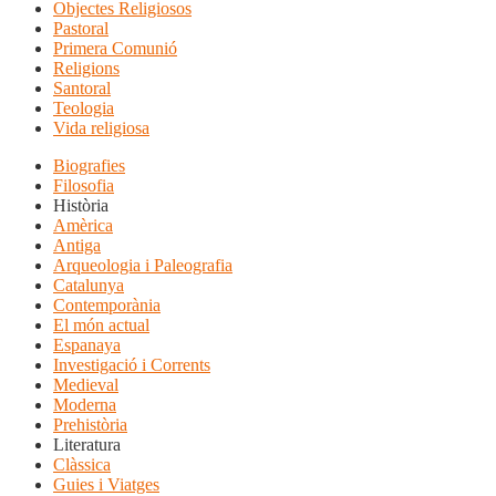
Objectes Religiosos
Pastoral
Primera Comunió
Religions
Santoral
Teologia
Vida religiosa
Biografies
Filosofia
Història
Amèrica
Antiga
Arqueologia i Paleografia
Catalunya
Contemporània
El món actual
Espanaya
Investigació i Corrents
Medieval
Moderna
Prehistòria
Literatura
Clàssica
Guies i Viatges