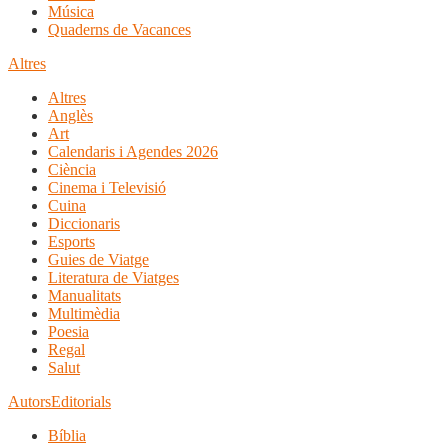
Música
Quaderns de Vacances
Altres
Altres
Anglès
Art
Calendaris i Agendes 2026
Ciència
Cinema i Televisió
Cuina
Diccionaris
Esports
Guies de Viatge
Literatura de Viatges
Manualitats
Multimèdia
Poesia
Regal
Salut
Autors
Editorials
Bíblia