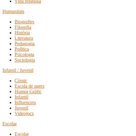
Vida religiosa
Humanitats
Biografies
Filosofia
Història
Literatura
Pedagogia
Política
Psicologia
Sociologia
Infantil / Juvenil
Còmic
Escola de pares
Humor Gràfic
Infantil
Influencers
Juvenil
Videojocs
Escolar
Escolar