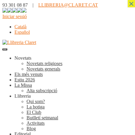
×
93 301 08 87 |
LLIBRERIA@CLARET.CAT
Iniciar sessió
Català
Español
Novetats
Novetats religioses
Novetats generals
Els més venuts
Estiu 2026
La Missa
Alta subscripció
Llibreria
Qui som?
La botiga
El Club
Butlletí setmanal
Activitats
Blog
Editorial