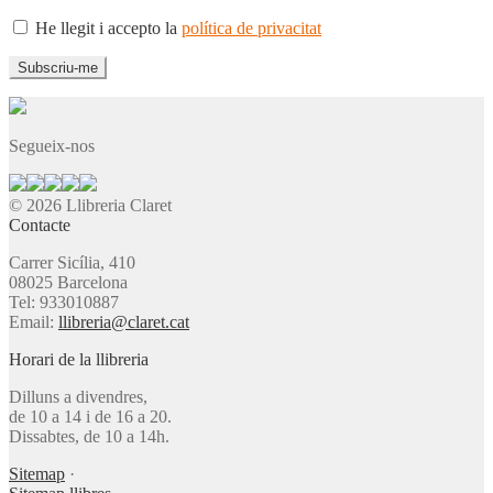
He llegit i accepto la
política de privacitat
Segueix-nos
© 2026 Llibreria Claret
Contacte
Carrer Sicília, 410
08025 Barcelona
Tel: 933010887
Email:
llibreria@claret.cat
Horari de la llibreria
Dilluns a divendres,
de 10 a 14 i de 16 a 20.
Dissabtes, de 10 a 14h.
Sitemap
·