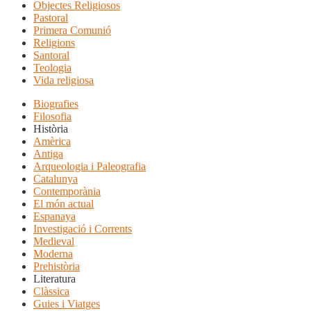
Objectes Religiosos
Pastoral
Primera Comunió
Religions
Santoral
Teologia
Vida religiosa
Biografies
Filosofia
Història
Amèrica
Antiga
Arqueologia i Paleografia
Catalunya
Contemporània
El món actual
Espanaya
Investigació i Corrents
Medieval
Moderna
Prehistòria
Literatura
Clàssica
Guies i Viatges