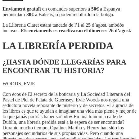
LA
LIBRERÍA
Enviament gratuït
en comandes superiors a
50€
a Espanya
PERDIDA
peninsular i
80€
a Balears; o podeu recollir-lo a la botiga.
La Llibreria Claret estarà tancada de l’1 al 25 d’agost, ambdòs
inclosos.
Els enviaments es reactivaran el dimecres 26 d’agost.
LA LIBRERÍA PERDIDA
¿HASTA DÓNDE LLEGARÍAS PARA
ENCONTRAR TU HISTORIA?
WOODS, EVIE
Con ecos de El secreto de la boticaria y La Sociedad Literaria del
Pastel de Piel de Patata de Guernsey, Evie Woods nos regala una
seductora novela rebosante de misterio y de secretos. «La gracia de
los libros es que te ayudan a imaginar una vida más plena y mejor de
lo que jamás podrías haber soñado».En una tranquila calle de
Dublín, una librería perdida está a la espera de ser encontrada?
Durante mucho tiempo, Opaline, Martha y Henry han sido los
personajes secundarios de sus propias vidas. Pero cuando una
librería que desaparece lanza sobre ellos su hechizo, los tres incautos