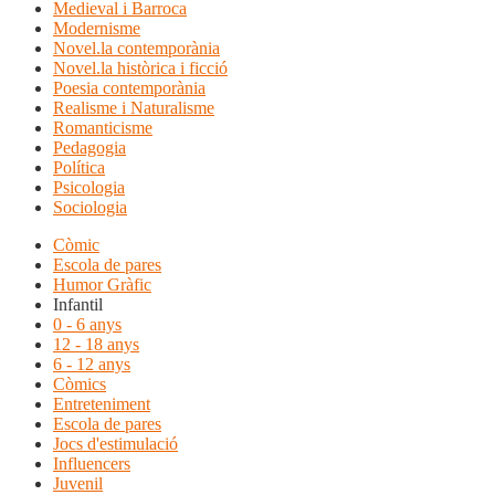
Medieval i Barroca
Modernisme
Novel.la contemporània
Novel.la històrica i ficció
Poesia contemporània
Realisme i Naturalisme
Romanticisme
Pedagogia
Política
Psicologia
Sociologia
Còmic
Escola de pares
Humor Gràfic
Infantil
0 - 6 anys
12 - 18 anys
6 - 12 anys
Còmics
Entreteniment
Escola de pares
Jocs d'estimulació
Influencers
Juvenil