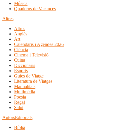
Música
Quaderns de Vacances
Altres
Altres
Anglès
Art
Calendaris i Agendes 2026
Ciència
Cinema i Televisió
Cuina
Diccionaris
Esports
Guies de Viatge
Literatura de Viatges
Manualitats
Multimèdia
Poesia
Regal
Salut
Autors
Editorials
Bíblia