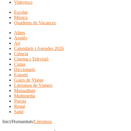
Videojocs
Escolar
Música
Quaderns de Vacances
Altres
Anglès
Art
Calendaris i Agendes 2026
Ciència
Cinema i Televisió
Cuina
Diccionaris
Esports
Guies de Viatge
Literatura de Viatges
Manualitats
Multimèdia
Poesia
Regal
Salut
Inici/Humanitats/
Literatura