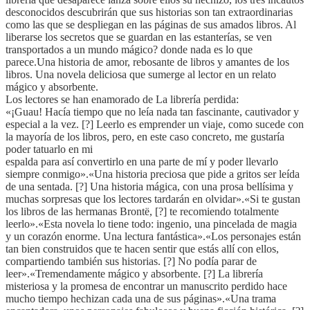
desconocidos descubrirán que sus historias son tan extraordinarias
como las que se despliegan en las páginas de sus amados libros. Al
liberarse los secretos que se guardan en las estanterías, se ven
transportados a un mundo mágico? donde nada es lo que
parece.Una historia de amor, rebosante de libros y amantes de los
libros. Una novela deliciosa que sumerge al lector en un relato
mágico y absorbente.
Los lectores se han enamorado de La librería perdida:
«¡Guau! Hacía tiempo que no leía nada tan fascinante, cautivador y
especial a la vez. [?] Leerlo es emprender un viaje, como sucede con
la mayoría de los libros, pero, en este caso concreto, me gustaría
poder tatuarlo en mi
espalda para así convertirlo en una parte de mí y poder llevarlo
siempre conmigo».«Una historia preciosa que pide a gritos ser leída
de una sentada. [?] Una historia mágica, con una prosa bellísima y
muchas sorpresas que los lectores tardarán en olvidar».«Si te gustan
los libros de las hermanas Brontë, [?] te recomiendo totalmente
leerlo».«Esta novela lo tiene todo: ingenio, una pincelada de magia
y un corazón enorme. Una lectura fantástica».«Los personajes están
tan bien construidos que te hacen sentir que estás allí con ellos,
compartiendo también sus historias. [?] No podía parar de
leer».«Tremendamente mágico y absorbente. [?] La librería
misteriosa y la promesa de encontrar un manuscrito perdido hace
mucho tiempo hechizan cada una de sus páginas».«Una trama