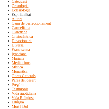
Catequesi
Cristologia
Eclesiologia
Espiritualitat
Autors
Camí de perfeccionament
Carmelitana
Claretiana
Cristocéntrica
Devocionaris
Diversa
Franciscana
Ignaciana
Mariana
Meditacions
Mística
Monàstica
Obres Generals
Pares del desert
Pregària
Testimonis
Vida quotidiana
Vida Religiosa
Litúrgia
Mort i Dol