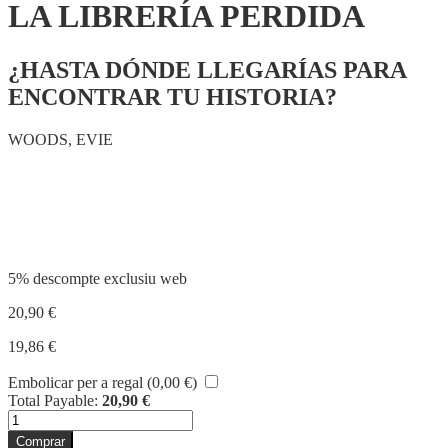
LA LIBRERÍA PERDIDA
¿HASTA DÓNDE LLEGARÍAS PARA
ENCONTRAR TU HISTORIA?
WOODS, EVIE
Compartir
5% descompte exclusiu web
20,90
€
19,86
€
Embolicar per a regal (
0,00
€
)
Total Payable:
20,90
€
quantitat
de
Comprar