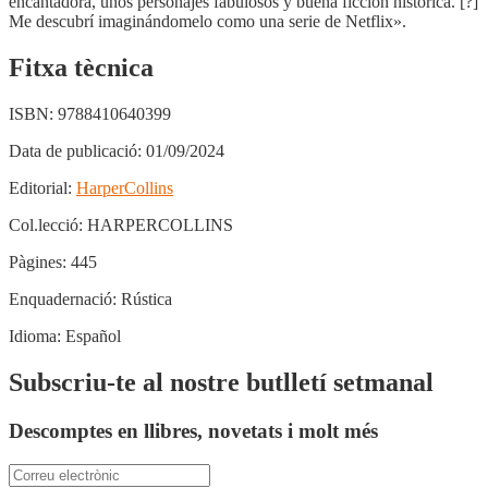
encantadora, unos personajes fabulosos y buena ficción histórica. [?]
Me descubrí imaginándomelo como una serie de Netflix».
Fitxa tècnica
ISBN:
9788410640399
Data de publicació:
01/09/2024
Editorial:
HarperCollins
Col.lecció:
HARPERCOLLINS
Pàgines:
445
Enquadernació:
Rústica
Idioma:
Español
Subscriu-te al nostre butlletí setmanal
Descomptes en llibres, novetats i molt més