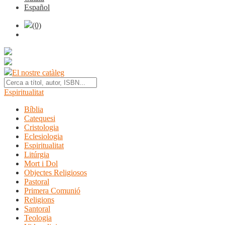
Español
(0)
El nostre catàleg
Espiritualitat
Bíblia
Catequesi
Cristologia
Eclesiologia
Espiritualitat
Litúrgia
Mort i Dol
Objectes Religiosos
Pastoral
Primera Comunió
Religions
Santoral
Teologia