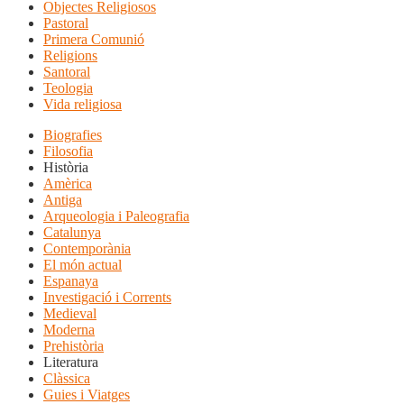
Objectes Religiosos
Pastoral
Primera Comunió
Religions
Santoral
Teologia
Vida religiosa
Biografies
Filosofia
Història
Amèrica
Antiga
Arqueologia i Paleografia
Catalunya
Contemporània
El món actual
Espanaya
Investigació i Corrents
Medieval
Moderna
Prehistòria
Literatura
Clàssica
Guies i Viatges