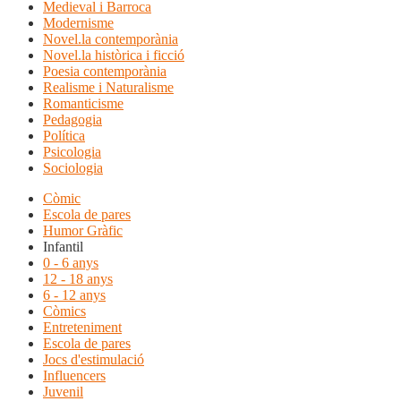
Medieval i Barroca
Modernisme
Novel.la contemporània
Novel.la històrica i ficció
Poesia contemporània
Realisme i Naturalisme
Romanticisme
Pedagogia
Política
Psicologia
Sociologia
Còmic
Escola de pares
Humor Gràfic
Infantil
0 - 6 anys
12 - 18 anys
6 - 12 anys
Còmics
Entreteniment
Escola de pares
Jocs d'estimulació
Influencers
Juvenil