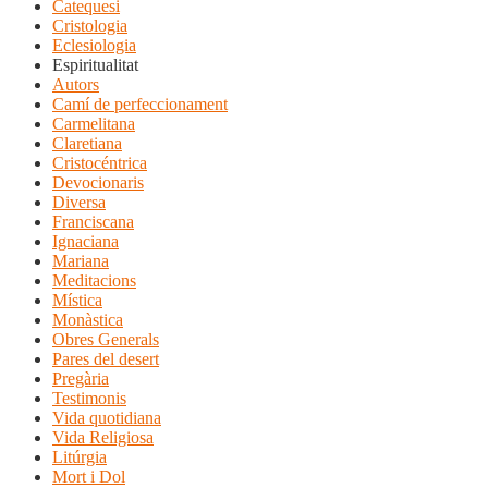
Catequesi
Cristologia
Eclesiologia
Espiritualitat
Autors
Camí de perfeccionament
Carmelitana
Claretiana
Cristocéntrica
Devocionaris
Diversa
Franciscana
Ignaciana
Mariana
Meditacions
Mística
Monàstica
Obres Generals
Pares del desert
Pregària
Testimonis
Vida quotidiana
Vida Religiosa
Litúrgia
Mort i Dol