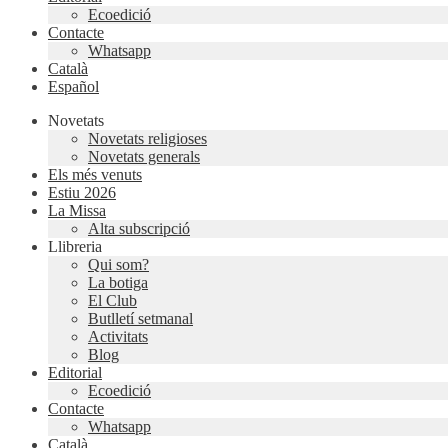
Ecoedició
Contacte
Whatsapp
Català
Español
Novetats
Novetats religioses
Novetats generals
Els més venuts
Estiu 2026
La Missa
Alta subscripció
Llibreria
Qui som?
La botiga
El Club
Butlletí setmanal
Activitats
Blog
Editorial
Ecoedició
Contacte
Whatsapp
Català