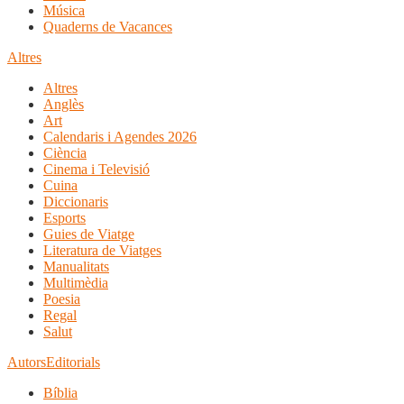
Música
Quaderns de Vacances
Altres
Altres
Anglès
Art
Calendaris i Agendes 2026
Ciència
Cinema i Televisió
Cuina
Diccionaris
Esports
Guies de Viatge
Literatura de Viatges
Manualitats
Multimèdia
Poesia
Regal
Salut
Autors
Editorials
Bíblia