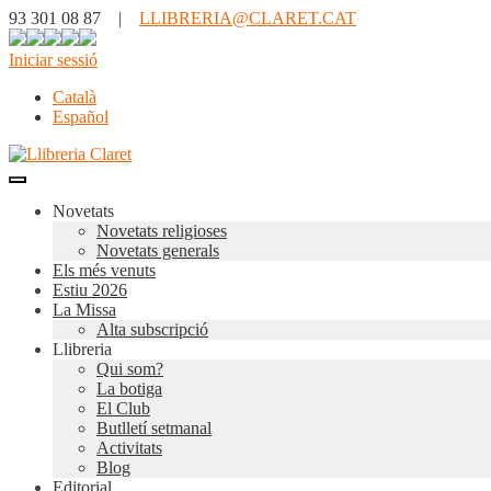
93 301 08 87 |
LLIBRERIA@CLARET.CAT
Iniciar sessió
Català
Español
Novetats
Novetats religioses
Novetats generals
Els més venuts
Estiu 2026
La Missa
Alta subscripció
Llibreria
Qui som?
La botiga
El Club
Butlletí setmanal
Activitats
Blog
Editorial