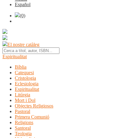
Español
(0)
El nostre catàleg
Espiritualitat
Bíblia
Catequesi
Cristologia
Eclesiologia
Espiritualitat
Litúrgia
Mort i Dol
Objectes Religiosos
Pastoral
Primera Comunió
Religions
Santoral
Teologia