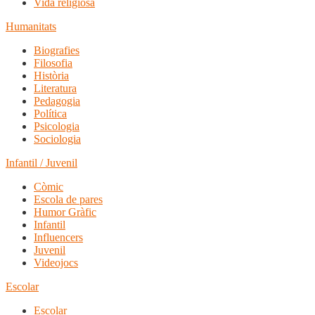
Vida religiosa
Humanitats
Biografies
Filosofia
Història
Literatura
Pedagogia
Política
Psicologia
Sociologia
Infantil / Juvenil
Còmic
Escola de pares
Humor Gràfic
Infantil
Influencers
Juvenil
Videojocs
Escolar
Escolar