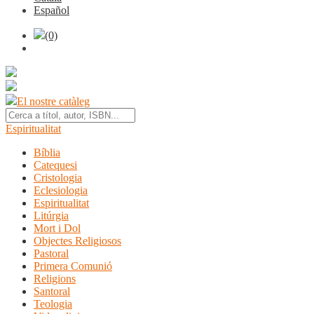
Español
(0)
El nostre catàleg
Espiritualitat
Bíblia
Catequesi
Cristologia
Eclesiologia
Espiritualitat
Litúrgia
Mort i Dol
Objectes Religiosos
Pastoral
Primera Comunió
Religions
Santoral
Teologia