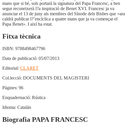
mans que si bé, sols portarà la signatura del Papa Francesc, a ben
segur reconeixerà l?a inspiració de Benet XVI. Francesc ja va
anunciar el 13 de juny als membres del Sínode dels Bisbes que «ara
caldrà publicar l?’encíclica a quatre mans que ja va començar el
Papa Benet». I així ha estat.
Fitxa tècnica
ISBN:
9788498467796
Data de publicació:
05/07/2013
Editorial:
CLARET
Col.lecció:
DOCUMENTS DEL MAGISTERI
Pàgines:
96
Enquadernació:
Rústica
Idioma:
Catalán
Biografia PAPA FRANCESC