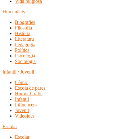
Vida religiosa
Humanitats
Biografies
Filosofia
Història
Literatura
Pedagogia
Política
Psicologia
Sociologia
Infantil / Juvenil
Còmic
Escola de pares
Humor Gràfic
Infantil
Influencers
Juvenil
Videojocs
Escolar
Escolar