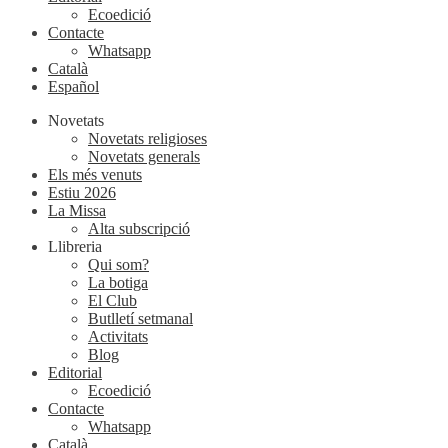
Ecoedició
Contacte
Whatsapp
Català
Español
Novetats
Novetats religioses
Novetats generals
Els més venuts
Estiu 2026
La Missa
Alta subscripció
Llibreria
Qui som?
La botiga
El Club
Butlletí setmanal
Activitats
Blog
Editorial
Ecoedició
Contacte
Whatsapp
Català