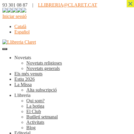
×
93 301 08 87 |
LLIBRERIA@CLARET.CAT
Iniciar sessió
Català
Español
Novetats
Novetats religioses
Novetats generals
Els més venuts
Estiu 2026
La Missa
Alta subscripció
Llibreria
Qui som?
La botiga
El Club
Butlletí setmanal
Activitats
Blog
Editorial