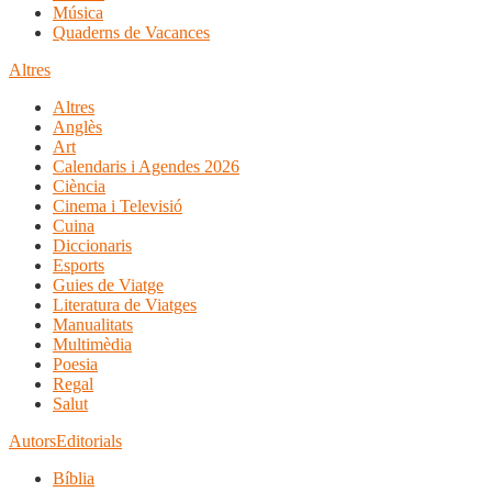
Música
Quaderns de Vacances
Altres
Altres
Anglès
Art
Calendaris i Agendes 2026
Ciència
Cinema i Televisió
Cuina
Diccionaris
Esports
Guies de Viatge
Literatura de Viatges
Manualitats
Multimèdia
Poesia
Regal
Salut
Autors
Editorials
Bíblia