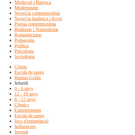
Medieval i Barroca
Modernisme
Novel.la contemporània
Novel.la històrica i ficció
Poesia contemporània
Realisme i Naturalisme
Romanticisme
Pedagogia
Política
Psicologia
Sociologia
Còmic
Escola de pares
Humor Gràfic
Infantil
0 - 6 anys
12 - 18 anys
6 - 12 anys
Còmics
Entreteniment
Escola de pares
Jocs d'estimulació
Influencers
Juvenil