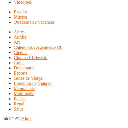
Videojocs
Escolar
Música
Quaderns de Vacances
Altres
Anglès
Art
Calendaris i Agendes 2026
Ciència
Cinema i Televisió
Cuina
Diccionaris
Esports
Guies de Viatge
Literatura de Viatges
Manualitats
Multimèdia
Poesia
Regal
Salut
Inici/CAT/
Altres