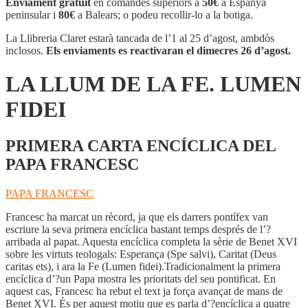
Enviament gratuït
en comandes superiors a
50€
a Espanya
peninsular i
80€
a Balears; o podeu recollir-lo a la botiga.
La Llibreria Claret estarà tancada de l’1 al 25 d’agost, ambdòs
inclosos.
Els enviaments es reactivaran el dimecres 26 d’agost.
LA LLUM DE LA FE. LUMEN
FIDEI
PRIMERA CARTA ENCÍCLICA DEL
PAPA FRANCESC
PAPA FRANCESC
Francesc ha marcat un rècord, ja que els darrers pontífex van
escriure la seva primera encíclica bastant temps després de l’?
arribada al papat. Aquesta encíclica completa la sèrie de Benet XVI
sobre les virtuts teologals: Esperança (Spe salvi), Caritat (Deus
caritas ets), i ara la Fe (Lumen fidei).Tradicionalment la primera
encíclica d’?un Papa mostra les prioritats del seu pontificat. En
aquest cas, Francesc ha rebut el text ja força avançat de mans de
Benet XVI. És per aquest motiu que es parla d’?encíclica a quatre