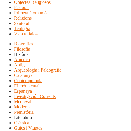
Objectes Religiosos
Pastoral
Primera Comunió
Religions
Santoral
Teologia
Vida religiosa
Biografies
Filosofia
Història
Amèrica
Antiga
Arqueologia i Paleografia
Catalunya
Contemporània
El món actual
Espanaya
Investigació i Corrents
Medieval
Moderna
Prehistòria
Literatura
Clàssica
Guies i Viatges