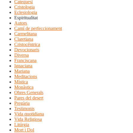
Catequesi
Cristologia
Eclesiologia
Espiritualitat
Autors
Camí de perfeccionament
Carmelitana
Claretiana
Cristocéntrica
Devocionaris
Diversa
Franciscana
Ignaciana
Mariana
Meditacions
Mística
Monàstica
Obres Generals
Pares del desert
Pregària
Testimonis
Vida quotidiana
Vida Religiosa
Litúrgia
Mort i Dol