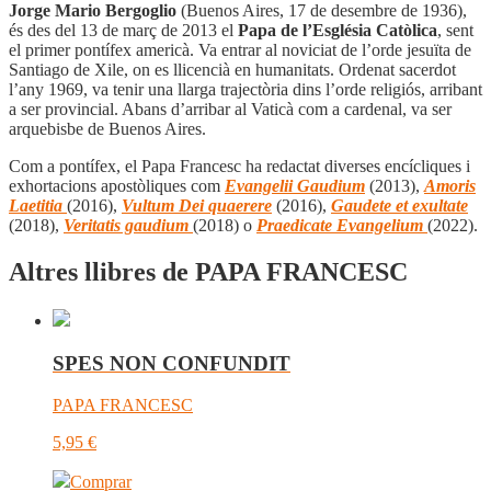
Jorge Mario Bergoglio
(Buenos Aires, 17 de desembre de 1936),
és des del 13 de març de 2013 el
Papa de l’Església Catòlica
, sent
el primer pontífex americà. Va entrar al noviciat de l’orde jesuïta de
Santiago de Xile, on es llicencià en humanitats. Ordenat sacerdot
l’any 1969, va tenir una llarga trajectòria dins l’orde religiós, arribant
a ser provincial. Abans d’arribar al Vaticà com a cardenal, va ser
arquebisbe de Buenos Aires.
Com a pontífex, el Papa Francesc ha redactat diverses encícliques i
exhortacions apostòliques com
Evangelii Gaudium
(2013),
Amoris
Laetitia
(2016),
Vultum Dei quaerere
(2016),
Gaudete et exultate
(2018),
Veritatis gaudium
(2018) o
Praedicate Evangelium
(2022).
Altres llibres de PAPA FRANCESC
SPES NON CONFUNDIT
PAPA FRANCESC
5,95
€
Comprar