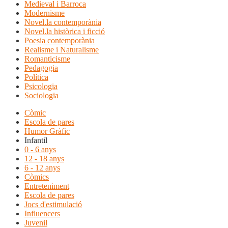
Medieval i Barroca
Modernisme
Novel.la contemporània
Novel.la històrica i ficció
Poesia contemporània
Realisme i Naturalisme
Romanticisme
Pedagogia
Política
Psicologia
Sociologia
Còmic
Escola de pares
Humor Gràfic
Infantil
0 - 6 anys
12 - 18 anys
6 - 12 anys
Còmics
Entreteniment
Escola de pares
Jocs d'estimulació
Influencers
Juvenil