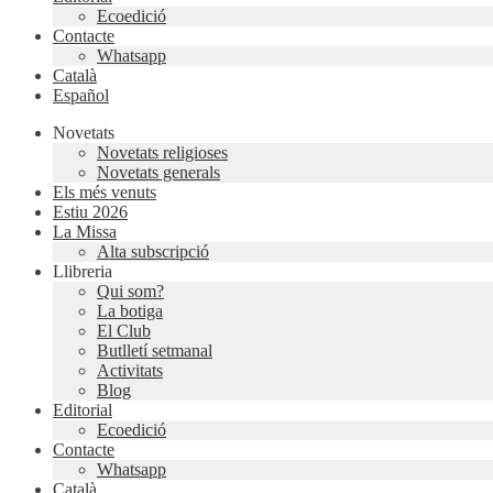
Ecoedició
Contacte
Whatsapp
Català
Español
Novetats
Novetats religioses
Novetats generals
Els més venuts
Estiu 2026
La Missa
Alta subscripció
Llibreria
Qui som?
La botiga
El Club
Butlletí setmanal
Activitats
Blog
Editorial
Ecoedició
Contacte
Whatsapp
Català