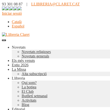
93 301 08 87 |
LLIBRERIA@CLARET.CAT
Iniciar sessió
Català
Español
Novetats
Novetats religioses
Novetats generals
Els més venuts
Estiu 2026
La Missa
Alta subscripció
Llibreria
Qui som?
La botiga
El Club
Butlletí setmanal
Activitats
Blog
Editorial