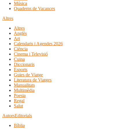
Música
Quaderns de Vacances
Altres
Altres
Anglès
Art
Calendaris i Agendes 2026
Ciència
Cinema i Televisió
Cuina
Diccionaris
Esports
Guies de Viatge
Literatura de Viatges
Manualitats
Multimèdia
Poesia
Regal
Salut
Autors
Editorials
Bíblia