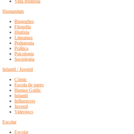
Vida religiosa
Humanitats
Biografies
Filosofia
Història
Literatura
Pedagogia
Política
Psicologia
Sociologia
Infantil / Juvenil
Còmic
Escola de pares
Humor Gràfic
Infantil
Influencers
Juvenil
Videojocs
Escolar
Escolar