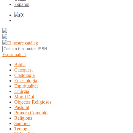
Español
(0)
El nostre catàleg
Espiritualitat
Bíblia
Catequesi
Cristologia
Eclesiologia
Espiritualitat
Litúrgia
Mort i Dol
Objectes Religiosos
Pastoral
Primera Comunió
Religions
Santoral
Teologia