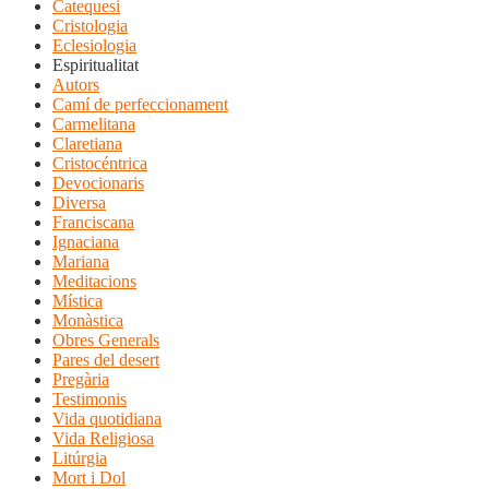
Catequesi
Cristologia
Eclesiologia
Espiritualitat
Autors
Camí de perfeccionament
Carmelitana
Claretiana
Cristocéntrica
Devocionaris
Diversa
Franciscana
Ignaciana
Mariana
Meditacions
Mística
Monàstica
Obres Generals
Pares del desert
Pregària
Testimonis
Vida quotidiana
Vida Religiosa
Litúrgia
Mort i Dol