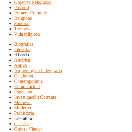
Objectes Religiosos
Pastoral
Primera Comunió
Religions
Santoral
Teologia
Vida religiosa
Biografies
Filosofia
Història
Amèrica
Antiga
Arqueologia i Paleografia
Catalunya
Contemporània
El món actual
Espanaya
Investigació i Corrents
Medieval
Moderna
Prehistòria
Literatura
Clàssica
Guies i Viatges