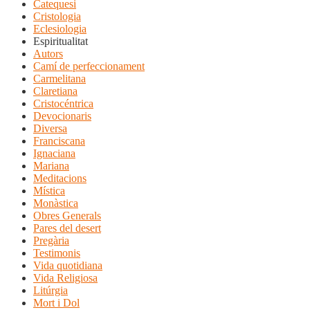
Catequesi
Cristologia
Eclesiologia
Espiritualitat
Autors
Camí de perfeccionament
Carmelitana
Claretiana
Cristocéntrica
Devocionaris
Diversa
Franciscana
Ignaciana
Mariana
Meditacions
Mística
Monàstica
Obres Generals
Pares del desert
Pregària
Testimonis
Vida quotidiana
Vida Religiosa
Litúrgia
Mort i Dol