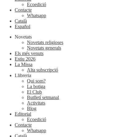
Ecoedició
Contacte
Whatsapp
Català
Español
Novetats
Novetats religioses
Novetats generals
Els més venuts
Estiu 2026
La Missa
Alta subscripció
Llibreria
Qui som?
La botiga
El Club
Butlletí setmanal
Activitats
Blog
Editorial
Ecoedició
Contacte
Whatsapp
Català