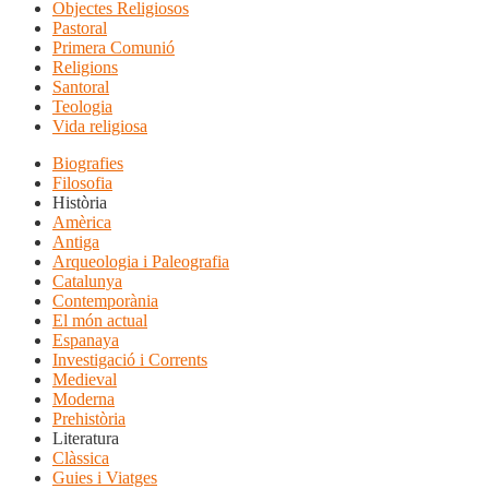
Objectes Religiosos
Pastoral
Primera Comunió
Religions
Santoral
Teologia
Vida religiosa
Biografies
Filosofia
Història
Amèrica
Antiga
Arqueologia i Paleografia
Catalunya
Contemporània
El món actual
Espanaya
Investigació i Corrents
Medieval
Moderna
Prehistòria
Literatura
Clàssica
Guies i Viatges