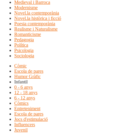
Medieval i Barroca
Modernisme
Novel.la contemporània
Novel.la històrica i ficció
Poesia contemporània
Realisme i Naturalisme
Romanticisme
Pedagogia
Política
Psicologia
Sociologia
Còmic
Escola de pares
Humor Gràfic
Infantil
0 - 6 anys
12 - 18 anys
6 - 12 anys
Còmics
Entreteniment
Escola de pares
Jocs d'estimulació
Influencers
Juvenil