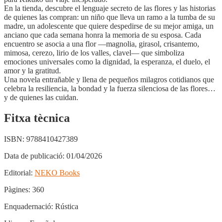
En la tienda, descubre el lenguaje secreto de las flores y las historias
de quienes las compran: un niño que lleva un ramo a la tumba de su
madre, un adolescente que quiere despedirse de su mejor amiga, un
anciano que cada semana honra la memoria de su esposa. Cada
encuentro se asocia a una flor —magnolia, girasol, crisantemo,
mimosa, cerezo, lirio de los valles, clavel— que simboliza
emociones universales como la dignidad, la esperanza, el duelo, el
amor y la gratitud.
Una novela entrañable y llena de pequeños milagros cotidianos que
celebra la resiliencia, la bondad y la fuerza silenciosa de las flores…
y de quienes las cuidan.
Fitxa tècnica
ISBN:
9788410427389
Data de publicació:
01/04/2026
Editorial:
NEKO Books
Pàgines:
360
Enquadernació:
Rústica