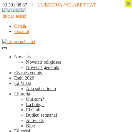
×
93 301 08 87 |
LLIBRERIA@CLARET.CAT
Iniciar sessió
Català
Español
Novetats
Novetats religioses
Novetats generals
Els més venuts
Estiu 2026
La Missa
Alta subscripció
Llibreria
Qui som?
La botiga
El Club
Butlletí setmanal
Activitats
Blog
Editorial