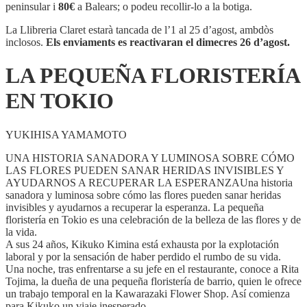
FLORISTERÍA
peninsular i
80€
a Balears; o podeu recollir-lo a la botiga.
EN
TOKIO
La Llibreria Claret estarà tancada de l’1 al 25 d’agost, ambdòs
inclosos.
Els enviaments es reactivaran el dimecres 26 d’agost.
LA PEQUEÑA FLORISTERÍA
EN TOKIO
YUKIHISA YAMAMOTO
UNA HISTORIA SANADORA Y LUMINOSA SOBRE CÓMO
LAS FLORES PUEDEN SANAR HERIDAS INVISIBLES Y
AYUDARNOS A RECUPERAR LA ESPERANZAUna historia
sanadora y luminosa sobre cómo las flores pueden sanar heridas
invisibles y ayudarnos a recuperar la esperanza. La pequeña
floristería en Tokio es una celebración de la belleza de las flores y de
la vida.
A sus 24 años, Kikuko Kimina está exhausta por la explotación
laboral y por la sensación de haber perdido el rumbo de su vida.
Una noche, tras enfrentarse a su jefe en el restaurante, conoce a Rita
Tojima, la dueña de una pequeña floristería de barrio, quien le ofrece
un trabajo temporal en la Kawarazaki Flower Shop. Así comienza
para Kikuko un viaje inesperado.