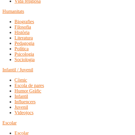
Vida religiosa
Humanitats
Biografies
Filosofia
Història
Literatura
Pedagogia
Política
Psicologia
Sociologia
Infantil / Juvenil
Còmic
Escola de pares
Humor Gràfic
Infantil
Influencers
Juvenil
Videojocs
Escolar
Escolar