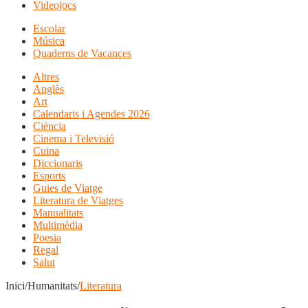
Videojocs
Escolar
Música
Quaderns de Vacances
Altres
Anglès
Art
Calendaris i Agendes 2026
Ciència
Cinema i Televisió
Cuina
Diccionaris
Esports
Guies de Viatge
Literatura de Viatges
Manualitats
Multimèdia
Poesia
Regal
Salut
Inici/Humanitats/
Literatura