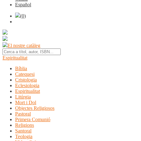
Español
(0)
El nostre catàleg
Espiritualitat
Bíblia
Catequesi
Cristologia
Eclesiologia
Espiritualitat
Litúrgia
Mort i Dol
Objectes Religiosos
Pastoral
Primera Comunió
Religions
Santoral
Teologia