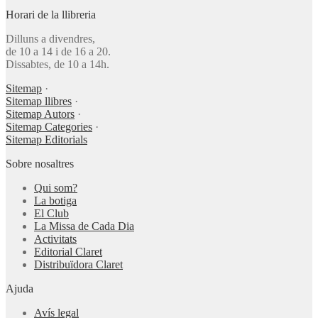
Horari de la llibreria
Dilluns a divendres,
de 10 a 14 i de 16 a 20.
Dissabtes, de 10 a 14h.
Sitemap
·
Sitemap llibres
·
Sitemap Autors
·
Sitemap Categories
·
Sitemap Editorials
Sobre nosaltres
Qui som?
La botiga
El Club
La Missa de Cada Dia
Activitats
Editorial Claret
Distribuïdora Claret
Ajuda
Avís legal