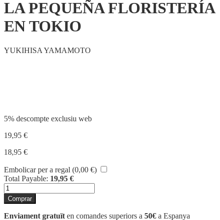
LA PEQUEÑA FLORISTERÍA
EN TOKIO
YUKIHISA YAMAMOTO
Compartir
5% descompte exclusiu web
19,95
€
18,95
€
Embolicar per a regal (
0,00
€
)
Total Payable:
19,95
€
quantitat
de
Comprar
LA
PEQUEÑA
Enviament gratuït
en comandes superiors a
50€
a Espanya