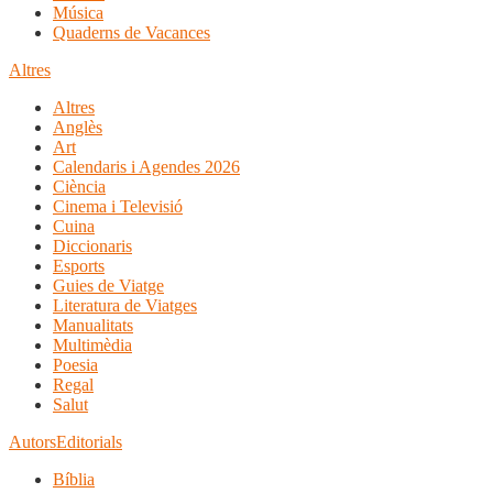
Música
Quaderns de Vacances
Altres
Altres
Anglès
Art
Calendaris i Agendes 2026
Ciència
Cinema i Televisió
Cuina
Diccionaris
Esports
Guies de Viatge
Literatura de Viatges
Manualitats
Multimèdia
Poesia
Regal
Salut
Autors
Editorials
Bíblia