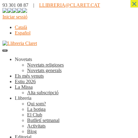
×
93 301 08 87 |
LLIBRERIA@CLARET.CAT
Iniciar sessió
Català
Español
Novetats
Novetats religioses
Novetats generals
Els més venuts
Estiu 2026
La Missa
Alta subscripció
Llibreria
Qui som?
La botiga
El Club
Butlletí setmanal
Activitats
Blog
Editorial