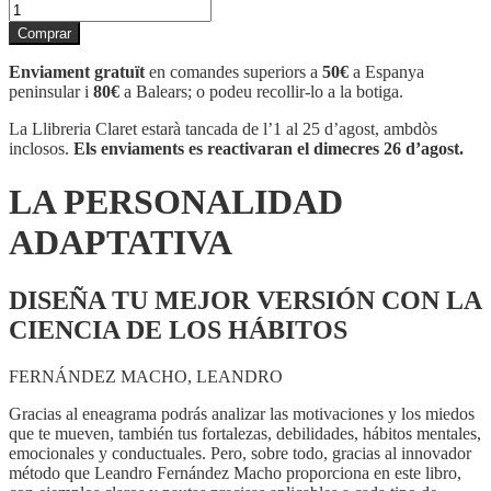
quantitat
de
Comprar
LA
PERSONALIDAD
Enviament gratuït
en comandes superiors a
50€
a Espanya
ADAPTATIVA
peninsular i
80€
a Balears; o podeu recollir-lo a la botiga.
La Llibreria Claret estarà tancada de l’1 al 25 d’agost, ambdòs
inclosos.
Els enviaments es reactivaran el dimecres 26 d’agost.
LA PERSONALIDAD
ADAPTATIVA
DISEÑA TU MEJOR VERSIÓN CON LA
CIENCIA DE LOS HÁBITOS
FERNÁNDEZ MACHO, LEANDRO
Gracias al eneagrama podrás analizar las motivaciones y los miedos
que te mueven, también tus fortalezas, debilidades, hábitos mentales,
emocionales y conductuales. Pero, sobre todo, gracias al innovador
método que Leandro Fernández Macho proporciona en este libro,