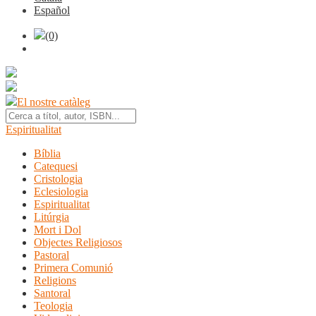
Español
(0)
El nostre catàleg
Espiritualitat
Bíblia
Catequesi
Cristologia
Eclesiologia
Espiritualitat
Litúrgia
Mort i Dol
Objectes Religiosos
Pastoral
Primera Comunió
Religions
Santoral
Teologia