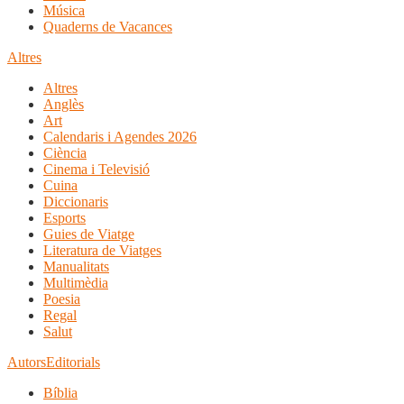
Música
Quaderns de Vacances
Altres
Altres
Anglès
Art
Calendaris i Agendes 2026
Ciència
Cinema i Televisió
Cuina
Diccionaris
Esports
Guies de Viatge
Literatura de Viatges
Manualitats
Multimèdia
Poesia
Regal
Salut
Autors
Editorials
Bíblia