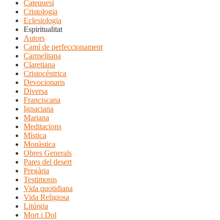
Catequesi
Cristologia
Eclesiologia
Espiritualitat
Autors
Camí de perfeccionament
Carmelitana
Claretiana
Cristocéntrica
Devocionaris
Diversa
Franciscana
Ignaciana
Mariana
Meditacions
Mística
Monàstica
Obres Generals
Pares del desert
Pregària
Testimonis
Vida quotidiana
Vida Religiosa
Litúrgia
Mort i Dol