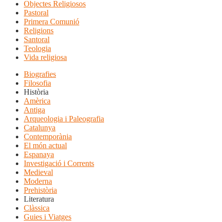
Objectes Religiosos
Pastoral
Primera Comunió
Religions
Santoral
Teologia
Vida religiosa
Biografies
Filosofia
Història
Amèrica
Antiga
Arqueologia i Paleografia
Catalunya
Contemporània
El món actual
Espanaya
Investigació i Corrents
Medieval
Moderna
Prehistòria
Literatura
Clàssica
Guies i Viatges