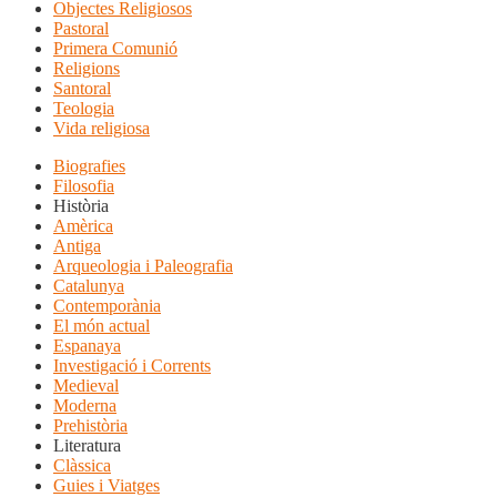
Objectes Religiosos
Pastoral
Primera Comunió
Religions
Santoral
Teologia
Vida religiosa
Biografies
Filosofia
Història
Amèrica
Antiga
Arqueologia i Paleografia
Catalunya
Contemporània
El món actual
Espanaya
Investigació i Corrents
Medieval
Moderna
Prehistòria
Literatura
Clàssica
Guies i Viatges