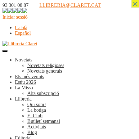
×
93 301 08 87 |
LLIBRERIA@CLARET.CAT
Iniciar sessió
Català
Español
Novetats
Novetats religioses
Novetats generals
Els més venuts
Estiu 2026
La Missa
Alta subscripció
Llibreria
Qui som?
La botiga
El Club
Butlletí setmanal
Activitats
Blog
Editorial