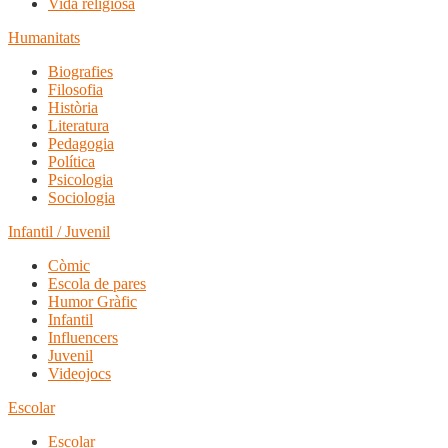
Vida religiosa
Humanitats
Biografies
Filosofia
Història
Literatura
Pedagogia
Política
Psicologia
Sociologia
Infantil / Juvenil
Còmic
Escola de pares
Humor Gràfic
Infantil
Influencers
Juvenil
Videojocs
Escolar
Escolar