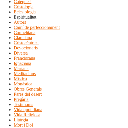
Catequesi
Cristologia
Eclesiologia
Espiritualitat
Autors
Camí de perfeccionament
Carmelitana
Claretiana
Cristocéntrica
Devocionaris
Diversa
Franciscana
Ignaciana
Mariana
Meditacions
Mística
Monàstica
Obres Generals
Pares del desert
Pregària
Testimonis
Vida quotidiana
Vida Religiosa
Litúrgia
Mort i Dol