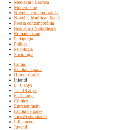
Medieval i Barroca
Modernisme
Novel.la contemporània
Novel.la històrica i ficció
Poesia contemporània
Realisme i Naturalisme
Romanticisme
Pedagogia
Política
Psicologia
Sociologia
Còmic
Escola de pares
Humor Gràfic
Infantil
0 - 6 anys
12 - 18 anys
6 - 12 anys
Còmics
Entreteniment
Escola de pares
Jocs d'estimulació
Influencers
Juvenil