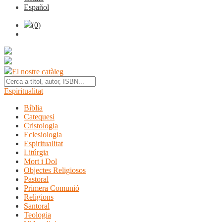
Español
(0)
El nostre catàleg
Espiritualitat
Bíblia
Catequesi
Cristologia
Eclesiologia
Espiritualitat
Litúrgia
Mort i Dol
Objectes Religiosos
Pastoral
Primera Comunió
Religions
Santoral
Teologia