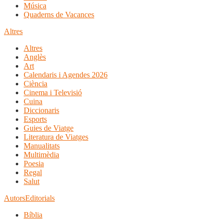
Música
Quaderns de Vacances
Altres
Altres
Anglès
Art
Calendaris i Agendes 2026
Ciència
Cinema i Televisió
Cuina
Diccionaris
Esports
Guies de Viatge
Literatura de Viatges
Manualitats
Multimèdia
Poesia
Regal
Salut
Autors
Editorials
Bíblia