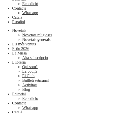
Ecoedició
Contacte
Whatsapp
Català
Español
Novetats
Novetats religioses
Novetats generals
Els més venuts
Estiu 2026
La Missa
Alta subscripció
Llibreria
Qui som?
La botiga
El Club
Butlletí setmanal
Activitats
Blog
Editorial
Ecoedició
Contacte
Whatsapp
Català