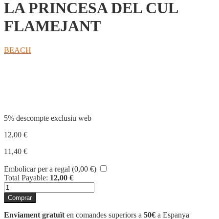
LA PRINCESA DEL CUL
FLAMEJANT
BEACH
Compartir
5% descompte exclusiu web
12,00
€
11,40
€
Embolicar per a regal (
0,00
€
)
Total Payable:
12,00
€
quantitat
de
Comprar
LA
PRINCESA
Enviament gratuït
en comandes superiors a
50€
a Espanya