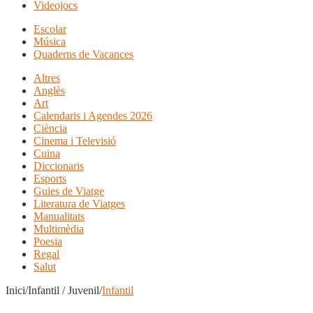
Videojocs
Escolar
Música
Quaderns de Vacances
Altres
Anglès
Art
Calendaris i Agendes 2026
Ciència
Cinema i Televisió
Cuina
Diccionaris
Esports
Guies de Viatge
Literatura de Viatges
Manualitats
Multimèdia
Poesia
Regal
Salut
Inici/Infantil / Juvenil/
Infantil