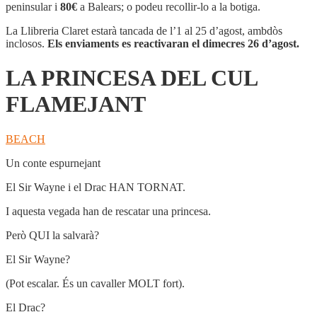
DEL
peninsular i
80€
a Balears; o podeu recollir-lo a la botiga.
CUL
FLAMEJANT
La Llibreria Claret estarà tancada de l’1 al 25 d’agost, ambdòs
inclosos.
Els enviaments es reactivaran el dimecres 26 d’agost.
LA PRINCESA DEL CUL
FLAMEJANT
BEACH
Un conte espurnejant
El Sir Wayne i el Drac HAN TORNAT.
I aquesta vegada han de rescatar una princesa.
Però QUI la salvarà?
El Sir Wayne?
(Pot escalar. És un cavaller MOLT fort).
El Drac?