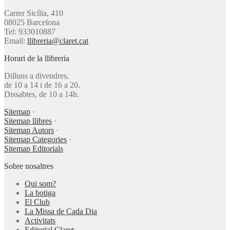
Carrer Sicília, 410
08025 Barcelona
Tel: 933010887
Email:
llibreria@claret.cat
Horari de la llibreria
Dilluns a divendres,
de 10 a 14 i de 16 a 20.
Dissabtes, de 10 a 14h.
Sitemap
·
Sitemap llibres
·
Sitemap Autors
·
Sitemap Categories
·
Sitemap Editorials
Sobre nosaltres
Qui som?
La botiga
El Club
La Missa de Cada Dia
Activitats
Editorial Claret