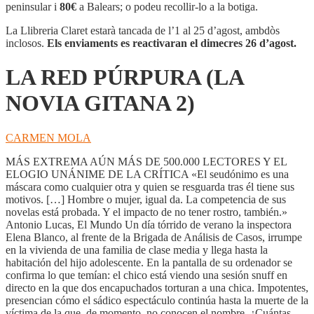
PÚRPURA
peninsular i
80€
a Balears; o podeu recollir-lo a la botiga.
(LA
NOVIA
La Llibreria Claret estarà tancada de l’1 al 25 d’agost, ambdòs
GITANA
inclosos.
Els enviaments es reactivaran el dimecres 26 d’agost.
2)
LA RED PÚRPURA (LA
NOVIA GITANA 2)
CARMEN MOLA
MÁS EXTREMA AÚN MÁS DE 500.000 LECTORES Y EL
ELOGIO UNÁNIME DE LA CRÍTICA «El seudónimo es una
máscara como cualquier otra y quien se resguarda tras él tiene sus
motivos. […] Hombre o mujer, igual da. La competencia de sus
novelas está probada. Y el impacto de no tener rostro, también.»
Antonio Lucas, El Mundo Un día tórrido de verano la inspectora
Elena Blanco, al frente de la Brigada de Análisis de Casos, irrumpe
en la vivienda de una familia de clase media y llega hasta la
habitación del hijo adolescente. En la pantalla de su ordenador se
confirma lo que temían: el chico está viendo una sesión snuff en
directo en la que dos encapuchados torturan a una chica. Impotentes,
presencian cómo el sádico espectáculo continúa hasta la muerte de la
víctima de la que, de momento, no conocen el nombre. ¿Cuántas