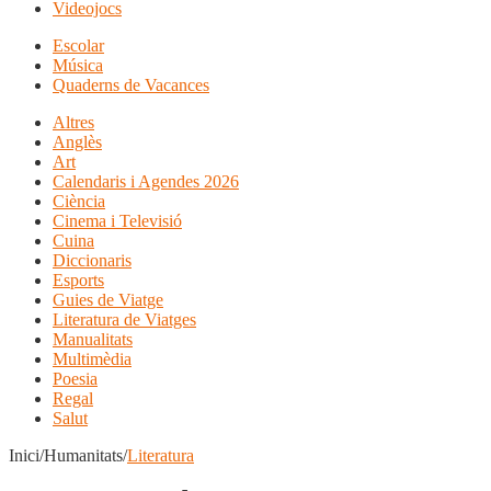
Videojocs
Escolar
Música
Quaderns de Vacances
Altres
Anglès
Art
Calendaris i Agendes 2026
Ciència
Cinema i Televisió
Cuina
Diccionaris
Esports
Guies de Viatge
Literatura de Viatges
Manualitats
Multimèdia
Poesia
Regal
Salut
Inici/Humanitats/
Literatura