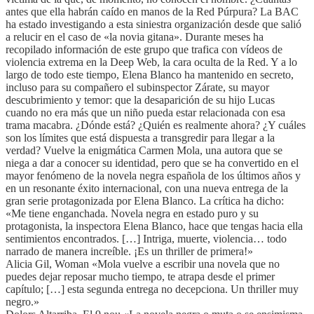
antes que ella habrán caído en manos de la Red Púrpura? La BAC
ha estado investigando a esta siniestra organización desde que salió
a relucir en el caso de «la novia gitana». Durante meses ha
recopilado información de este grupo que trafica con vídeos de
violencia extrema en la Deep Web, la cara oculta de la Red. Y a lo
largo de todo este tiempo, Elena Blanco ha mantenido en secreto,
incluso para su compañero el subinspector Zárate, su mayor
descubrimiento y temor: que la desaparición de su hijo Lucas
cuando no era más que un niño pueda estar relacionada con esa
trama macabra. ¿Dónde está? ¿Quién es realmente ahora? ¿Y cuáles
son los límites que está dispuesta a transgredir para llegar a la
verdad? Vuelve la enigmática Carmen Mola, una autora que se
niega a dar a conocer su identidad, pero que se ha convertido en el
mayor fenómeno de la novela negra española de los últimos años y
en un resonante éxito internacional, con una nueva entrega de la
gran serie protagonizada por Elena Blanco. La crítica ha dicho:
«Me tiene enganchada. Novela negra en estado puro y su
protagonista, la inspectora Elena Blanco, hace que tengas hacia ella
sentimientos encontrados. […] Intriga, muerte, violencia… todo
narrado de manera increíble. ¡Es un thriller de primera!»
Alicia Gil, Woman «Mola vuelve a escribir una novela que no
puedes dejar reposar mucho tiempo, te atrapa desde el primer
capítulo; […] esta segunda entrega no decepciona. Un thriller muy
negro.»