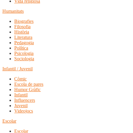
Vida religiosa
Humanitats
Biografies
Filosofia
Història
Literatura
Pedagogia
Política
Psicologia
Sociologia
Infantil / Juvenil
Còmic
Escola de pares
Humor Gràfic
Infantil
Influencers
Juvenil
Videojocs
Escolar
Escolar