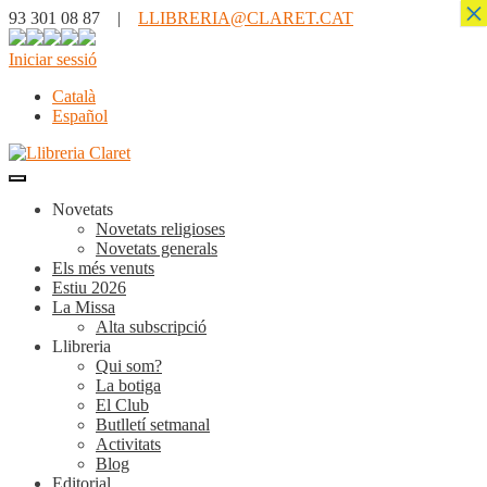
×
93 301 08 87 |
LLIBRERIA@CLARET.CAT
Iniciar sessió
Català
Español
Novetats
Novetats religioses
Novetats generals
Els més venuts
Estiu 2026
La Missa
Alta subscripció
Llibreria
Qui som?
La botiga
El Club
Butlletí setmanal
Activitats
Blog
Editorial