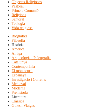
Objectes Religiosos
Pastoral
Primera Comunió
Religions
Santoral
Teologia
Vida religiosa
Biografies
Filosofia
Història
Amèrica
Antiga
Arqueologia i Paleografia
Catalunya
Contemporània
El món actual
Espanaya
Investigació i Corrents
Medieval
Moderna
Prehistòria
Literatura
Clàssica
Guies i Viatges