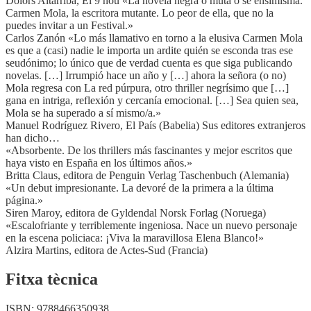
Dolors Altarriba, El 9 nou «La novela negra o muta o se ensimisma.
Carmen Mola, la escritora mutante. Lo peor de ella, que no la
puedes invitar a un Festival.»
Carlos Zanón «Lo más llamativo en torno a la elusiva Carmen Mola
es que a (casi) nadie le importa un ardite quién se esconda tras ese
seudónimo; lo único que de verdad cuenta es que siga publicando
novelas. […] Irrumpió hace un año y […] ahora la señora (o no)
Mola regresa con La red púrpura, otro thriller negrísimo que […]
gana en intriga, reflexión y cercanía emocional. […] Sea quien sea,
Mola se ha superado a sí mismo/a.»
Manuel Rodríguez Rivero, El País (Babelia) Sus editores extranjeros
han dicho…
«Absorbente. De los thrillers más fascinantes y mejor escritos que
haya visto en España en los últimos años.»
Britta Claus, editora de Penguin Verlag Taschenbuch (Alemania)
«Un debut impresionante. La devoré de la primera a la última
página.»
Siren Maroy, editora de Gyldendal Norsk Forlag (Noruega)
«Escalofriante y terriblemente ingeniosa. Nace un nuevo personaje
en la escena policiaca: ¡Viva la maravillosa Elena Blanco!»
Alzira Martins, editora de Actes-Sud (Francia)
Fitxa tècnica
ISBN:
9788466350938