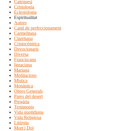
Catequesi
Cristologia
Eclesiologia
Espiritualitat
Autors
Camí de perfeccionament
Carmelitana
Claretiana
Cristocéntrica
Devocionaris
Diversa
Franciscana
Ignaciana
Mariana
Meditacions
Mística
Monàstica
Obres Generals
Pares del desert
Pregària
Testimonis
Vida quotidiana
Vida Religiosa
Litúrgia
Mort i Dol