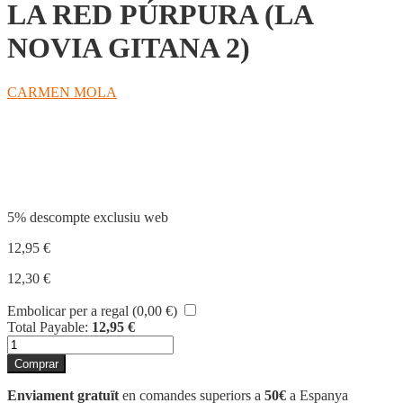
LA RED PÚRPURA (LA
NOVIA GITANA 2)
CARMEN MOLA
Compartir
5% descompte exclusiu web
12,95
€
12,30
€
Embolicar per a regal (
0,00
€
)
Total Payable:
12,95
€
quantitat
de
Comprar
LA
RED
Enviament gratuït
en comandes superiors a
50€
a Espanya