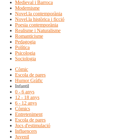
Medieval i Barroca
Modernisme
Novel.la contemporània
Novel.la històrica i ficció
Poesia contemporània
Realisme i Naturalisme
Romanticisme
Pedagogia
Política
Psicologia
Sociologia
Còmic
Escola de pares
Humor Gràfic
Infantil
0 - 6 anys
12 - 18 anys
6 - 12 anys
Còmics
Entreteniment
Escola de pares
Jocs d'estimulació
Influencers
Juvenil