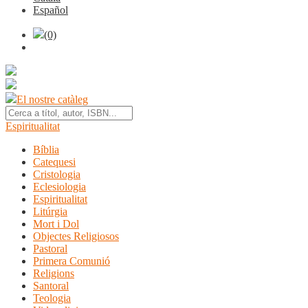
Español
(0)
El nostre catàleg
Espiritualitat
Bíblia
Catequesi
Cristologia
Eclesiologia
Espiritualitat
Litúrgia
Mort i Dol
Objectes Religiosos
Pastoral
Primera Comunió
Religions
Santoral
Teologia