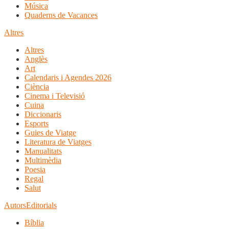
Música
Quaderns de Vacances
Altres
Altres
Anglès
Art
Calendaris i Agendes 2026
Ciència
Cinema i Televisió
Cuina
Diccionaris
Esports
Guies de Viatge
Literatura de Viatges
Manualitats
Multimèdia
Poesia
Regal
Salut
Autors
Editorials
Bíblia