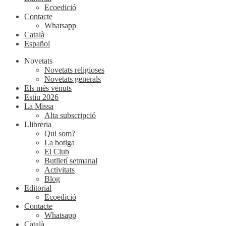
Ecoedició
Contacte
Whatsapp
Català
Español
Novetats
Novetats religioses
Novetats generals
Els més venuts
Estiu 2026
La Missa
Alta subscripció
Llibreria
Qui som?
La botiga
El Club
Butlletí setmanal
Activitats
Blog
Editorial
Ecoedició
Contacte
Whatsapp
Català