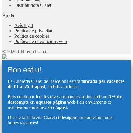
Distribuïdora Claret
Ajuda
Avís legal
Política de privacitat
Política de cookies
Política de devolucions web
© 2026 Llibreria Claret
Bon estiu!
La Llibreria Claret de Barcelona estarà
tancada per vacances
de l’1 al 25 d’agost
, ambdòs inclosos.
Pots continuar fent les teves comandes online amb un
5% de
descompte en aquesta pàgina web
i els enviaments es
reactivaran dimecres 26 d’agost.
Des de la Llibreria Claret et desitgem un bon estiu i unes
bones vacances!