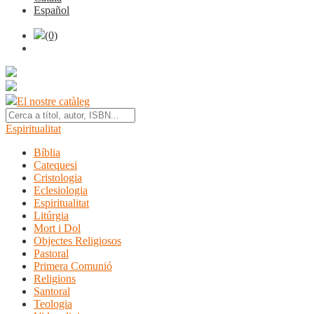
Español
(0)
El nostre catàleg
Espiritualitat
Bíblia
Catequesi
Cristologia
Eclesiologia
Espiritualitat
Litúrgia
Mort i Dol
Objectes Religiosos
Pastoral
Primera Comunió
Religions
Santoral
Teologia