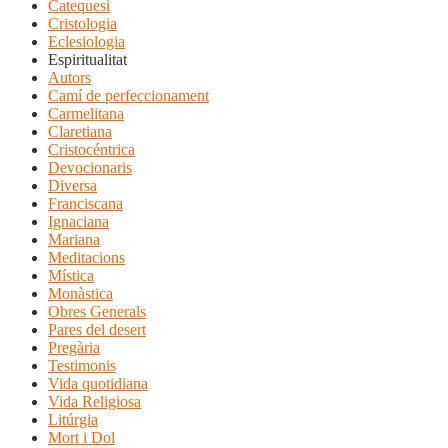
Catequesi
Cristologia
Eclesiologia
Espiritualitat
Autors
Camí de perfeccionament
Carmelitana
Claretiana
Cristocéntrica
Devocionaris
Diversa
Franciscana
Ignaciana
Mariana
Meditacions
Mística
Monàstica
Obres Generals
Pares del desert
Pregària
Testimonis
Vida quotidiana
Vida Religiosa
Litúrgia
Mort i Dol