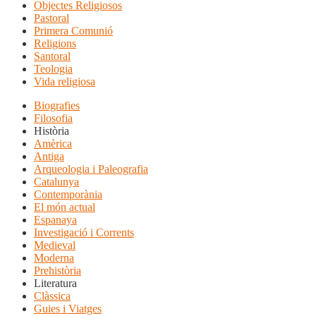
Objectes Religiosos
Pastoral
Primera Comunió
Religions
Santoral
Teologia
Vida religiosa
Biografies
Filosofia
Història
Amèrica
Antiga
Arqueologia i Paleografia
Catalunya
Contemporània
El món actual
Espanaya
Investigació i Corrents
Medieval
Moderna
Prehistòria
Literatura
Clàssica
Guies i Viatges