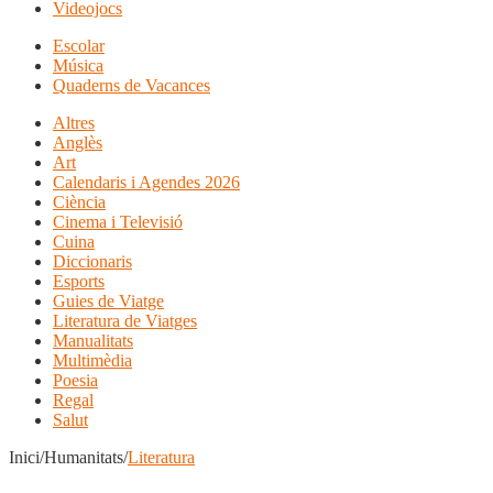
Videojocs
Escolar
Música
Quaderns de Vacances
Altres
Anglès
Art
Calendaris i Agendes 2026
Ciència
Cinema i Televisió
Cuina
Diccionaris
Esports
Guies de Viatge
Literatura de Viatges
Manualitats
Multimèdia
Poesia
Regal
Salut
Inici/Humanitats/
Literatura