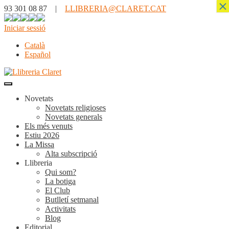
×
93 301 08 87 |
LLIBRERIA@CLARET.CAT
Iniciar sessió
Català
Español
Novetats
Novetats religioses
Novetats generals
Els més venuts
Estiu 2026
La Missa
Alta subscripció
Llibreria
Qui som?
La botiga
El Club
Butlletí setmanal
Activitats
Blog
Editorial