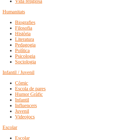
Vida religiosa
Humanitats
Biografies
Filosofia
Història
Literatura
Pedagogia
Política
Psicologia
Sociologia
Infantil / Juvenil
Còmic
Escola de pares
Humor Gràfic
Infantil
Influencers
Juvenil
Videojocs
Escolar
Escolar