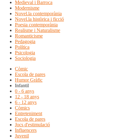
Medieval i Barroca
Modernisme
Novel.la contemporània
Novel.la històrica i ficció
Poesia contemporània
Realisme i Naturalisme
Romanticisme
Pedagogia
Política
Psicologia
Sociologia
Còmic
Escola de pares
Humor Gràfic
Infantil
0 - 6 anys
12 - 18 anys
6 - 12 anys
Còmics
Entreteniment
Escola de pares
Jocs d'estimulació
Influencers
Juvenil