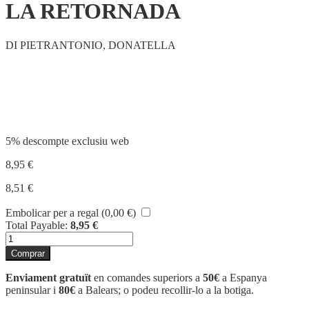
LA RETORNADA
DI PIETRANTONIO, DONATELLA
Compartir
5% descompte exclusiu web
8,95
€
8,51
€
Embolicar per a regal (
0,00
€
)
Total Payable:
8,95
€
quantitat
de
Comprar
LA
RETORNADA
Enviament gratuït
en comandes superiors a
50€
a Espanya
peninsular i
80€
a Balears; o podeu recollir-lo a la botiga.