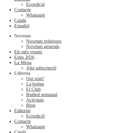
Ecoedició
Contacte
Whatsapp
Català
Español
Novetats
Novetats religioses
Novetats generals
Els més venuts
Estiu 2026
La Missa
Alta subscripció
Llibreria
Qui som?
La botiga
El Club
Butlletí setmanal
Activitats
Blog
Editorial
Ecoedició
Contacte
Whatsapp
Català