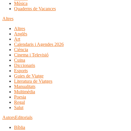
Música
Quaderns de Vacances
Altres
Altres
Anglès
Art
Calendaris i Agendes 2026
Ciència
Cinema i Televisió
Cuina
Diccionaris
Esports
Guies de Viatge
Literatura de Viatges
Manualitats
Multimèdia
Poesia
Regal
Salut
Autors
Editorials
Bíblia