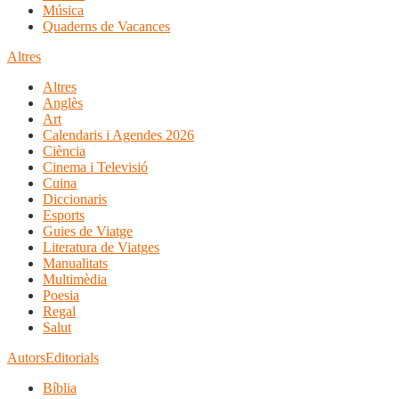
Música
Quaderns de Vacances
Altres
Altres
Anglès
Art
Calendaris i Agendes 2026
Ciència
Cinema i Televisió
Cuina
Diccionaris
Esports
Guies de Viatge
Literatura de Viatges
Manualitats
Multimèdia
Poesia
Regal
Salut
Autors
Editorials
Bíblia