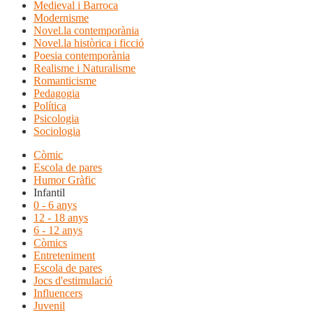
Medieval i Barroca
Modernisme
Novel.la contemporània
Novel.la històrica i ficció
Poesia contemporània
Realisme i Naturalisme
Romanticisme
Pedagogia
Política
Psicologia
Sociologia
Còmic
Escola de pares
Humor Gràfic
Infantil
0 - 6 anys
12 - 18 anys
6 - 12 anys
Còmics
Entreteniment
Escola de pares
Jocs d'estimulació
Influencers
Juvenil