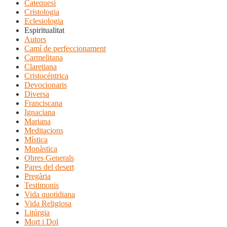
Catequesi
Cristologia
Eclesiologia
Espiritualitat
Autors
Camí de perfeccionament
Carmelitana
Claretiana
Cristocéntrica
Devocionaris
Diversa
Franciscana
Ignaciana
Mariana
Meditacions
Mística
Monàstica
Obres Generals
Pares del desert
Pregària
Testimonis
Vida quotidiana
Vida Religiosa
Litúrgia
Mort i Dol