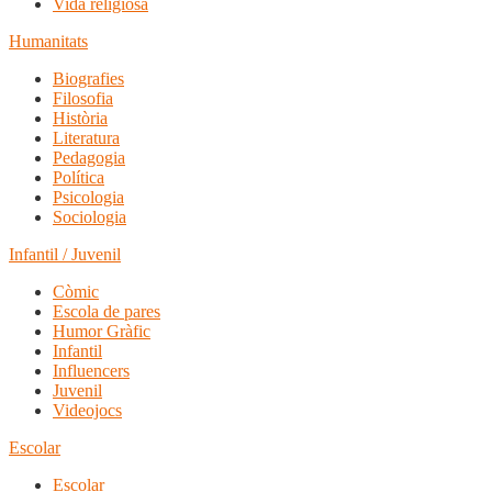
Vida religiosa
Humanitats
Biografies
Filosofia
Història
Literatura
Pedagogia
Política
Psicologia
Sociologia
Infantil / Juvenil
Còmic
Escola de pares
Humor Gràfic
Infantil
Influencers
Juvenil
Videojocs
Escolar
Escolar