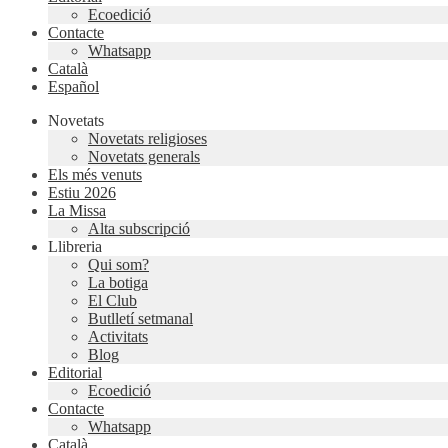
Ecoedició
Contacte
Whatsapp
Català
Español
Novetats
Novetats religioses
Novetats generals
Els més venuts
Estiu 2026
La Missa
Alta subscripció
Llibreria
Qui som?
La botiga
El Club
Butlletí setmanal
Activitats
Blog
Editorial
Ecoedició
Contacte
Whatsapp
Català