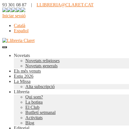
93 301 08 87 |
LLIBRERIA@CLARET.CAT
Iniciar sessió
Català
Español
Novetats
Novetats religioses
Novetats generals
Els més venuts
Estiu 2026
La Missa
Alta subscripció
Llibreria
Qui som?
La botiga
El Club
Butlletí setmanal
Activitats
Blog
Editorial