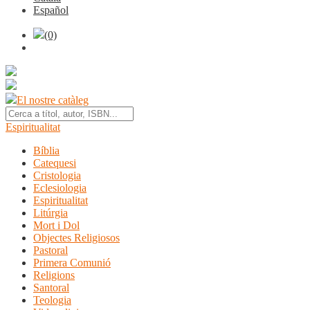
Español
(0)
El nostre catàleg
Espiritualitat
Bíblia
Catequesi
Cristologia
Eclesiologia
Espiritualitat
Litúrgia
Mort i Dol
Objectes Religiosos
Pastoral
Primera Comunió
Religions
Santoral
Teologia