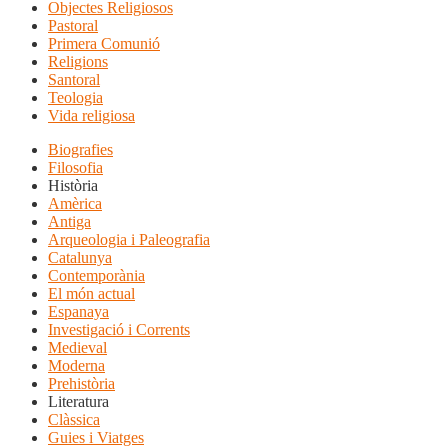
Objectes Religiosos
Pastoral
Primera Comunió
Religions
Santoral
Teologia
Vida religiosa
Biografies
Filosofia
Història
Amèrica
Antiga
Arqueologia i Paleografia
Catalunya
Contemporània
El món actual
Espanaya
Investigació i Corrents
Medieval
Moderna
Prehistòria
Literatura
Clàssica
Guies i Viatges