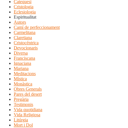
Catequesi
Cristologia
Eclesiologia
Espiritualitat
Autors
Camí de perfeccionament
Carmelitana
Claretiana
Cristocéntrica
Devocionaris
Diversa
Franciscana
Ignaciana
Mariana
Meditacions
Mística
Monàstica
Obres Generals
Pares del desert
Pregària
Testimonis
Vida quotidiana
Vida Religiosa
Litúrgia
Mort i Dol