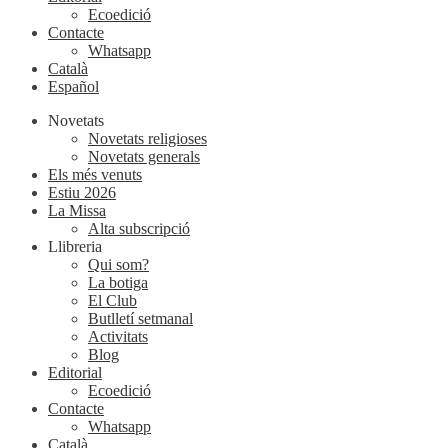
Ecoedició
Contacte
Whatsapp
Català
Español
Novetats
Novetats religioses
Novetats generals
Els més venuts
Estiu 2026
La Missa
Alta subscripció
Llibreria
Qui som?
La botiga
El Club
Butlletí setmanal
Activitats
Blog
Editorial
Ecoedició
Contacte
Whatsapp
Català