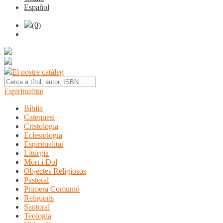
Español
(0)
El nostre catàleg
Espiritualitat
Bíblia
Catequesi
Cristologia
Eclesiologia
Espiritualitat
Litúrgia
Mort i Dol
Objectes Religiosos
Pastoral
Primera Comunió
Religions
Santoral
Teologia