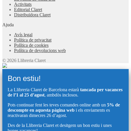
Activitats
Editorial Claret
Distribuïdora Claret
Ajuda
Avís legal
Política de privacitat
Política de cookies
Política de devolucions web
© 2026 Llibreria Claret
Bon estiu!
La Llibreria Claret de Barcelona estarà
tancada per vacances
de l’1 al 25 d’agost
, ambdòs inclosos.
Pots continuar fent les teves comandes online amb un
5% de
descompte en aquesta pàgina web
i els enviaments es
reactivaran dimecres 26 d’agost.
Des de la Llibreria Claret et desitgem un bon estiu i unes
bones vacances!