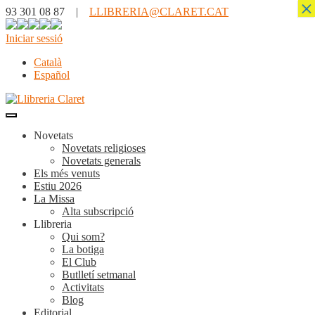
×
93 301 08 87 |
LLIBRERIA@CLARET.CAT
Iniciar sessió
Català
Español
Novetats
Novetats religioses
Novetats generals
Els més venuts
Estiu 2026
La Missa
Alta subscripció
Llibreria
Qui som?
La botiga
El Club
Butlletí setmanal
Activitats
Blog
Editorial