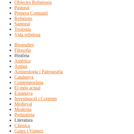
Objectes Religiosos
Pastoral
Primera Comunió
Religions
Santoral
Teologia
Vida religiosa
Biografies
Filosofia
Història
Amèrica
Antiga
Arqueologia i Paleografia
Catalunya
Contemporània
El món actual
Espanaya
Investigació i Corrents
Medieval
Moderna
Prehistòria
Literatura
Clàssica
Guies i Viatges