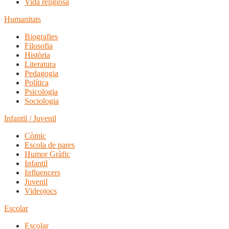
Vida religiosa
Humanitats
Biografies
Filosofia
Història
Literatura
Pedagogia
Política
Psicologia
Sociologia
Infantil / Juvenil
Còmic
Escola de pares
Humor Gràfic
Infantil
Influencers
Juvenil
Videojocs
Escolar
Escolar