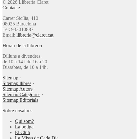
© 2026 Llibreria Claret
Contacte
Carrer Sicília, 410
08025 Barcelona
Tel: 933010887
Email:
llibreria@claret.cat
Horari de la llibreria
Dilluns a divendres,
de 10 a 14 i de 16 a 20.
Dissabtes, de 10 a 14h.
Sitemap
·
Sitemap llibres
·
Sitemap Autors
·
Sitemap Categories
·
Sitemap Editorials
Sobre nosaltres
Qui som?
La botiga
El Club
La Missa de Cada Dia