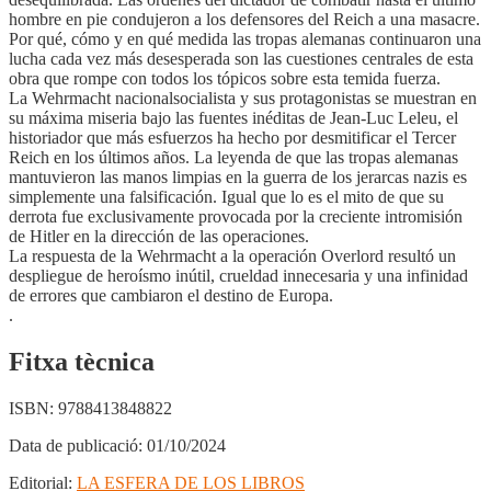
hombre en pie condujeron a los defensores del Reich a una masacre.
Por qué, cómo y en qué medida las tropas alemanas continuaron una
lucha cada vez más desesperada son las cuestiones centrales de esta
obra que rompe con todos los tópicos sobre esta temida fuerza.
La Wehrmacht nacionalsocialista y sus protagonistas se muestran en
su máxima miseria bajo las fuentes inéditas de Jean-Luc Leleu, el
historiador que más esfuerzos ha hecho por desmitificar el Tercer
Reich en los últimos años. La leyenda de que las tropas alemanas
mantuvieron las manos limpias en la guerra de los jerarcas nazis es
simplemente una falsificación. Igual que lo es el mito de que su
derrota fue exclusivamente provocada por la creciente intromisión
de Hitler en la dirección de las operaciones.
La respuesta de la Wehrmacht a la operación Overlord resultó un
despliegue de heroísmo inútil, crueldad innecesaria y una infinidad
de errores que cambiaron el destino de Europa.
.
Fitxa tècnica
ISBN:
9788413848822
Data de publicació:
01/10/2024
Editorial:
LA ESFERA DE LOS LIBROS