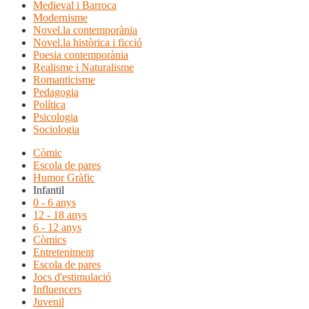
Medieval i Barroca
Modernisme
Novel.la contemporània
Novel.la històrica i ficció
Poesia contemporània
Realisme i Naturalisme
Romanticisme
Pedagogia
Política
Psicologia
Sociologia
Còmic
Escola de pares
Humor Gràfic
Infantil
0 - 6 anys
12 - 18 anys
6 - 12 anys
Còmics
Entreteniment
Escola de pares
Jocs d'estimulació
Influencers
Juvenil