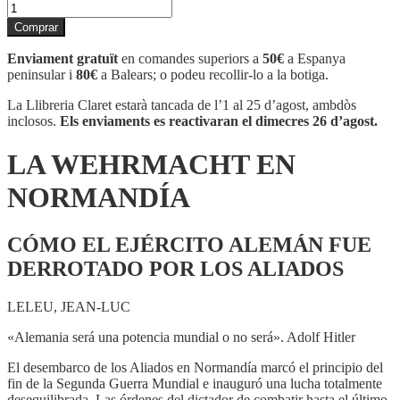
quantitat
de
Comprar
LA
WEHRMACHT
Enviament gratuït
en comandes superiors a
50€
a Espanya
EN
peninsular i
80€
a Balears; o podeu recollir-lo a la botiga.
NORMANDÍA
La Llibreria Claret estarà tancada de l’1 al 25 d’agost, ambdòs
inclosos.
Els enviaments es reactivaran el dimecres 26 d’agost.
LA WEHRMACHT EN
NORMANDÍA
CÓMO EL EJÉRCITO ALEMÁN FUE
DERROTADO POR LOS ALIADOS
LELEU, JEAN-LUC
«Alemania será una potencia mundial o no será». Adolf Hitler
El desembarco de los Aliados en Normandía marcó el principio del
fin de la Segunda Guerra Mundial e inauguró una lucha totalmente
desequilibrada. Las órdenes del dictador de combatir hasta el último