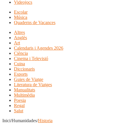
Videojocs
Escolar
Música
Quaderns de Vacances
Altres
Anglès
Art
Calendaris i Agendes 2026
Ciència
Cinema i Televisió
Cuina
Diccionaris
Esports
Guies de Viatge
Literatura de Viatges
Manualitats
Multimèdia
Poesia
Regal
Salut
Inici/Humanidades/
Historia