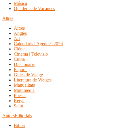
Música
Quaderns de Vacances
Altres
Altres
Anglès
Art
Calendaris i Agendes 2026
Ciència
Cinema i Televisió
Cuina
Diccionaris
Esports
Guies de Viatge
Literatura de Viatges
Manualitats
Multimèdia
Poesia
Regal
Salut
Autors
Editorials
Bíblia