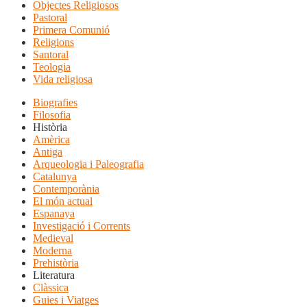
Objectes Religiosos
Pastoral
Primera Comunió
Religions
Santoral
Teologia
Vida religiosa
Biografies
Filosofia
Història
Amèrica
Antiga
Arqueologia i Paleografia
Catalunya
Contemporània
El món actual
Espanaya
Investigació i Corrents
Medieval
Moderna
Prehistòria
Literatura
Clàssica
Guies i Viatges