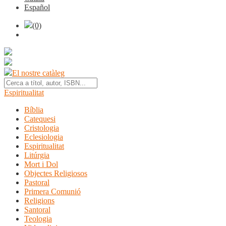
Español
(0)
El nostre catàleg
Espiritualitat
Bíblia
Catequesi
Cristologia
Eclesiologia
Espiritualitat
Litúrgia
Mort i Dol
Objectes Religiosos
Pastoral
Primera Comunió
Religions
Santoral
Teologia