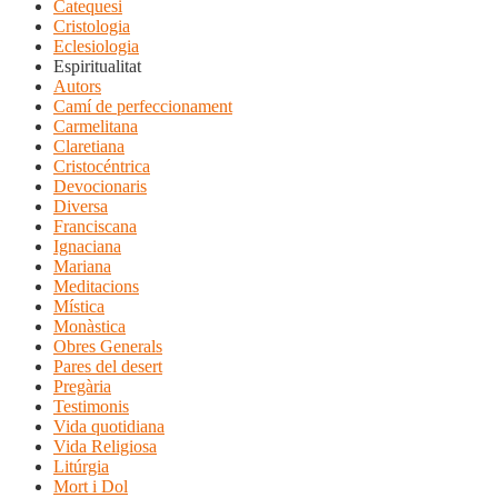
Catequesi
Cristologia
Eclesiologia
Espiritualitat
Autors
Camí de perfeccionament
Carmelitana
Claretiana
Cristocéntrica
Devocionaris
Diversa
Franciscana
Ignaciana
Mariana
Meditacions
Mística
Monàstica
Obres Generals
Pares del desert
Pregària
Testimonis
Vida quotidiana
Vida Religiosa
Litúrgia
Mort i Dol