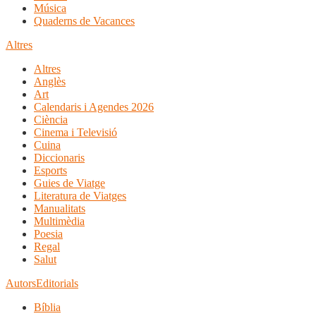
Música
Quaderns de Vacances
Altres
Altres
Anglès
Art
Calendaris i Agendes 2026
Ciència
Cinema i Televisió
Cuina
Diccionaris
Esports
Guies de Viatge
Literatura de Viatges
Manualitats
Multimèdia
Poesia
Regal
Salut
Autors
Editorials
Bíblia