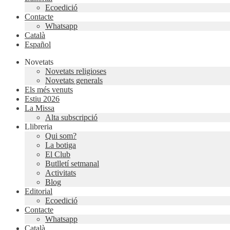
Ecoedició
Contacte
Whatsapp
Català
Español
Novetats
Novetats religioses
Novetats generals
Els més venuts
Estiu 2026
La Missa
Alta subscripció
Llibreria
Qui som?
La botiga
El Club
Butlletí setmanal
Activitats
Blog
Editorial
Ecoedició
Contacte
Whatsapp
Català