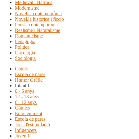
Medieval i Barroca
Modernisme
Novel.la contemporània
Novel.la històrica i ficció
Poesia contemporània
Realisme i Naturalisme
Romanticisme
Pedagogia
Política
Psicologia
Sociologia
Còmic
Escola de pares
Humor Gràfic
Infantil
0 - 6 anys
12 - 18 anys
6 - 12 anys
Còmics
Entreteniment
Escola de pares
Jocs d'estimulació
Influencers
Juvenil