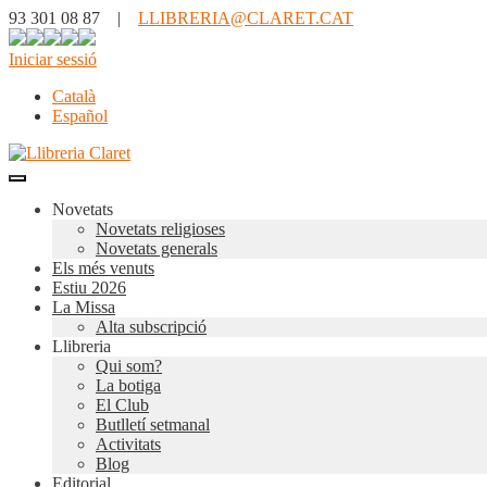
93 301 08 87 |
LLIBRERIA@CLARET.CAT
Iniciar sessió
Català
Español
Novetats
Novetats religioses
Novetats generals
Els més venuts
Estiu 2026
La Missa
Alta subscripció
Llibreria
Qui som?
La botiga
El Club
Butlletí setmanal
Activitats
Blog
Editorial