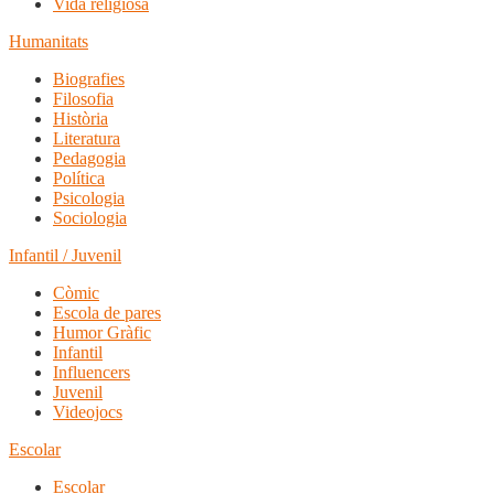
Vida religiosa
Humanitats
Biografies
Filosofia
Història
Literatura
Pedagogia
Política
Psicologia
Sociologia
Infantil / Juvenil
Còmic
Escola de pares
Humor Gràfic
Infantil
Influencers
Juvenil
Videojocs
Escolar
Escolar