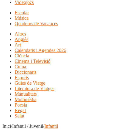
Videojocs
Escolar
Música
Quaderns de Vacances
Altres
Anglès
Art
Calendaris i Agendes 2026
Ciència
Cinema i Televisió
Cuina
Diccionaris
Esports
Guies de Viatge
Literatura de Viatges
Manualitats
Multimèdia
Poesia
Regal
Salut
Inici/Infantil / Juvenil/
Infantil