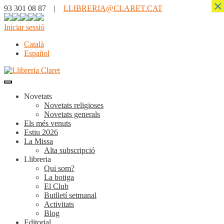
×
93 301 08 87 |
LLIBRERIA@CLARET.CAT
Iniciar sessió
Català
Español
Novetats
Novetats religioses
Novetats generals
Els més venuts
Estiu 2026
La Missa
Alta subscripció
Llibreria
Qui som?
La botiga
El Club
Butlletí setmanal
Activitats
Blog
Editorial