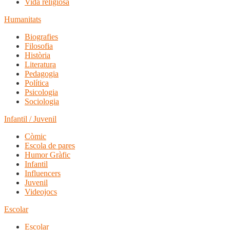
Vida religiosa
Humanitats
Biografies
Filosofia
Història
Literatura
Pedagogia
Política
Psicologia
Sociologia
Infantil / Juvenil
Còmic
Escola de pares
Humor Gràfic
Infantil
Influencers
Juvenil
Videojocs
Escolar
Escolar