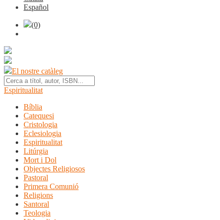
Español
(0)
El nostre catàleg
Espiritualitat
Bíblia
Catequesi
Cristologia
Eclesiologia
Espiritualitat
Litúrgia
Mort i Dol
Objectes Religiosos
Pastoral
Primera Comunió
Religions
Santoral
Teologia