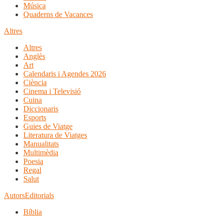
Música
Quaderns de Vacances
Altres
Altres
Anglès
Art
Calendaris i Agendes 2026
Ciència
Cinema i Televisió
Cuina
Diccionaris
Esports
Guies de Viatge
Literatura de Viatges
Manualitats
Multimèdia
Poesia
Regal
Salut
Autors
Editorials
Bíblia