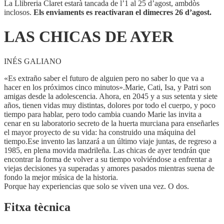
La Llibreria Claret estarà tancada de l’1 al 25 d’agost, ambdòs
inclosos.
Els enviaments es reactivaran el dimecres 26 d’agost.
LAS CHICAS DE AYER
INÉS GALIANO
«Es extraño saber el futuro de alguien pero no saber lo que va a
hacer en los próximos cinco minutos».Marie, Cati, Isa, y Patri son
amigas desde la adolescencia. Ahora, en 2045 y a sus setenta y siete
años, tienen vidas muy distintas, dolores por todo el cuerpo, y poco
tiempo para hablar, pero todo cambia cuando Marie las invita a
cenar en su laboratorio secreto de la huerta murciana para enseñarles
el mayor proyecto de su vida: ha construido una máquina del
tiempo.Ese invento las lanzará a un último viaje juntas, de regreso a
1985, en plena movida madrileña. Las chicas de ayer tendrán que
encontrar la forma de volver a su tiempo volviéndose a enfrentar a
viejas decisiones ya superadas y amores pasados mientras suena de
fondo la mejor música de la historia.
Porque hay experiencias que solo se viven una vez. O dos.
Fitxa tècnica