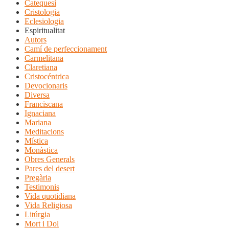
Catequesi
Cristologia
Eclesiologia
Espiritualitat
Autors
Camí de perfeccionament
Carmelitana
Claretiana
Cristocéntrica
Devocionaris
Diversa
Franciscana
Ignaciana
Mariana
Meditacions
Mística
Monàstica
Obres Generals
Pares del desert
Pregària
Testimonis
Vida quotidiana
Vida Religiosa
Litúrgia
Mort i Dol