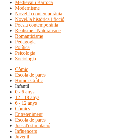
Medieval i Barroca
Modernisme
Novel.la contemporània
Novel.la històrica i ficció
Poesia contemporània
Realisme i Naturalisme
Romanticisme
Pedagogia
Política
Psicologia
Sociologia
Còmic
Escola de pares
Humor Gràfic
Infantil
0 - 6 anys
12 - 18 anys
6 - 12 anys
Còmics
Entreteniment
Escola de pares
Jocs d'estimulació
Influencers
Juvenil