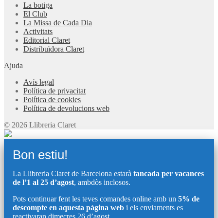
La botiga
El Club
La Missa de Cada Dia
Activitats
Editorial Claret
Distribuïdora Claret
Ajuda
Avís legal
Política de privacitat
Política de cookies
Política de devolucions web
© 2026 Llibreria Claret
Bon estiu!
La Llibreria Claret de Barcelona estarà
tancada per vacances
de l’1 al 25 d’agost
, ambdòs inclosos.
Pots continuar fent les teves comandes online amb un
5% de
descompte en aquesta pàgina web
i els enviaments es
reactivaran dimecres 26 d’agost.