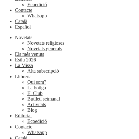
Ecoedició
Contacte
Whatsapp
Català
Español
Novetats
Novetats religioses
Novetats generals
Els més venuts
Estiu 2026
La Missa
Alta subscripció
Llibreria
Qui som?
La botiga
El Club
Butlletí setmanal
Activitats
Blog
Editorial
Ecoedició
Contacte
Whatsapp
Català