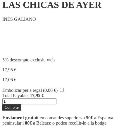
LAS CHICAS DE AYER
INÉS GALIANO
Compartir
5% descompte exclusiu web
17,95
€
17,06
€
Embolicar per a regal (
0,00
€
)
Total Payable:
17,95
€
quantitat
de
Comprar
LAS
CHICAS
Enviament gratuït
en comandes superiors a
50€
a Espanya
DE
peninsular i
80€
a Balears; o podeu recollir-lo a la botiga.
AYER