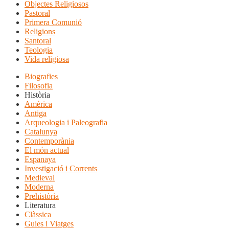
Objectes Religiosos
Pastoral
Primera Comunió
Religions
Santoral
Teologia
Vida religiosa
Biografies
Filosofia
Història
Amèrica
Antiga
Arqueologia i Paleografia
Catalunya
Contemporània
El món actual
Espanaya
Investigació i Corrents
Medieval
Moderna
Prehistòria
Literatura
Clàssica
Guies i Viatges