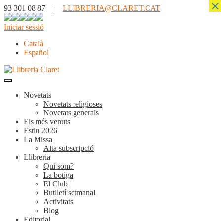
×
93 301 08 87 |
LLIBRERIA@CLARET.CAT
Iniciar sessió
Català
Español
Novetats
Novetats religioses
Novetats generals
Els més venuts
Estiu 2026
La Missa
Alta subscripció
Llibreria
Qui som?
La botiga
El Club
Butlletí setmanal
Activitats
Blog
Editorial