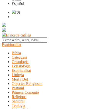
Español
(0)
El nostre catàleg
Espiritualitat
Bíblia
Catequesi
Cristologia
Eclesiologia
Espiritualitat
Litúrgia
Mort i Dol
Objectes Religiosos
Pastoral
Primera Comunió
Religions
Santoral
Teologia