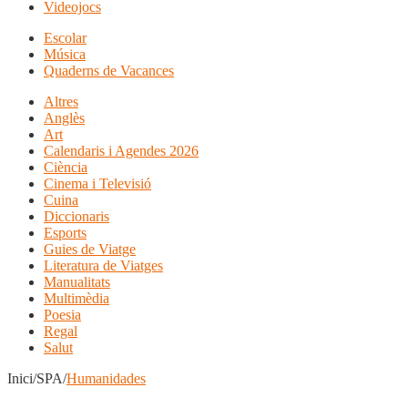
Videojocs
Escolar
Música
Quaderns de Vacances
Altres
Anglès
Art
Calendaris i Agendes 2026
Ciència
Cinema i Televisió
Cuina
Diccionaris
Esports
Guies de Viatge
Literatura de Viatges
Manualitats
Multimèdia
Poesia
Regal
Salut
Inici/SPA/
Humanidades