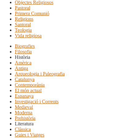
Objectes Religiosos
Pastoral
Primera Comunió
Religions
Santoral
Teologia
Vida religiosa
Biografies
Filosofia
Història
Amèrica
Antiga
Arqueologia i Paleografia
Catalunya
Contemporània
El món actual
Espanaya
Investigació i Corrents
Medieval
Moderna
Prehistòria
Literatura
Clàssica
Guies i Viatges