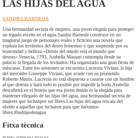
LAS HIJAS DEL AGUA
SANDRA BARNEDA
Una hermandad secreta de mujeres, una joven elegida para proteger
un legado escrito en el agua.Sandra Barneda construye en un
magistral juego de personajes reales y ficticios una novela que
explora los territorios del deseo femenino y que sorprende por su
honestidad y belleza.«Detrás del miedo está el mundo que
deseas».Venecia, 1793. Arabella Massari contempla desde su
palacio la llegada de los invitados. Ha organizado una gran fiesta de
máscaras. Entre los asistentes se encuentra Lucrezia Viviani, la hija
del mercader Giuseppe Viviani, que acude con su prometido
Roberto Manin. Lucrezia no está dispuesta a casarse con un hombre
al que detesta y hará todo lo posible por impedir la boda.Arabella
descubrirá en el festejo que esa joven tímida es la elegida para
mantener ellegado de las hijas del agua, una hermandad secreta de
mujeres que luchanpor ser libres.Las hijas del agua rescata del
olvido a aquellas que lucharon para que fuéramos
libres.#lashijasdelagua
Fitxa tècnica