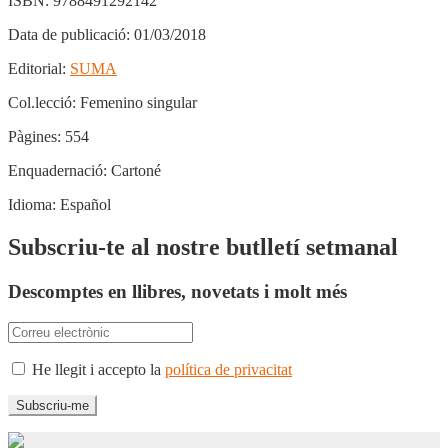
ISBN:
9788491292142
Data de publicació:
01/03/2018
Editorial:
SUMA
Col.lecció:
Femenino singular
Pàgines:
554
Enquadernació:
Cartoné
Idioma:
Español
Subscriu-te al nostre butlletí setmanal
Descomptes en llibres, novetats i molt més
He llegit i accepto la
política de privacitat