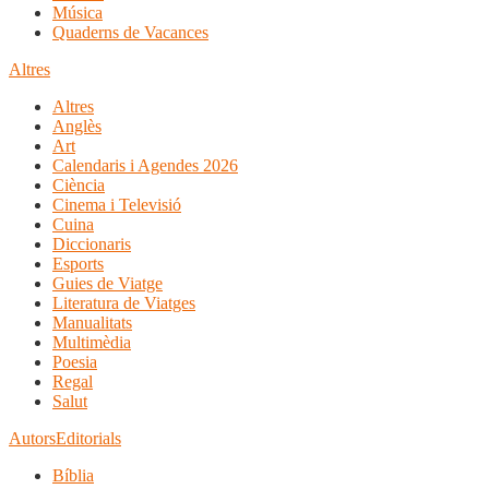
Música
Quaderns de Vacances
Altres
Altres
Anglès
Art
Calendaris i Agendes 2026
Ciència
Cinema i Televisió
Cuina
Diccionaris
Esports
Guies de Viatge
Literatura de Viatges
Manualitats
Multimèdia
Poesia
Regal
Salut
Autors
Editorials
Bíblia