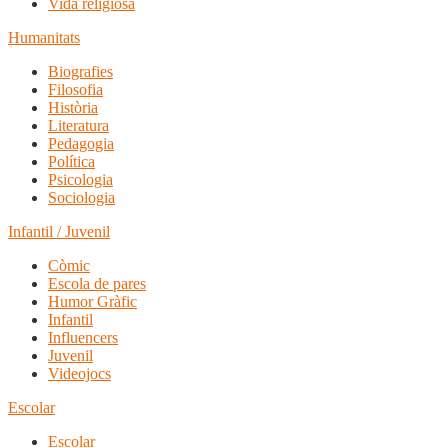
Vida religiosa
Humanitats
Biografies
Filosofia
Història
Literatura
Pedagogia
Política
Psicologia
Sociologia
Infantil / Juvenil
Còmic
Escola de pares
Humor Gràfic
Infantil
Influencers
Juvenil
Videojocs
Escolar
Escolar