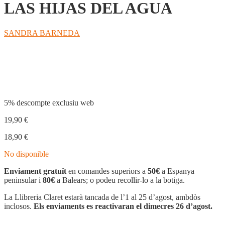
LAS HIJAS DEL AGUA
SANDRA BARNEDA
Compartir
5% descompte exclusiu web
19,90
€
18,90
€
No disponible
Enviament gratuït
en comandes superiors a
50€
a Espanya
peninsular i
80€
a Balears; o podeu recollir-lo a la botiga.
La Llibreria Claret estarà tancada de l’1 al 25 d’agost, ambdòs
inclosos.
Els enviaments es reactivaran el dimecres 26 d’agost.