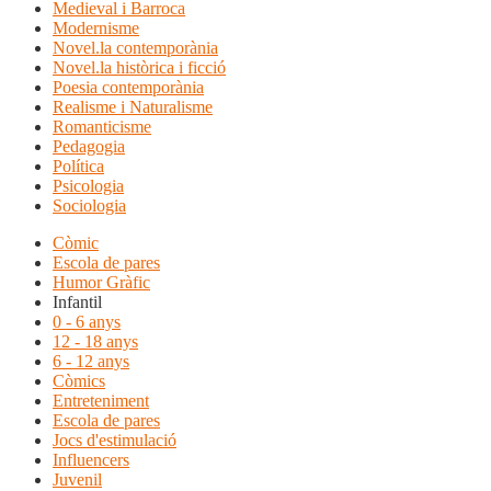
Medieval i Barroca
Modernisme
Novel.la contemporània
Novel.la històrica i ficció
Poesia contemporània
Realisme i Naturalisme
Romanticisme
Pedagogia
Política
Psicologia
Sociologia
Còmic
Escola de pares
Humor Gràfic
Infantil
0 - 6 anys
12 - 18 anys
6 - 12 anys
Còmics
Entreteniment
Escola de pares
Jocs d'estimulació
Influencers
Juvenil