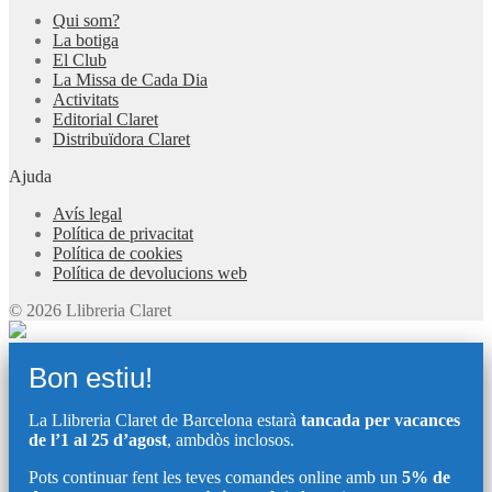
Qui som?
La botiga
El Club
La Missa de Cada Dia
Activitats
Editorial Claret
Distribuïdora Claret
Ajuda
Avís legal
Política de privacitat
Política de cookies
Política de devolucions web
© 2026 Llibreria Claret
Bon estiu!
La Llibreria Claret de Barcelona estarà
tancada per vacances
de l’1 al 25 d’agost
, ambdòs inclosos.
Pots continuar fent les teves comandes online amb un
5% de