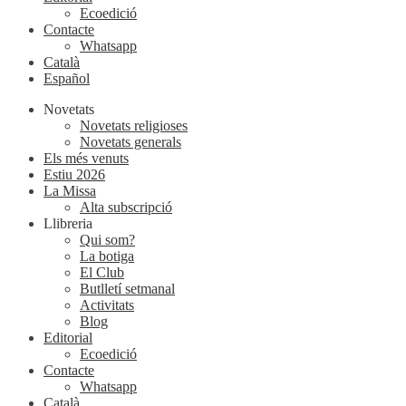
Ecoedició
Contacte
Whatsapp
Català
Español
Novetats
Novetats religioses
Novetats generals
Els més venuts
Estiu 2026
La Missa
Alta subscripció
Llibreria
Qui som?
La botiga
El Club
Butlletí setmanal
Activitats
Blog
Editorial
Ecoedició
Contacte
Whatsapp
Català