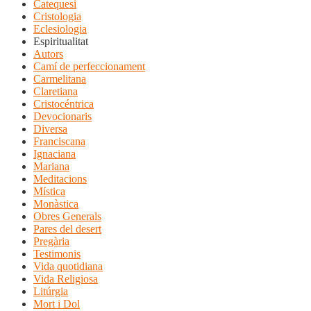
Catequesi
Cristologia
Eclesiologia
Espiritualitat
Autors
Camí de perfeccionament
Carmelitana
Claretiana
Cristocéntrica
Devocionaris
Diversa
Franciscana
Ignaciana
Mariana
Meditacions
Mística
Monàstica
Obres Generals
Pares del desert
Pregària
Testimonis
Vida quotidiana
Vida Religiosa
Litúrgia
Mort i Dol