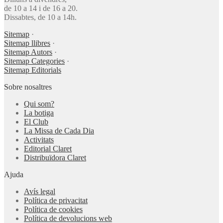
de 10 a 14 i de 16 a 20.
Dissabtes, de 10 a 14h.
Sitemap
·
Sitemap llibres
·
Sitemap Autors
·
Sitemap Categories
·
Sitemap Editorials
Sobre nosaltres
Qui som?
La botiga
El Club
La Missa de Cada Dia
Activitats
Editorial Claret
Distribuïdora Claret
Ajuda
Avís legal
Política de privacitat
Política de cookies
Política de devolucions web