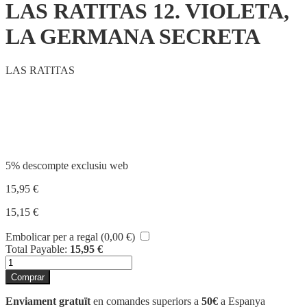
LAS RATITAS 12. VIOLETA,
LA GERMANA SECRETA
LAS RATITAS
Compartir
5% descompte exclusiu web
15,95
€
15,15
€
Embolicar per a regal (
0,00
€
)
Total Payable:
15,95
€
quantitat
de
Comprar
LAS
RATITAS
Enviament gratuït
en comandes superiors a
50€
a Espanya