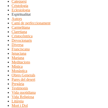
Catequesi
Cristologia
Eclesiologia
Espiritualitat
Autors
Camí de perfeccionament
Carmelitana
Claretiana
Cristocéntrica
Devocionaris
Diversa
Franciscana
Ignaciana
Mariana
Meditacions
Mística
Monàstica
Obres Generals
Pares del desert
Pregària
Testimonis
Vida quotidiana
Vida Religiosa
Litúrgia
Mort i Dol