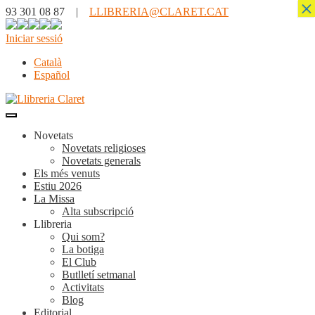
×
93 301 08 87 |
LLIBRERIA@CLARET.CAT
Iniciar sessió
Català
Español
Novetats
Novetats religioses
Novetats generals
Els més venuts
Estiu 2026
La Missa
Alta subscripció
Llibreria
Qui som?
La botiga
El Club
Butlletí setmanal
Activitats
Blog
Editorial