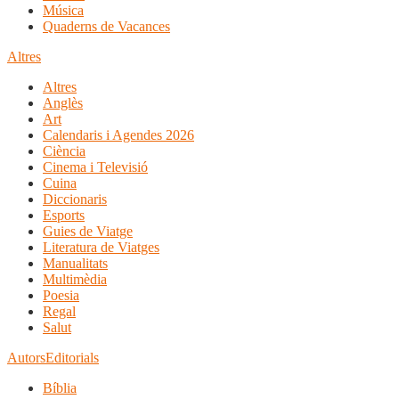
Música
Quaderns de Vacances
Altres
Altres
Anglès
Art
Calendaris i Agendes 2026
Ciència
Cinema i Televisió
Cuina
Diccionaris
Esports
Guies de Viatge
Literatura de Viatges
Manualitats
Multimèdia
Poesia
Regal
Salut
Autors
Editorials
Bíblia