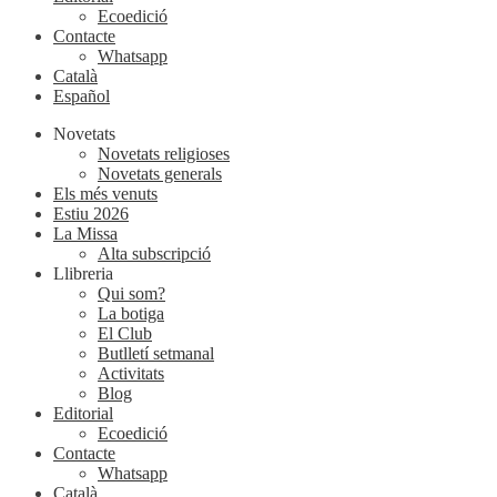
Ecoedició
Contacte
Whatsapp
Català
Español
Novetats
Novetats religioses
Novetats generals
Els més venuts
Estiu 2026
La Missa
Alta subscripció
Llibreria
Qui som?
La botiga
El Club
Butlletí setmanal
Activitats
Blog
Editorial
Ecoedició
Contacte
Whatsapp
Català