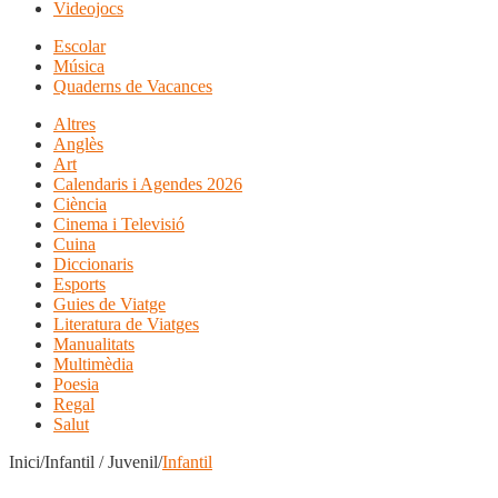
Videojocs
Escolar
Música
Quaderns de Vacances
Altres
Anglès
Art
Calendaris i Agendes 2026
Ciència
Cinema i Televisió
Cuina
Diccionaris
Esports
Guies de Viatge
Literatura de Viatges
Manualitats
Multimèdia
Poesia
Regal
Salut
Inici/Infantil / Juvenil/
Infantil