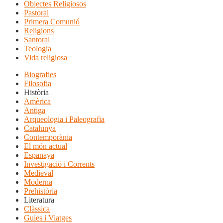
Objectes Religiosos
Pastoral
Primera Comunió
Religions
Santoral
Teologia
Vida religiosa
Biografies
Filosofia
Història
Amèrica
Antiga
Arqueologia i Paleografia
Catalunya
Contemporània
El món actual
Espanaya
Investigació i Corrents
Medieval
Moderna
Prehistòria
Literatura
Clàssica
Guies i Viatges