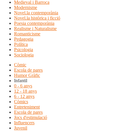
Medieval i Barroca
Modernisme
Novel.la contemporània
Novel.la històrica i ficció
Poesia contemporània
Realisme i Naturalisme
Romanticisme
Pedagogia
Política
Psicologia
Sociologia
Còmic
Escola de pares
Humor Gràfic
Infantil
0 - 6 anys
12 - 18 anys
6 - 12 anys
Còmics
Entreteniment
Escola de pares
Jocs d'estimulació
Influencers
Juvenil