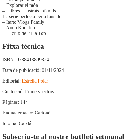
– Explorar el món
– Llibres il·lustrats infantils
La sèrie perfecta per a fans de:
– Itarte Vlogs Family
– Anna Kadabra
– El club de l’Ela Top
Fitxa tècnica
ISBN:
9788413899824
Data de publicació:
01/11/2024
Editorial:
Estrella Polar
Col.lecció:
Primers lectors
Pàgines:
144
Enquadernació:
Cartoné
Idioma:
Catalán
Subscriu-te al nostre butlletí setmanal