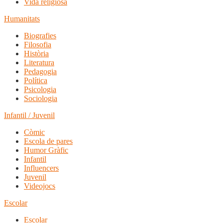
Vida religiosa
Humanitats
Biografies
Filosofia
Història
Literatura
Pedagogia
Política
Psicologia
Sociologia
Infantil / Juvenil
Còmic
Escola de pares
Humor Gràfic
Infantil
Influencers
Juvenil
Videojocs
Escolar
Escolar