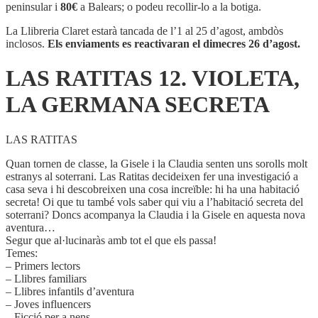
12.
peninsular i
80€
a Balears; o podeu recollir-lo a la botiga.
VIOLETA,
LA
La Llibreria Claret estarà tancada de l’1 al 25 d’agost, ambdòs
GERMANA
inclosos.
Els enviaments es reactivaran el dimecres 26 d’agost.
SECRETA
LAS RATITAS 12. VIOLETA,
LA GERMANA SECRETA
LAS RATITAS
Quan tornen de classe, la Gisele i la Claudia senten uns sorolls molt
estranys al soterrani. Las Ratitas decideixen fer una investigació a
casa seva i hi descobreixen una cosa increïble: hi ha una habitació
secreta! Oi que tu també vols saber qui viu a l’habitació secreta del
soterrani? Doncs acompanya la Claudia i la Gisele en aquesta nova
aventura…
Segur que al·lucinaràs amb tot el que els passa!
Temes:
– Primers lectors
– Llibres familiars
– Llibres infantils d’aventura
– Joves influencers
– Ficció per a nens