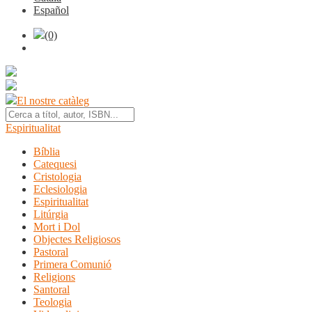
Español
(0)
El nostre catàleg
Espiritualitat
Bíblia
Catequesi
Cristologia
Eclesiologia
Espiritualitat
Litúrgia
Mort i Dol
Objectes Religiosos
Pastoral
Primera Comunió
Religions
Santoral
Teologia