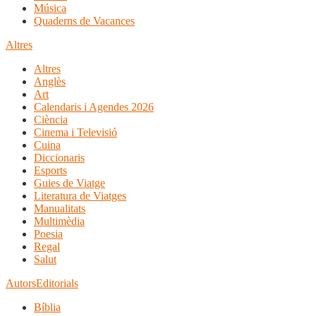
Música
Quaderns de Vacances
Altres
Altres
Anglès
Art
Calendaris i Agendes 2026
Ciència
Cinema i Televisió
Cuina
Diccionaris
Esports
Guies de Viatge
Literatura de Viatges
Manualitats
Multimèdia
Poesia
Regal
Salut
Autors
Editorials
Bíblia