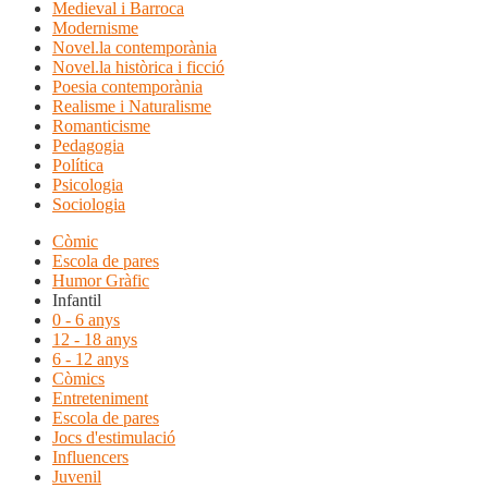
Medieval i Barroca
Modernisme
Novel.la contemporània
Novel.la històrica i ficció
Poesia contemporània
Realisme i Naturalisme
Romanticisme
Pedagogia
Política
Psicologia
Sociologia
Còmic
Escola de pares
Humor Gràfic
Infantil
0 - 6 anys
12 - 18 anys
6 - 12 anys
Còmics
Entreteniment
Escola de pares
Jocs d'estimulació
Influencers
Juvenil