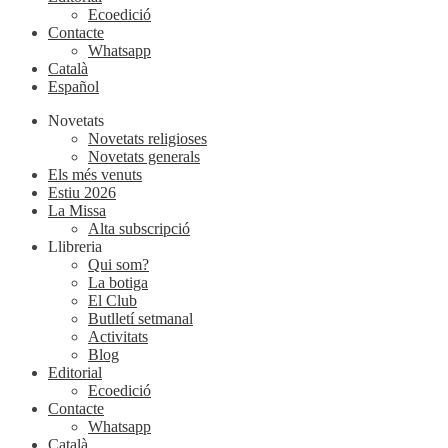
Ecoedició
Contacte
Whatsapp
Català
Español
Novetats
Novetats religioses
Novetats generals
Els més venuts
Estiu 2026
La Missa
Alta subscripció
Llibreria
Qui som?
La botiga
El Club
Butlletí setmanal
Activitats
Blog
Editorial
Ecoedició
Contacte
Whatsapp
Català