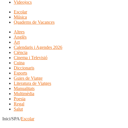
Videojocs
Escolar
Música
Quaderns de Vacances
Altres
Anglès
Art
Calendaris i Agendes 2026
Ciència
Cinema i Televisió
Cuina
Diccionaris
Esports
Guies de Viatge
Literatura de Viatges
Manualitats
Multimèdia
Poesia
Regal
Salut
Inici/SPA/
Escolar