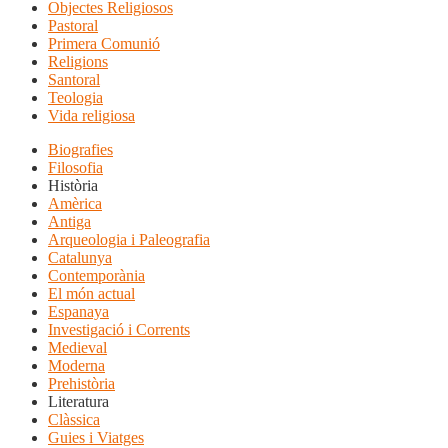
Objectes Religiosos
Pastoral
Primera Comunió
Religions
Santoral
Teologia
Vida religiosa
Biografies
Filosofia
Història
Amèrica
Antiga
Arqueologia i Paleografia
Catalunya
Contemporània
El món actual
Espanaya
Investigació i Corrents
Medieval
Moderna
Prehistòria
Literatura
Clàssica
Guies i Viatges