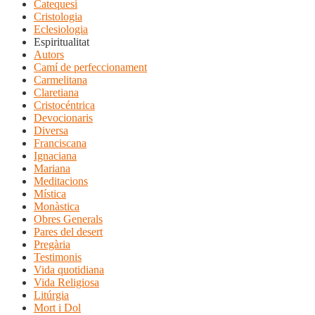
Catequesi
Cristologia
Eclesiologia
Espiritualitat
Autors
Camí de perfeccionament
Carmelitana
Claretiana
Cristocéntrica
Devocionaris
Diversa
Franciscana
Ignaciana
Mariana
Meditacions
Mística
Monàstica
Obres Generals
Pares del desert
Pregària
Testimonis
Vida quotidiana
Vida Religiosa
Litúrgia
Mort i Dol