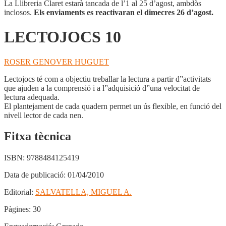
La Llibreria Claret estarà tancada de l’1 al 25 d’agost, ambdòs
inclosos.
Els enviaments es reactivaran el dimecres 26 d’agost.
LECTOJOCS 10
ROSER GENOVER HUGUET
Lectojocs té com a objectiu treballar la lectura a partir d”activitats
que ajuden a la comprensió i a l”adquisició d”una velocitat de
lectura adequada.
El plantejament de cada quadern permet un ús flexible, en funció del
nivell lector de cada nen.
Fitxa tècnica
ISBN:
9788484125419
Data de publicació:
01/04/2010
Editorial:
SALVATELLA, MIGUEL A.
Pàgines:
30