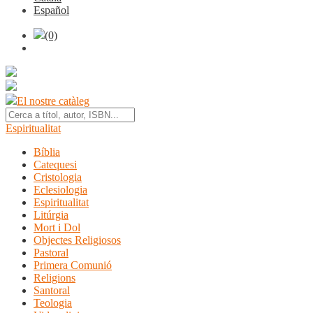
Español
(0)
El nostre catàleg
Espiritualitat
Bíblia
Catequesi
Cristologia
Eclesiologia
Espiritualitat
Litúrgia
Mort i Dol
Objectes Religiosos
Pastoral
Primera Comunió
Religions
Santoral
Teologia