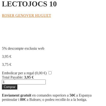
LECTOJOCS 10
ROSER GENOVER HUGUET
Compartir
5% descompte exclusiu web
3,95
€
3,75
€
Embolicar per a regal (
0,00
€
)
Total Payable:
3,95
€
quantitat
de
Comprar
LECTOJOCS
10
Enviament gratuït
en comandes superiors a
50€
a Espanya
peninsular i
80€
a Balears; o podeu recollir-lo a la botiga.