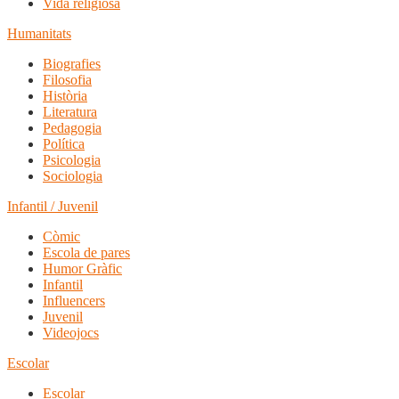
Vida religiosa
Humanitats
Biografies
Filosofia
Història
Literatura
Pedagogia
Política
Psicologia
Sociologia
Infantil / Juvenil
Còmic
Escola de pares
Humor Gràfic
Infantil
Influencers
Juvenil
Videojocs
Escolar
Escolar