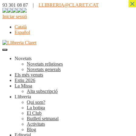
×
93 301 08 87 |
LLIBRERIA@CLARET.CAT
Iniciar sessió
Català
Español
Novetats
Novetats religioses
Novetats generals
Els més venuts
Estiu 2026
La Missa
Alta subscripció
Llibreria
Qui som?
La botiga
El Club
Butlletí setmanal
Activitats
Blog
Editorial