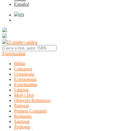
Español
(0)
El nostre catàleg
Espiritualitat
Bíblia
Catequesi
Cristologia
Eclesiologia
Espiritualitat
Litúrgia
Mort i Dol
Objectes Religiosos
Pastoral
Primera Comunió
Religions
Santoral
Teologia