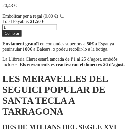
20,43
€
Embolicar per a regal (
0,00
€
)
Total Payable:
21,50
€
quantitat
de
Comprar
LES
MERAVELLES
Enviament gratuït
en comandes superiors a
50€
a Espanya
DEL
peninsular i
80€
a Balears; o podeu recollir-lo a la botiga.
SEGUICI
POPULAR
La Llibreria Claret estarà tancada de l’1 al 25 d’agost, ambdòs
DE
inclosos.
Els enviaments es reactivaran el dimecres 26 d’agost.
SANTA
TECLA
LES MERAVELLES DEL
A
TARRAGONA
SEGUICI POPULAR DE
SANTA TECLA A
TARRAGONA
DES DE MITJANS DEL SEGLE XVI