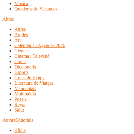
Música
Quaderns de Vacances
Altres
Altres
Anglès
Art
Calendaris i Agendes 2026
Ciència
Cinema i Televisió
Cuina
Diccionaris
Esports
Guies de Viatge
Literatura de Viatges
Manualitats
Multimèdia
Poesia
Regal
Salut
Autors
Editorials
Bíblia