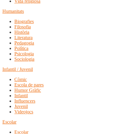
Vida religiosa
Humanitats
Biografies
Filosofia
Història
Literatura
Pedagogia
Política
Psicologia
Sociologia
Infantil / Juvenil
Còmic
Escola de pares
Humor Gràfic
Infantil
Influencers
Juvenil
Videojocs
Escolar
Escolar