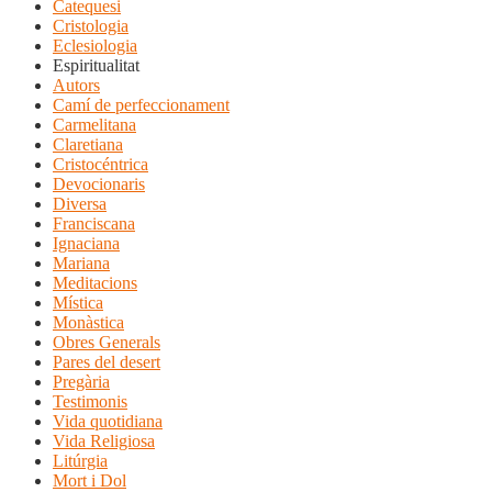
Catequesi
Cristologia
Eclesiologia
Espiritualitat
Autors
Camí de perfeccionament
Carmelitana
Claretiana
Cristocéntrica
Devocionaris
Diversa
Franciscana
Ignaciana
Mariana
Meditacions
Mística
Monàstica
Obres Generals
Pares del desert
Pregària
Testimonis
Vida quotidiana
Vida Religiosa
Litúrgia
Mort i Dol