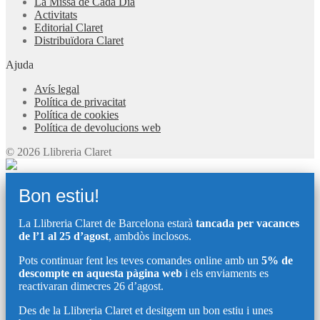
La Missa de Cada Dia
Activitats
Editorial Claret
Distribuïdora Claret
Ajuda
Avís legal
Política de privacitat
Política de cookies
Política de devolucions web
© 2026 Llibreria Claret
Bon estiu!
La Llibreria Claret de Barcelona estarà
tancada per vacances
de l’1 al 25 d’agost
, ambdòs inclosos.
Pots continuar fent les teves comandes online amb un
5% de
descompte en aquesta pàgina web
i els enviaments es
reactivaran dimecres 26 d’agost.
Des de la Llibreria Claret et desitgem un bon estiu i unes