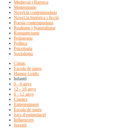
Medieval i Barroca
Modernisme
Novel.la contemporània
Novel.la històrica i ficció
Poesia contemporània
Realisme i Naturalisme
Romanticisme
Pedagogia
Política
Psicologia
Sociologia
Còmic
Escola de pares
Humor Gràfic
Infantil
0 - 6 anys
12 - 18 anys
6 - 12 anys
Còmics
Entreteniment
Escola de pares
Jocs d'estimulació
Influencers
Juvenil