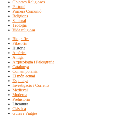
Objectes Religiosos
Pastoral
Primera Comunió
Religions
Santoral
Teologia
Vida religiosa
Biografies
Filosofia
Història
Amèrica
Antiga
Arqueologia i Paleografia
Catalunya
Contemporània
El món actual
Espanaya
Investigació i Corrents
Medieval
Moderna
Prehistòria
Literatura
Clàssica
Guies i Viatges