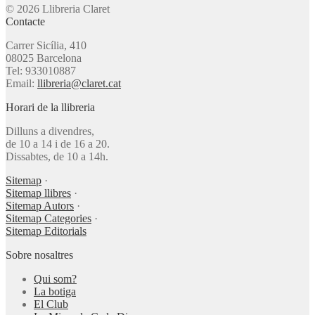
© 2026 Llibreria Claret
Contacte
Carrer Sicília, 410
08025 Barcelona
Tel: 933010887
Email:
llibreria@claret.cat
Horari de la llibreria
Dilluns a divendres,
de 10 a 14 i de 16 a 20.
Dissabtes, de 10 a 14h.
Sitemap
·
Sitemap llibres
·
Sitemap Autors
·
Sitemap Categories
·
Sitemap Editorials
Sobre nosaltres
Qui som?
La botiga
El Club