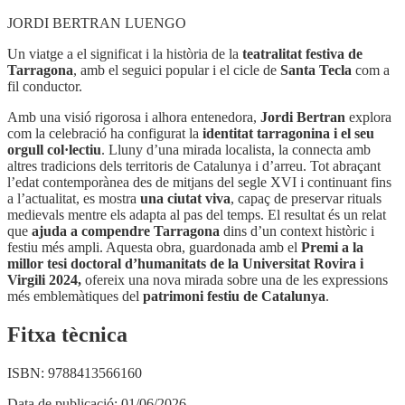
JORDI BERTRAN LUENGO
Un viatge a el significat i la història de la
teatralitat festiva de
Tarragona
, amb el seguici popular i el cicle de
Santa Tecla
com a
fil conductor.
Amb una visió rigorosa i alhora entenedora,
Jordi Bertran
explora
com la celebració ha configurat la
identitat tarragonina i el seu
orgull col·lectiu
. Lluny d’una mirada localista, la connecta amb
altres tradicions dels territoris de Catalunya i d’arreu. Tot abraçant
l’edat contemporànea des de mitjans del segle XVI i continuant fins
a l’actualitat, es mostra
una ciutat viva
, capaç de preservar rituals
medievals mentre els adapta al pas del temps. El resultat és un relat
que
ajuda a compendre Tarragona
dins d’un context històric i
festiu més ampli. Aquesta obra, guardonada amb el
Premi a la
millor tesi doctoral d’humanitats de la Universitat Rovira i
Virgili 2024,
ofereix una nova mirada sobre una de les expressions
més emblemàtiques del
patrimoni festiu de Catalunya
.
Fitxa tècnica
ISBN:
9788413566160
Data de publicació:
01/06/2026