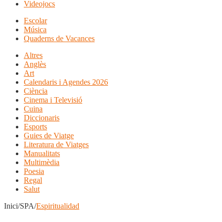
Videojocs
Escolar
Música
Quaderns de Vacances
Altres
Anglès
Art
Calendaris i Agendes 2026
Ciència
Cinema i Televisió
Cuina
Diccionaris
Esports
Guies de Viatge
Literatura de Viatges
Manualitats
Multimèdia
Poesia
Regal
Salut
Inici/SPA/
Espiritualidad