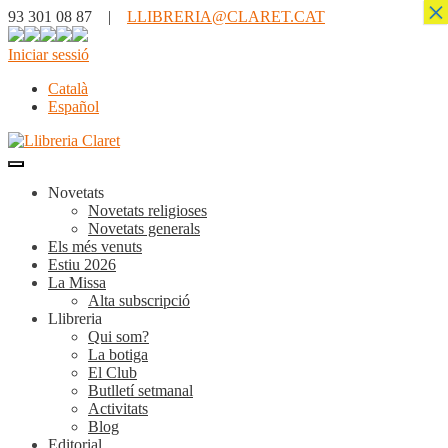
×
93 301 08 87 |
LLIBRERIA@CLARET.CAT
Iniciar sessió
Català
Español
Novetats
Novetats religioses
Novetats generals
Els més venuts
Estiu 2026
La Missa
Alta subscripció
Llibreria
Qui som?
La botiga
El Club
Butlletí setmanal
Activitats
Blog
Editorial