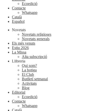
Ecoedició
Contacte
Whatsapp
Català
Español
Novetats
Novetats religioses
Novetats generals
Els més venuts
Estiu 2026
La Missa
Alta subscripció
Llibreria
Qui som?
La botiga
El Club
Butlletí setmanal
Activitats
Blog
Editorial
Ecoedició
Contacte
Whatsapp
Català