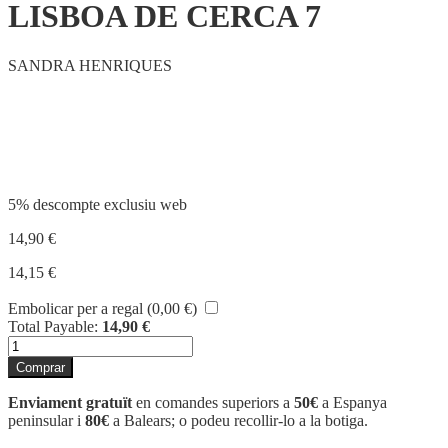
LISBOA DE CERCA 7
SANDRA HENRIQUES
Compartir
5% descompte exclusiu web
14,90
€
14,15
€
Embolicar per a regal (
0,00
€
)
Total Payable:
14,90
€
quantitat
de
Comprar
LISBOA
DE
Enviament gratuït
en comandes superiors a
50€
a Espanya
CERCA
peninsular i
80€
a Balears; o podeu recollir-lo a la botiga.
7