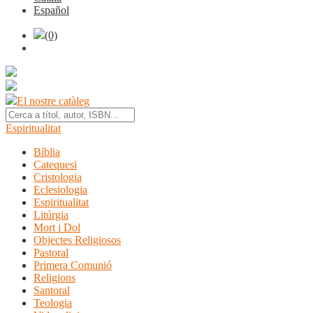
Español
(0)
El nostre catàleg
Espiritualitat
Bíblia
Catequesi
Cristologia
Eclesiologia
Espiritualitat
Litúrgia
Mort i Dol
Objectes Religiosos
Pastoral
Primera Comunió
Religions
Santoral
Teologia