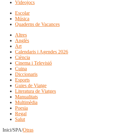
Videojocs
Escolar
Música
Quaderns de Vacances
Altres
Anglès
Art
Calendaris i Agendes 2026
Ciència
Cinema i Televisió
Cuina
Diccionaris
Esports
Guies de Viatge
Literatura de Viatges
Manualitats
Multimèdia
Poesia
Regal
Salut
Inici/SPA/
Otras