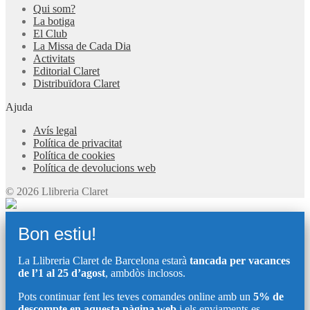
Qui som?
La botiga
El Club
La Missa de Cada Dia
Activitats
Editorial Claret
Distribuïdora Claret
Ajuda
Avís legal
Política de privacitat
Política de cookies
Política de devolucions web
© 2026 Llibreria Claret
Bon estiu!
La Llibreria Claret de Barcelona estarà
tancada per vacances
de l’1 al 25 d’agost
, ambdòs inclosos.
Pots continuar fent les teves comandes online amb un
5% de
descompte en aquesta pàgina web
i els enviaments es