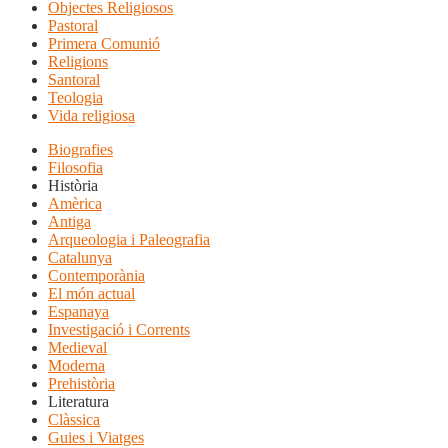
Objectes Religiosos
Pastoral
Primera Comunió
Religions
Santoral
Teologia
Vida religiosa
Biografies
Filosofia
Història
Amèrica
Antiga
Arqueologia i Paleografia
Catalunya
Contemporània
El món actual
Espanaya
Investigació i Corrents
Medieval
Moderna
Prehistòria
Literatura
Clàssica
Guies i Viatges