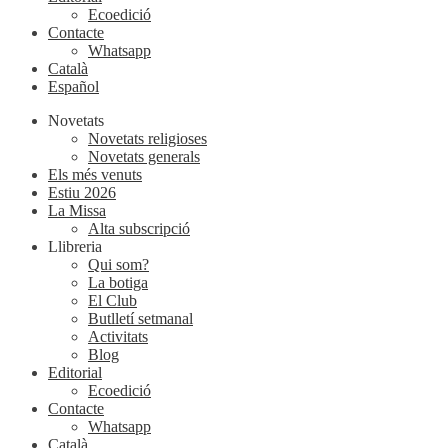
Ecoedició
Contacte
Whatsapp
Català
Español
Novetats
Novetats religioses
Novetats generals
Els més venuts
Estiu 2026
La Missa
Alta subscripció
Llibreria
Qui som?
La botiga
El Club
Butlletí setmanal
Activitats
Blog
Editorial
Ecoedició
Contacte
Whatsapp
Català