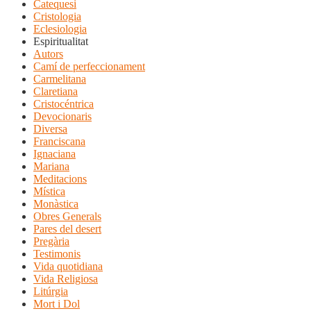
Catequesi
Cristologia
Eclesiologia
Espiritualitat
Autors
Camí de perfeccionament
Carmelitana
Claretiana
Cristocéntrica
Devocionaris
Diversa
Franciscana
Ignaciana
Mariana
Meditacions
Mística
Monàstica
Obres Generals
Pares del desert
Pregària
Testimonis
Vida quotidiana
Vida Religiosa
Litúrgia
Mort i Dol