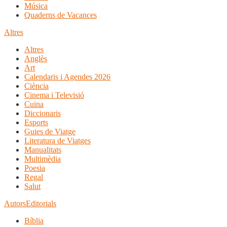
Música
Quaderns de Vacances
Altres
Altres
Anglès
Art
Calendaris i Agendes 2026
Ciència
Cinema i Televisió
Cuina
Diccionaris
Esports
Guies de Viatge
Literatura de Viatges
Manualitats
Multimèdia
Poesia
Regal
Salut
Autors
Editorials
Bíblia