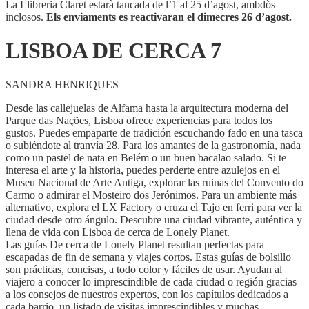
La Llibreria Claret estarà tancada de l’1 al 25 d’agost, ambdòs
inclosos.
Els enviaments es reactivaran el dimecres 26 d’agost.
LISBOA DE CERCA 7
SANDRA HENRIQUES
Desde las callejuelas de Alfama hasta la arquitectura moderna del
Parque das Nações, Lisboa ofrece experiencias para todos los
gustos. Puedes empaparte de tradición escuchando fado en una tasca
o subiéndote al tranvía 28. Para los amantes de la gastronomía, nada
como un pastel de nata en Belém o un buen bacalao salado. Si te
interesa el arte y la historia, puedes perderte entre azulejos en el
Museu Nacional de Arte Antiga, explorar las ruinas del Convento do
Carmo o admirar el Mosteiro dos Jerónimos. Para un ambiente más
alternativo, explora el LX Factory o cruza el Tajo en ferri para ver la
ciudad desde otro ángulo. Descubre una ciudad vibrante, auténtica y
llena de vida con Lisboa de cerca de Lonely Planet.
Las guías De cerca de Lonely Planet resultan perfectas para
escapadas de fin de semana y viajes cortos. Estas guías de bolsillo
son prácticas, concisas, a todo color y fáciles de usar. Ayudan al
viajero a conocer lo imprescindible de cada ciudad o región gracias
a los consejos de nuestros expertos, con los capítulos dedicados a
cada barrio, un listado de visitas imprescindibles y muchas