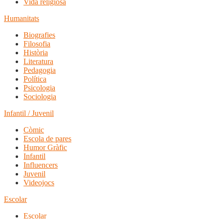
Vida religiosa
Humanitats
Biografies
Filosofia
Història
Literatura
Pedagogia
Política
Psicologia
Sociologia
Infantil / Juvenil
Còmic
Escola de pares
Humor Gràfic
Infantil
Influencers
Juvenil
Videojocs
Escolar
Escolar