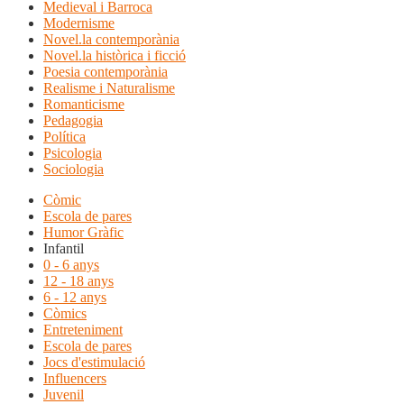
Medieval i Barroca
Modernisme
Novel.la contemporània
Novel.la històrica i ficció
Poesia contemporània
Realisme i Naturalisme
Romanticisme
Pedagogia
Política
Psicologia
Sociologia
Còmic
Escola de pares
Humor Gràfic
Infantil
0 - 6 anys
12 - 18 anys
6 - 12 anys
Còmics
Entreteniment
Escola de pares
Jocs d'estimulació
Influencers
Juvenil