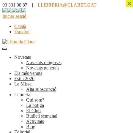
×
93 301 08 87 |
LLIBRERIA@CLARET.CAT
Iniciar sessió
Català
Español
Novetats
Novetats religioses
Novetats generals
Els més venuts
Estiu 2026
La Missa
Alta subscripció
Llibreria
Qui som?
La botiga
El Club
Butlletí setmanal
Activitats
Blog
Editorial