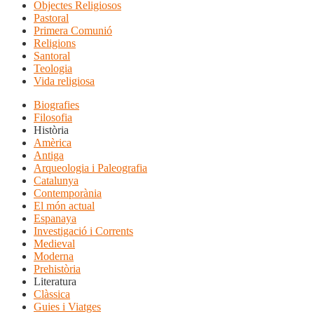
Objectes Religiosos
Pastoral
Primera Comunió
Religions
Santoral
Teologia
Vida religiosa
Biografies
Filosofia
Història
Amèrica
Antiga
Arqueologia i Paleografia
Catalunya
Contemporània
El món actual
Espanaya
Investigació i Corrents
Medieval
Moderna
Prehistòria
Literatura
Clàssica
Guies i Viatges