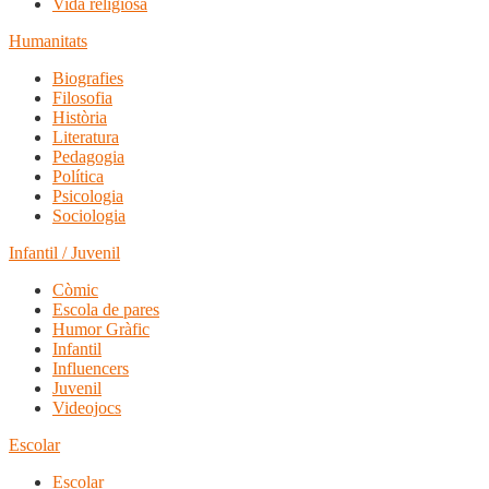
Vida religiosa
Humanitats
Biografies
Filosofia
Història
Literatura
Pedagogia
Política
Psicologia
Sociologia
Infantil / Juvenil
Còmic
Escola de pares
Humor Gràfic
Infantil
Influencers
Juvenil
Videojocs
Escolar
Escolar