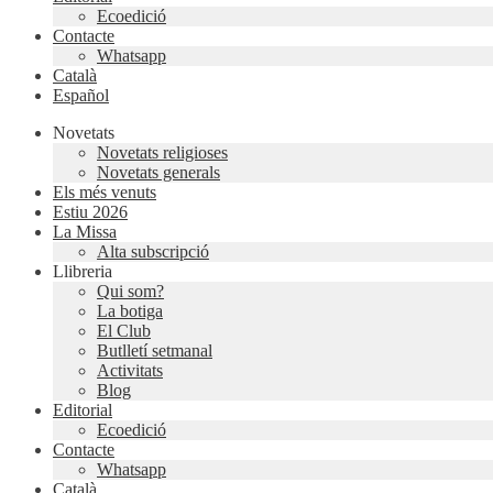
Ecoedició
Contacte
Whatsapp
Català
Español
Novetats
Novetats religioses
Novetats generals
Els més venuts
Estiu 2026
La Missa
Alta subscripció
Llibreria
Qui som?
La botiga
El Club
Butlletí setmanal
Activitats
Blog
Editorial
Ecoedició
Contacte
Whatsapp
Català