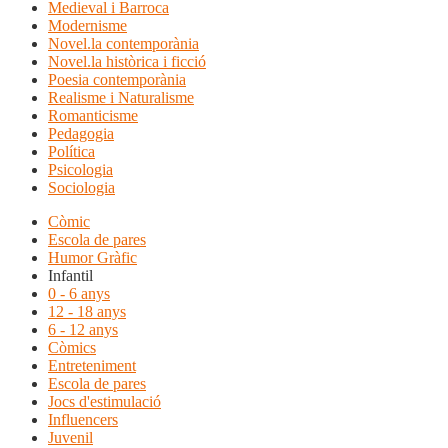
Medieval i Barroca
Modernisme
Novel.la contemporània
Novel.la històrica i ficció
Poesia contemporània
Realisme i Naturalisme
Romanticisme
Pedagogia
Política
Psicologia
Sociologia
Còmic
Escola de pares
Humor Gràfic
Infantil
0 - 6 anys
12 - 18 anys
6 - 12 anys
Còmics
Entreteniment
Escola de pares
Jocs d'estimulació
Influencers
Juvenil