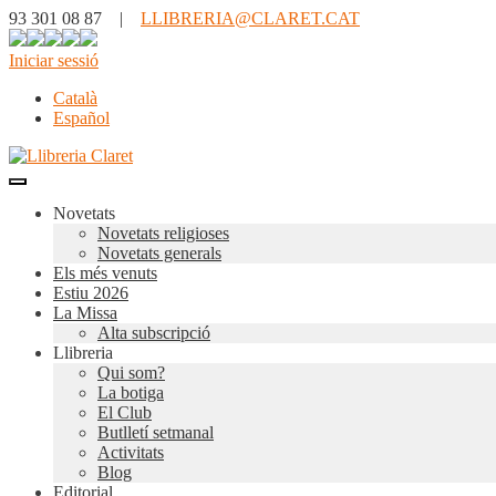
93 301 08 87 |
LLIBRERIA@CLARET.CAT
Iniciar sessió
Català
Español
Novetats
Novetats religioses
Novetats generals
Els més venuts
Estiu 2026
La Missa
Alta subscripció
Llibreria
Qui som?
La botiga
El Club
Butlletí setmanal
Activitats
Blog
Editorial