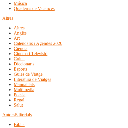
Música
Quaderns de Vacances
Altres
Altres
Anglès
Art
Calendaris i Agendes 2026
Ciència
Cinema i Televisió
Cuina
Diccionaris
Esports
Guies de Viatge
Literatura de Viatges
Manualitats
Multimèdia
Poesia
Regal
Salut
Autors
Editorials
Bíblia