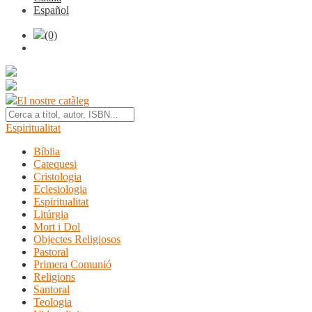
Español
(0)
El nostre catàleg
Espiritualitat
Bíblia
Catequesi
Cristologia
Eclesiologia
Espiritualitat
Litúrgia
Mort i Dol
Objectes Religiosos
Pastoral
Primera Comunió
Religions
Santoral
Teologia