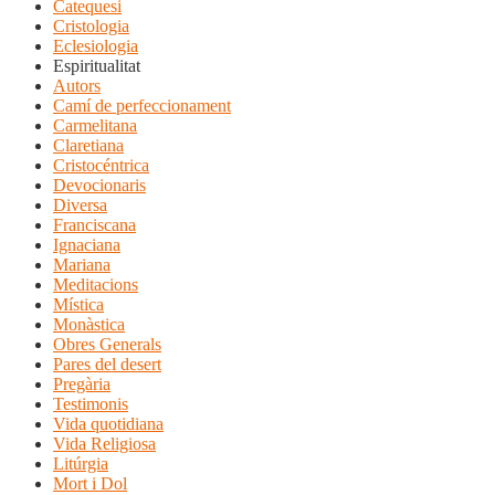
Catequesi
Cristologia
Eclesiologia
Espiritualitat
Autors
Camí de perfeccionament
Carmelitana
Claretiana
Cristocéntrica
Devocionaris
Diversa
Franciscana
Ignaciana
Mariana
Meditacions
Mística
Monàstica
Obres Generals
Pares del desert
Pregària
Testimonis
Vida quotidiana
Vida Religiosa
Litúrgia
Mort i Dol