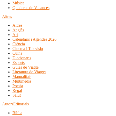
Música
Quaderns de Vacances
Altres
Altres
Anglès
Art
Calendaris i Agendes 2026
Ciència
Cinema i Televisió
Cuina
Diccionaris
Esports
Guies de Viatge
Literatura de Viatges
Manualitats
Multimèdia
Poesia
Regal
Salut
Autors
Editorials
Bíblia