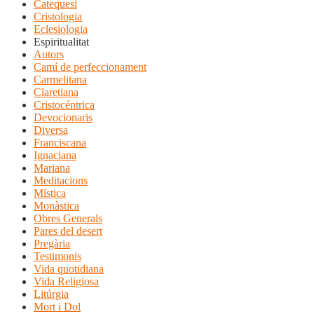
Catequesi
Cristologia
Eclesiologia
Espiritualitat
Autors
Camí de perfeccionament
Carmelitana
Claretiana
Cristocéntrica
Devocionaris
Diversa
Franciscana
Ignaciana
Mariana
Meditacions
Mística
Monàstica
Obres Generals
Pares del desert
Pregària
Testimonis
Vida quotidiana
Vida Religiosa
Litúrgia
Mort i Dol