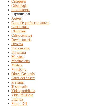
Catequesi
Cristologia
Eclesiologia
Espiritualitat
Autors
Camí de perfeccionament
Carmelitana
Claretiana
Cristocéntrica
Devocionaris
Diversa
Franciscana
Ignaciana
Mariana
Meditacions
Mística
Monàstica
Obres Generals
Pares del desert
Pregària
Testimonis
Vida quotidiana
Vida Religiosa
Litúrgia
Mort i Dol