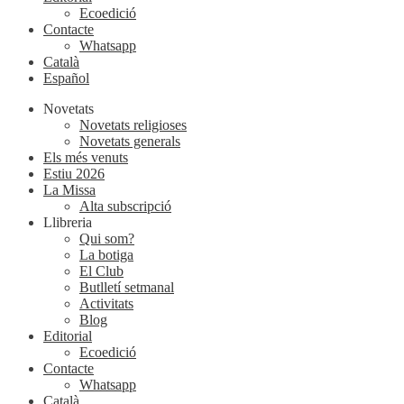
Ecoedició
Contacte
Whatsapp
Català
Español
Novetats
Novetats religioses
Novetats generals
Els més venuts
Estiu 2026
La Missa
Alta subscripció
Llibreria
Qui som?
La botiga
El Club
Butlletí setmanal
Activitats
Blog
Editorial
Ecoedició
Contacte
Whatsapp
Català