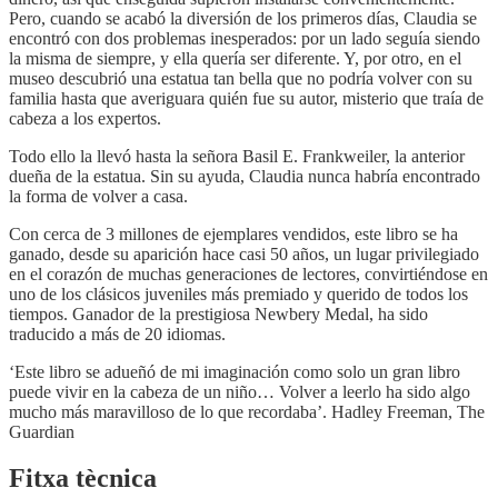
Pero, cuando se acabó la diversión de los primeros días, Claudia se
encontró con dos problemas inesperados: por un lado seguía siendo
la misma de siempre, y ella quería ser diferente. Y, por otro, en el
museo descubrió una estatua tan bella que no podría volver con su
familia hasta que averiguara quién fue su autor, misterio que traía de
cabeza a los expertos.
Todo ello la llevó hasta la señora Basil E. Frankweiler, la anterior
dueña de la estatua. Sin su ayuda, Claudia nunca habría encontrado
la forma de volver a casa.
Con cerca de 3 millones de ejemplares vendidos, este libro se ha
ganado, desde su aparición hace casi 50 años, un lugar privilegiado
en el corazón de muchas generaciones de lectores, convirtiéndose en
uno de los clásicos juveniles más premiado y querido de todos los
tiempos. Ganador de la prestigiosa Newbery Medal, ha sido
traducido a más de 20 idiomas.
‘Este libro se adueñó de mi imaginación como solo un gran libro
puede vivir en la cabeza de un niño… Volver a leerlo ha sido algo
mucho más maravilloso de lo que recordaba’. Hadley Freeman, The
Guardian
Fitxa tècnica