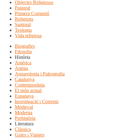
Objectes Religiosos
Pastoral
Primera Comunió
Religions
Santoral
Teologia
Vida religiosa
Biografies
Filosofia
Història
Amèrica
Antiga
Arqueologia i Paleografia
Catalunya
Contemporània
El món actual
Espanaya
Investigació i Corrents
Medieval
Moderna
Prehistòria
Literatura
Clàssica
Guies i Viatges