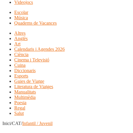
Videojocs
Escolar
Música
Quaderns de Vacances
Altres
Anglès
Art
Calendaris i Agendes 2026
Ciència
Cinema i Televisió
Cuina
Diccionaris
Esports
Guies de Viatge
Literatura de Viatges
Manualitats
Multimèdia
Poesia
Regal
Salut
Inici/CAT/
Infantil / Juvenil