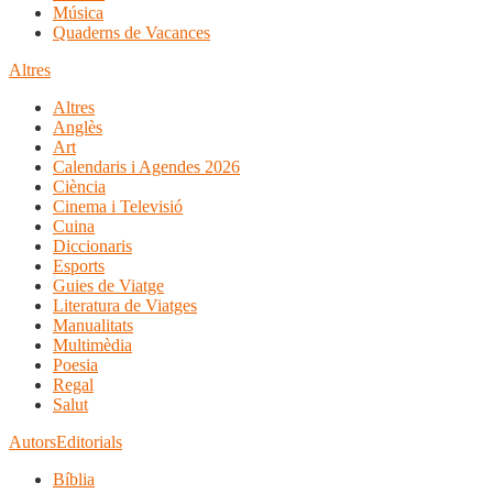
Música
Quaderns de Vacances
Altres
Altres
Anglès
Art
Calendaris i Agendes 2026
Ciència
Cinema i Televisió
Cuina
Diccionaris
Esports
Guies de Viatge
Literatura de Viatges
Manualitats
Multimèdia
Poesia
Regal
Salut
Autors
Editorials
Bíblia