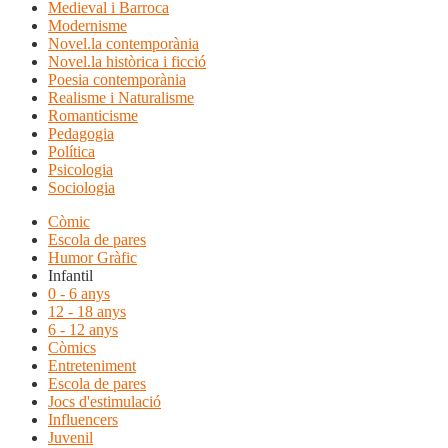
Medieval i Barroca
Modernisme
Novel.la contemporània
Novel.la històrica i ficció
Poesia contemporània
Realisme i Naturalisme
Romanticisme
Pedagogia
Política
Psicologia
Sociologia
Còmic
Escola de pares
Humor Gràfic
Infantil
0 - 6 anys
12 - 18 anys
6 - 12 anys
Còmics
Entreteniment
Escola de pares
Jocs d'estimulació
Influencers
Juvenil