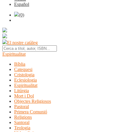
Español
(0)
El nostre catàleg
Espiritualitat
Bíblia
Catequesi
Cristologia
Eclesiologia
Espiritualitat
Litúrgia
Mort i Dol
Objectes Religiosos
Pastoral
Primera Comunió
Religions
Santoral
Teologia