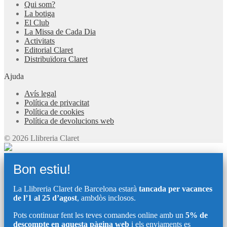
Qui som?
La botiga
El Club
La Missa de Cada Dia
Activitats
Editorial Claret
Distribuïdora Claret
Ajuda
Avís legal
Política de privacitat
Política de cookies
Política de devolucions web
© 2026 Llibreria Claret
Bon estiu!
La Llibreria Claret de Barcelona estarà
tancada per vacances
de l’1 al 25 d’agost
, ambdòs inclosos.
Pots continuar fent les teves comandes online amb un
5% de
descompte en aquesta pàgina web
i els enviaments es