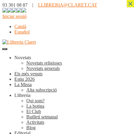
×
93 301 08 87 |
LLIBRERIA@CLARET.CAT
Iniciar sessió
Català
Español
Novetats
Novetats religioses
Novetats generals
Els més venuts
Estiu 2026
La Missa
Alta subscripció
Llibreria
Qui som?
La botiga
El Club
Butlletí setmanal
Activitats
Blog
Editorial