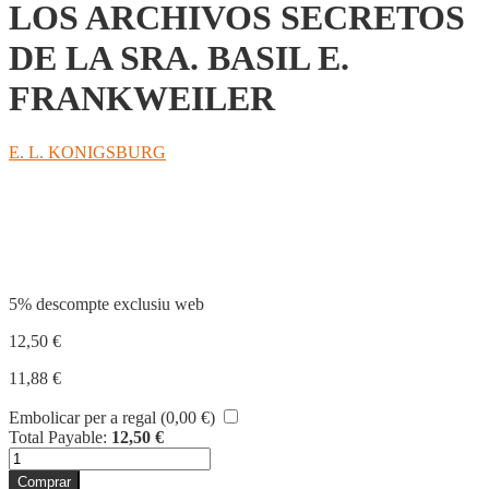
LOS ARCHIVOS SECRETOS
DE LA SRA. BASIL E.
FRANKWEILER
E. L. KONIGSBURG
Compartir
5% descompte exclusiu web
12,50
€
11,88
€
Embolicar per a regal (
0,00
€
)
Total Payable:
12,50
€
quantitat
de
Comprar