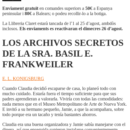
LOS
ARCHIVOS
Enviament gratuït
en comandes superiors a
50€
a Espanya
SECRETOS
peninsular i
80€
a Balears; o podeu recollir-lo a la botiga.
DE
LA
La Llibreria Claret estarà tancada de l’1 al 25 d’agost, ambdòs
SRA.
inclosos.
Els enviaments es reactivaran el dimecres 26 d’agost.
BASIL
E.
LOS ARCHIVOS SECRETOS
FRANKWEILER
DE LA SRA. BASIL E.
FRANKWEILER
E. L. KONIGSBURG
Cuando Claudia decidió escaparse de casa, lo planeó todo con
mucho cuidado. Estaría fuera el tiempo suficiente para que sus
padres aprendieran a valorarla. Viviría con todas las comodidades:
nada menos que en el Museo Metropolitano de Arte de Nueva York.
E invitó a su hermano pequeño, Jamie, a que la acompañara, sobre
todo porque era un tacaño y tenía bastantes ahorros.
Claudia era una buena organizadora y Jamie sabía manejarse con el
dinero, así que enseguida supieron instalarse convenientemente.