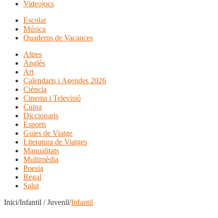
Videojocs
Escolar
Música
Quaderns de Vacances
Altres
Anglès
Art
Calendaris i Agendes 2026
Ciència
Cinema i Televisió
Cuina
Diccionaris
Esports
Guies de Viatge
Literatura de Viatges
Manualitats
Multimèdia
Poesia
Regal
Salut
Inici/Infantil / Juvenil/
Infantil