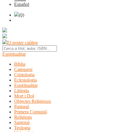
Español
(0)
El nostre catàleg
Espiritualitat
Bíblia
Catequesi
Cristologia
Eclesiologia
Espiritualitat
Litúrgia
Mort i Dol
Objectes Religiosos
Pastoral
Primera Comunió
Religions
Santoral
Teologia