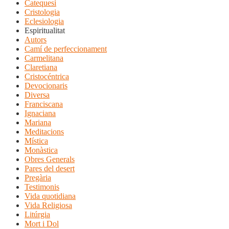
Catequesi
Cristologia
Eclesiologia
Espiritualitat
Autors
Camí de perfeccionament
Carmelitana
Claretiana
Cristocéntrica
Devocionaris
Diversa
Franciscana
Ignaciana
Mariana
Meditacions
Mística
Monàstica
Obres Generals
Pares del desert
Pregària
Testimonis
Vida quotidiana
Vida Religiosa
Litúrgia
Mort i Dol