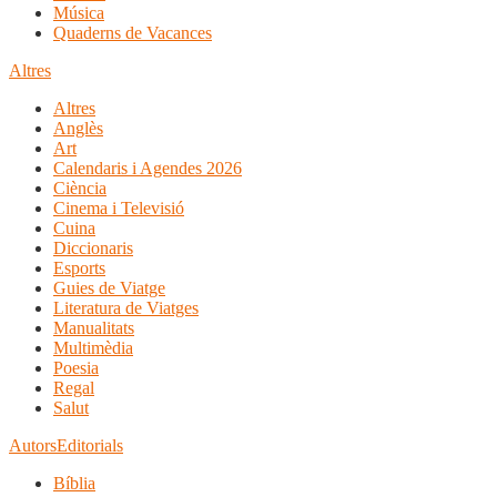
Música
Quaderns de Vacances
Altres
Altres
Anglès
Art
Calendaris i Agendes 2026
Ciència
Cinema i Televisió
Cuina
Diccionaris
Esports
Guies de Viatge
Literatura de Viatges
Manualitats
Multimèdia
Poesia
Regal
Salut
Autors
Editorials
Bíblia