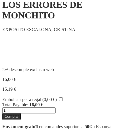
LOS ERRORES DE
MONCHITO
EXPÓSITO ESCALONA, CRISTINA
Compartir
5% descompte exclusiu web
16,00
€
15,19
€
Embolicar per a regal (
0,00
€
)
Total Payable:
16,00
€
quantitat
de
Comprar
LOS
ERRORES
Enviament gratuït
en comandes superiors a
50€
a Espanya