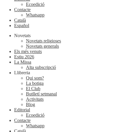
Ecoedició
Contacte
Whatsapp
Català
Español
Novetats
Novetats religioses
Novetats generals
Els més venuts
Estiu 2026
La Missa
Alta subscripció
Llibreria
Qui som?
La botiga
El Club
Butlletí setmanal
Activitats
Blog
Editorial
Ecoedició
Contacte
Whatsapp
Català