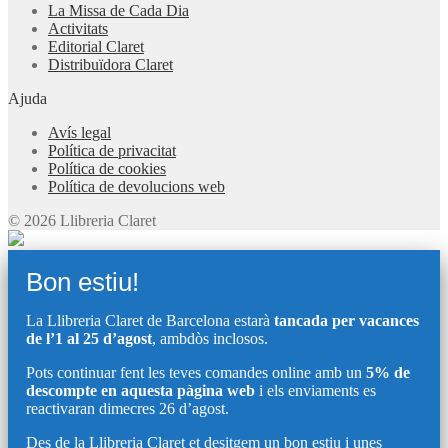
La Missa de Cada Dia
Activitats
Editorial Claret
Distribuïdora Claret
Ajuda
Avís legal
Política de privacitat
Política de cookies
Política de devolucions web
© 2026 Llibreria Claret
Bon estiu!
La Llibreria Claret de Barcelona estarà
tancada per vacances
de l’1 al 25 d’agost
, ambdòs inclosos.
Pots continuar fent les teves comandes online amb un
5% de
descompte en aquesta pàgina web
i els enviaments es
reactivaran dimecres 26 d’agost.
Des de la Llibreria Claret et desitgem un bon estiu i unes