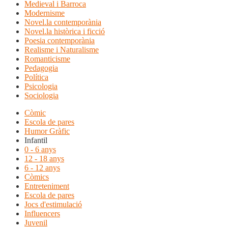
Medieval i Barroca
Modernisme
Novel.la contemporània
Novel.la històrica i ficció
Poesia contemporània
Realisme i Naturalisme
Romanticisme
Pedagogia
Política
Psicologia
Sociologia
Còmic
Escola de pares
Humor Gràfic
Infantil
0 - 6 anys
12 - 18 anys
6 - 12 anys
Còmics
Entreteniment
Escola de pares
Jocs d'estimulació
Influencers
Juvenil