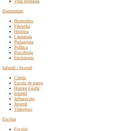
Vida religiosa
Humanitats
Biografies
Filosofia
Història
Literatura
Pedagogia
Política
Psicologia
Sociologia
Infantil / Juvenil
Còmic
Escola de pares
Humor Gràfic
Infantil
Influencers
Juvenil
Videojocs
Escolar
Escolar