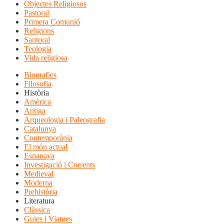
Objectes Religiosos
Pastoral
Primera Comunió
Religions
Santoral
Teologia
Vida religiosa
Biografies
Filosofia
Història
Amèrica
Antiga
Arqueologia i Paleografia
Catalunya
Contemporània
El món actual
Espanaya
Investigació i Corrents
Medieval
Moderna
Prehistòria
Literatura
Clàssica
Guies i Viatges