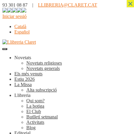
×
93 301 08 87 |
LLIBRERIA@CLARET.CAT
Iniciar sessió
Català
Español
Novetats
Novetats religioses
Novetats generals
Els més venuts
Estiu 2026
La Missa
Alta subscripció
Llibreria
Qui som?
La botiga
El Club
Butlletí setmanal
Activitats
Blog
Editorial