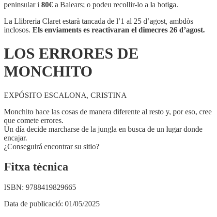
DE
peninsular i
80€
a Balears; o podeu recollir-lo a la botiga.
MONCHITO
La Llibreria Claret estarà tancada de l’1 al 25 d’agost, ambdòs
inclosos.
Els enviaments es reactivaran el dimecres 26 d’agost.
LOS ERRORES DE
MONCHITO
EXPÓSITO ESCALONA, CRISTINA
Monchito hace las cosas de manera diferente al resto y, por eso, cree
que comete errores.
Un día decide marcharse de la jungla en busca de un lugar donde
encajar.
¿Conseguirá encontrar su sitio?
Fitxa tècnica
ISBN:
9788419829665
Data de publicació:
01/05/2025