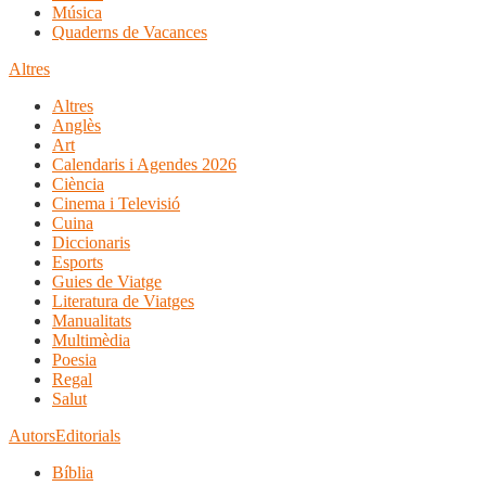
Música
Quaderns de Vacances
Altres
Altres
Anglès
Art
Calendaris i Agendes 2026
Ciència
Cinema i Televisió
Cuina
Diccionaris
Esports
Guies de Viatge
Literatura de Viatges
Manualitats
Multimèdia
Poesia
Regal
Salut
Autors
Editorials
Bíblia