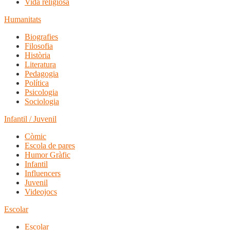
Vida religiosa
Humanitats
Biografies
Filosofia
Història
Literatura
Pedagogia
Política
Psicologia
Sociologia
Infantil / Juvenil
Còmic
Escola de pares
Humor Gràfic
Infantil
Influencers
Juvenil
Videojocs
Escolar
Escolar