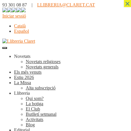
×
93 301 08 87 |
LLIBRERIA@CLARET.CAT
Iniciar sessió
Català
Español
Novetats
Novetats religioses
Novetats generals
Els més venuts
Estiu 2026
La Missa
Alta subscripció
Llibreria
Qui som?
La botiga
El Club
Butlletí setmanal
Activitats
Blog
Editorial