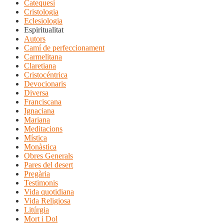
Catequesi
Cristologia
Eclesiologia
Espiritualitat
Autors
Camí de perfeccionament
Carmelitana
Claretiana
Cristocéntrica
Devocionaris
Diversa
Franciscana
Ignaciana
Mariana
Meditacions
Mística
Monàstica
Obres Generals
Pares del desert
Pregària
Testimonis
Vida quotidiana
Vida Religiosa
Litúrgia
Mort i Dol