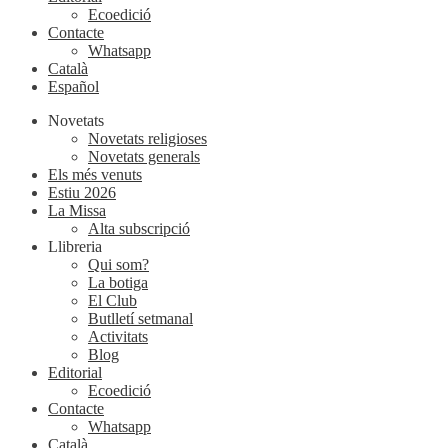
Ecoedició
Contacte
Whatsapp
Català
Español
Novetats
Novetats religioses
Novetats generals
Els més venuts
Estiu 2026
La Missa
Alta subscripció
Llibreria
Qui som?
La botiga
El Club
Butlletí setmanal
Activitats
Blog
Editorial
Ecoedició
Contacte
Whatsapp
Català