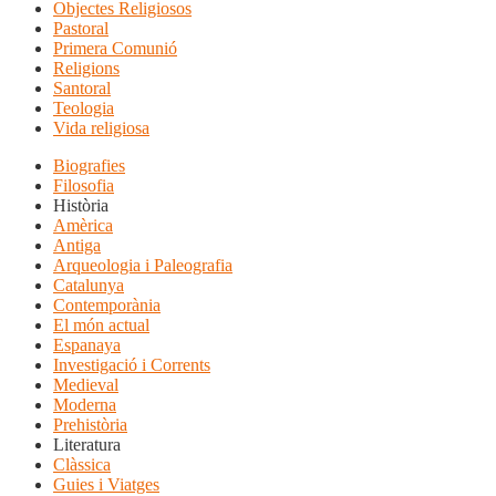
Objectes Religiosos
Pastoral
Primera Comunió
Religions
Santoral
Teologia
Vida religiosa
Biografies
Filosofia
Història
Amèrica
Antiga
Arqueologia i Paleografia
Catalunya
Contemporània
El món actual
Espanaya
Investigació i Corrents
Medieval
Moderna
Prehistòria
Literatura
Clàssica
Guies i Viatges