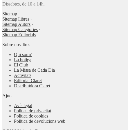
Dissabtes, de 10 a 14h.
Sitemap
·
Sitemap llibres
·
Sitemap Autors
·
Sitemap Categories
·
Sitemap Editorials
Sobre nosaltres
Qui som?
La botiga
El Club
La Missa de Cada Dia
Activitats
Editorial Claret
Distribuïdora Claret
Ajuda
Avís legal
Política de privacitat
Política de cookies
Política de devolucions web