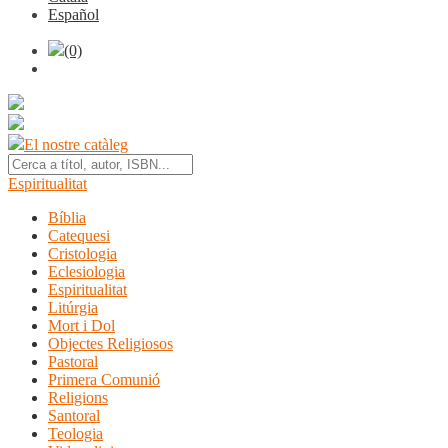
Español
(0)
El nostre catàleg
Espiritualitat
Bíblia
Catequesi
Cristologia
Eclesiologia
Espiritualitat
Litúrgia
Mort i Dol
Objectes Religiosos
Pastoral
Primera Comunió
Religions
Santoral
Teologia