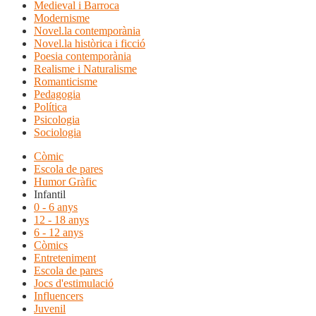
Medieval i Barroca
Modernisme
Novel.la contemporània
Novel.la històrica i ficció
Poesia contemporània
Realisme i Naturalisme
Romanticisme
Pedagogia
Política
Psicologia
Sociologia
Còmic
Escola de pares
Humor Gràfic
Infantil
0 - 6 anys
12 - 18 anys
6 - 12 anys
Còmics
Entreteniment
Escola de pares
Jocs d'estimulació
Influencers
Juvenil