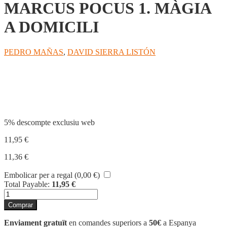
MARCUS POCUS 1. MÀGIA
A DOMICILI
PEDRO MAÑAS
,
DAVID SIERRA LISTÓN
Compartir
5% descompte exclusiu web
11,95
€
11,36
€
Embolicar per a regal (
0,00
€
)
Total Payable:
11,95
€
quantitat
de
Comprar
MARCUS
POCUS
Enviament gratuït
en comandes superiors a
50€
a Espanya