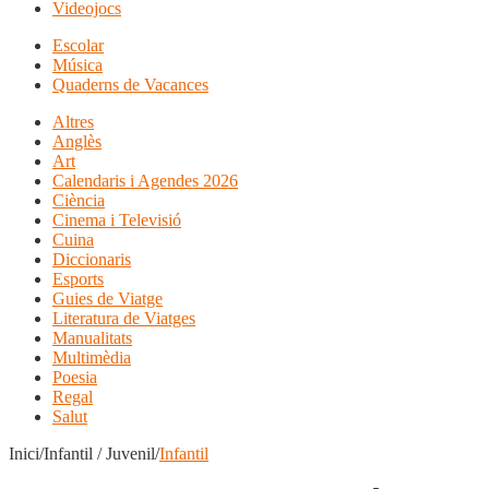
Videojocs
Escolar
Música
Quaderns de Vacances
Altres
Anglès
Art
Calendaris i Agendes 2026
Ciència
Cinema i Televisió
Cuina
Diccionaris
Esports
Guies de Viatge
Literatura de Viatges
Manualitats
Multimèdia
Poesia
Regal
Salut
Inici/Infantil / Juvenil/
Infantil