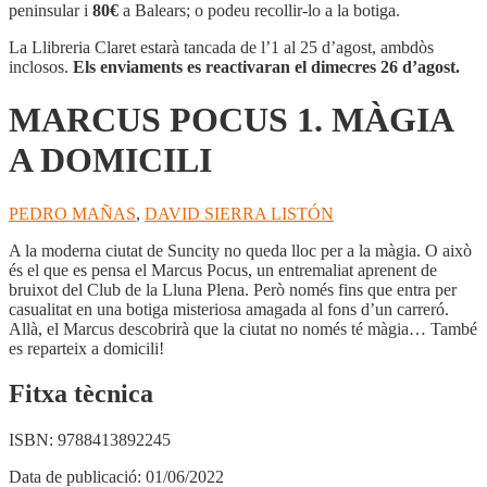
1.
peninsular i
80€
a Balears; o podeu recollir-lo a la botiga.
MÀGIA
A
La Llibreria Claret estarà tancada de l’1 al 25 d’agost, ambdòs
DOMICILI
inclosos.
Els enviaments es reactivaran el dimecres 26 d’agost.
MARCUS POCUS 1. MÀGIA
A DOMICILI
PEDRO MAÑAS
,
DAVID SIERRA LISTÓN
A la moderna ciutat de Suncity no queda lloc per a la màgia. O això
és el que es pensa el Marcus Pocus, un entremaliat aprenent de
bruixot del Club de la Lluna Plena. Però només fins que entra per
casualitat en una botiga misteriosa amagada al fons d’un carreró.
Allà, el Marcus descobrirà que la ciutat no només té màgia… També
es reparteix a domicili!
Fitxa tècnica
ISBN:
9788413892245
Data de publicació:
01/06/2022