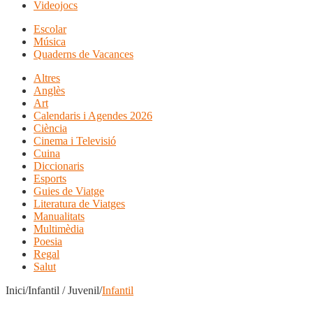
Videojocs
Escolar
Música
Quaderns de Vacances
Altres
Anglès
Art
Calendaris i Agendes 2026
Ciència
Cinema i Televisió
Cuina
Diccionaris
Esports
Guies de Viatge
Literatura de Viatges
Manualitats
Multimèdia
Poesia
Regal
Salut
Inici/Infantil / Juvenil/
Infantil