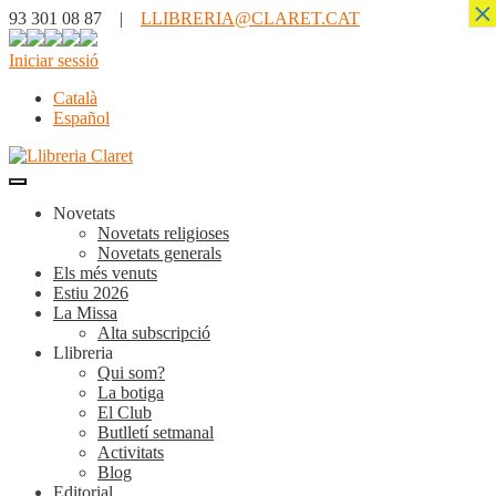
×
93 301 08 87 |
LLIBRERIA@CLARET.CAT
Iniciar sessió
Català
Español
Novetats
Novetats religioses
Novetats generals
Els més venuts
Estiu 2026
La Missa
Alta subscripció
Llibreria
Qui som?
La botiga
El Club
Butlletí setmanal
Activitats
Blog
Editorial