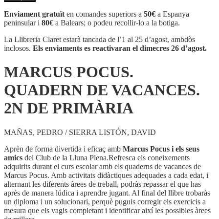
MARCUS
POCUS.
Enviament gratuït
en comandes superiors a
50€
a Espanya
QUADERN
peninsular i
80€
a Balears; o podeu recollir-lo a la botiga.
DE
VACANCES.
La Llibreria Claret estarà tancada de l’1 al 25 d’agost, ambdòs
2N
inclosos.
Els enviaments es reactivaran el dimecres 26 d’agost.
DE
PRIMÀRIA
MARCUS POCUS.
QUADERN DE VACANCES.
2N DE PRIMÀRIA
MAÑAS, PEDRO / SIERRA LISTÓN, DAVID
Aprèn de forma divertida i eficaç amb
Marcus Pocus i els seus
amics
del Club de la Lluna Plena.Refresca els coneixements
adquirits durant el curs escolar amb els quaderns de vacances de
Marcus Pocus. Amb activitats didàctiques adequades a cada edat, i
alternant les diferents àrees de treball, podràs repassar el que has
après de manera lúdica i aprendre jugant. Al final del llibre trobaràs
un diploma i un solucionari, perquè puguis corregir els exercicis a
mesura que els vagis completant i identificar així les possibles àrees