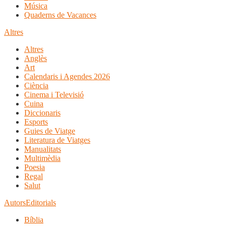
Música
Quaderns de Vacances
Altres
Altres
Anglès
Art
Calendaris i Agendes 2026
Ciència
Cinema i Televisió
Cuina
Diccionaris
Esports
Guies de Viatge
Literatura de Viatges
Manualitats
Multimèdia
Poesia
Regal
Salut
Autors
Editorials
Bíblia