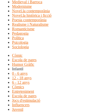
Medieval i Barroca
Modernisme
Novel.la contemporània
Novel.la històrica i ficció
Poesia contemporània
Realisme i Naturalisme
Romanticisme
Pedagogia
Política
Psicologia
Sociologia
Còmic
Escola de pares
Humor Gràfic
Infantil
0 - 6 anys
12 - 18 anys
6 - 12 anys
Còmics
Entreteniment
Escola de pares
Jocs d'estimulació
Influencers
Juvenil