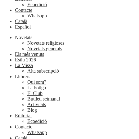
Ecoedició
Contacte
Whatsapp
Català
Español
Novetats
Novetats religioses
Novetats generals
Els més venuts
Estiu 2026
La Missa
Alta subscripció
Llibreria
Qui som?
La botiga
El Club
Butlletí setmanal
Activitats
Blog
Editorial
Ecoedició
Contacte
Whatsapp
Català