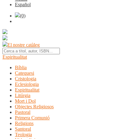
Español
(0)
El nostre catàleg
Espiritualitat
Bíblia
Catequesi
Cristologia
Eclesiologia
Espiritualitat
Litúrgia
Mort i Dol
Objectes Religiosos
Pastoral
Primera Comunió
Religions
Santoral
Teologia