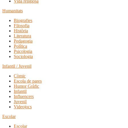
Vida religiosa
Humanitats
Biografies
Filosofia
Història
Literatura
Pedagogia
Política
Psicologia
Sociologia
Infantil / Juvenil
Còmic
Escola de pares
Humor Gràfic
Infantil
Influencers
Juvenil
Videojocs
Escolar
Escolar