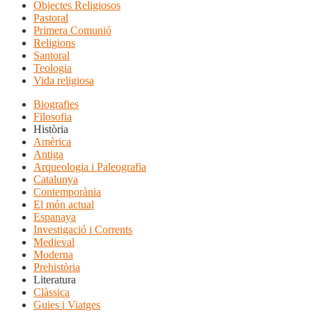
Objectes Religiosos
Pastoral
Primera Comunió
Religions
Santoral
Teologia
Vida religiosa
Biografies
Filosofia
Història
Amèrica
Antiga
Arqueologia i Paleografia
Catalunya
Contemporània
El món actual
Espanaya
Investigació i Corrents
Medieval
Moderna
Prehistòria
Literatura
Clàssica
Guies i Viatges