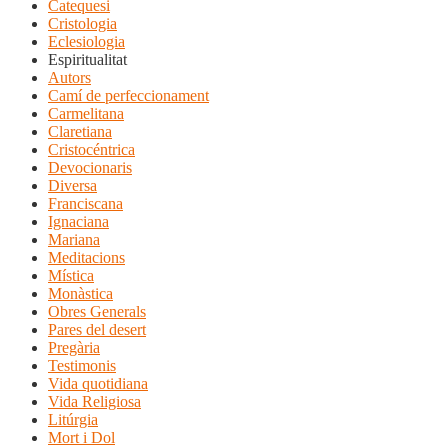
Catequesi
Cristologia
Eclesiologia
Espiritualitat
Autors
Camí de perfeccionament
Carmelitana
Claretiana
Cristocéntrica
Devocionaris
Diversa
Franciscana
Ignaciana
Mariana
Meditacions
Mística
Monàstica
Obres Generals
Pares del desert
Pregària
Testimonis
Vida quotidiana
Vida Religiosa
Litúrgia
Mort i Dol