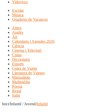
Videojocs
Escolar
Música
Quaderns de Vacances
Altres
Anglès
Art
Calendaris i Agendes 2026
Ciència
Cinema i Televisió
Cuina
Diccionaris
Esports
Guies de Viatge
Literatura de Viatges
Manualitats
Multimèdia
Poesia
Regal
Salut
Inici/Infantil / Juvenil/
Infantil