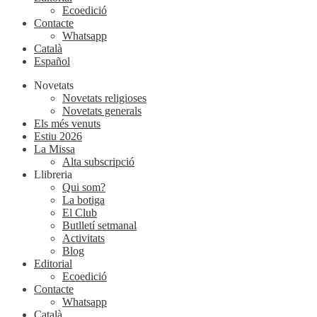
Ecoedició
Contacte
Whatsapp
Català
Español
Novetats
Novetats religioses
Novetats generals
Els més venuts
Estiu 2026
La Missa
Alta subscripció
Llibreria
Qui som?
La botiga
El Club
Butlletí setmanal
Activitats
Blog
Editorial
Ecoedició
Contacte
Whatsapp
Català