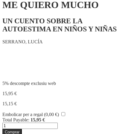
ME QUIERO MUCHO
UN CUENTO SOBRE LA
AUTOESTIMA EN NIÑOS Y NIÑAS
SERRANO, LUCÍA
Compartir
5% descompte exclusiu web
15,95
€
15,15
€
Embolicar per a regal (
0,00
€
)
Total Payable:
15,95
€
quantitat
de
Comprar