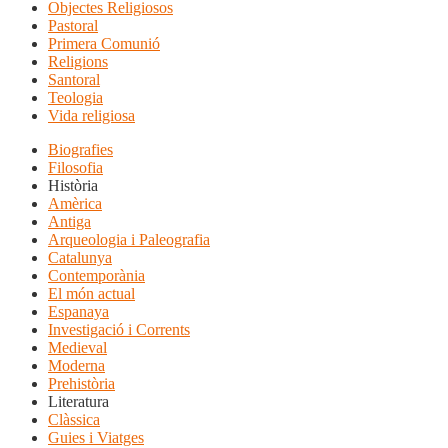
Objectes Religiosos
Pastoral
Primera Comunió
Religions
Santoral
Teologia
Vida religiosa
Biografies
Filosofia
Història
Amèrica
Antiga
Arqueologia i Paleografia
Catalunya
Contemporània
El món actual
Espanaya
Investigació i Corrents
Medieval
Moderna
Prehistòria
Literatura
Clàssica
Guies i Viatges