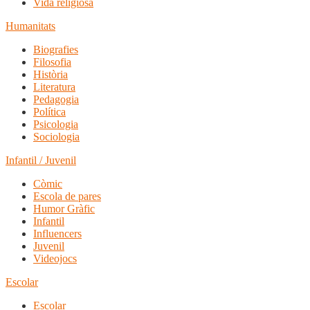
Vida religiosa
Humanitats
Biografies
Filosofia
Història
Literatura
Pedagogia
Política
Psicologia
Sociologia
Infantil / Juvenil
Còmic
Escola de pares
Humor Gràfic
Infantil
Influencers
Juvenil
Videojocs
Escolar
Escolar