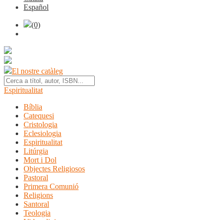
Español
(0)
El nostre catàleg
Espiritualitat
Bíblia
Catequesi
Cristologia
Eclesiologia
Espiritualitat
Litúrgia
Mort i Dol
Objectes Religiosos
Pastoral
Primera Comunió
Religions
Santoral
Teologia