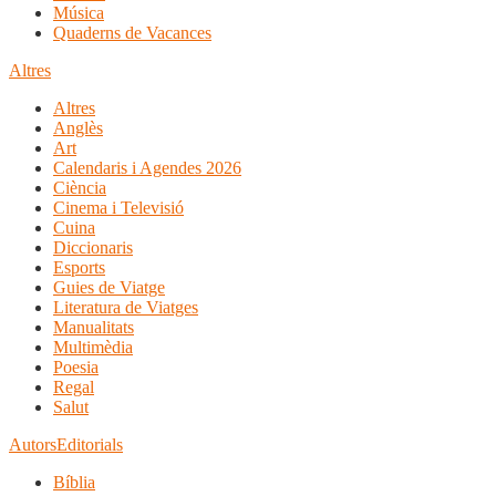
Música
Quaderns de Vacances
Altres
Altres
Anglès
Art
Calendaris i Agendes 2026
Ciència
Cinema i Televisió
Cuina
Diccionaris
Esports
Guies de Viatge
Literatura de Viatges
Manualitats
Multimèdia
Poesia
Regal
Salut
Autors
Editorials
Bíblia