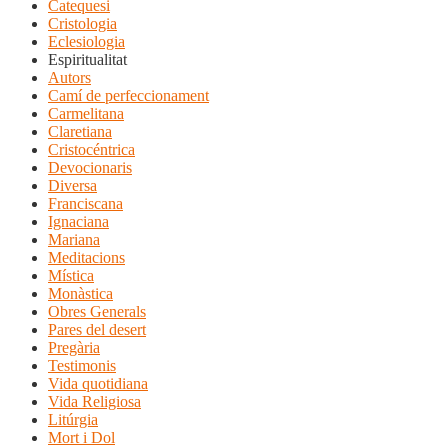
Catequesi
Cristologia
Eclesiologia
Espiritualitat
Autors
Camí de perfeccionament
Carmelitana
Claretiana
Cristocéntrica
Devocionaris
Diversa
Franciscana
Ignaciana
Mariana
Meditacions
Mística
Monàstica
Obres Generals
Pares del desert
Pregària
Testimonis
Vida quotidiana
Vida Religiosa
Litúrgia
Mort i Dol