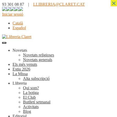
×
93 301 08 87 |
LLIBRERIA@CLARET.CAT
Iniciar sessió
Català
Español
Novetats
Novetats religioses
Novetats generals
Els més venuts
Estiu 2026
La Missa
Alta subscripció
Llibreria
Qui som?
La botiga
El Club
Butlletí setmanal
Activitats
Blog
Editorial