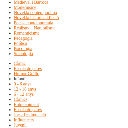
Medieval i Barroca
Modernisme
Novel.la contemporània
Novel.la històrica i ficció
Poesia contemporània
Realisme i Naturalisme
Romanticisme
Pedagogia
Política
Psicologia
Sociologia
Còmic
Escola de pares
Humor Gràfic
Infantil
0 - 6 anys
12 - 18 anys
6 - 12 anys
Còmics
Entreteniment
Escola de pares
Jocs d'estimulació
Influencers
Juvenil