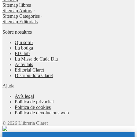
Sitemap llibres
·
Sitemap Autors
·
Sitemap Categories
·
Sitemap Editorials
Sobre nosaltres
Qui som?
La botiga
El Club
La Missa de Cada Dia
Activitats
Editorial Claret
Distribuïdora Claret
Ajuda
Avís legal
Política de privacitat
Política de cookies
Política de devolucions web
© 2026 Llibreria Claret