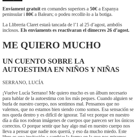
ME
QUIERO
Enviament gratuït
en comandes superiors a
50€
a Espanya
MUCHO
peninsular i
80€
a Balears; o podeu recollir-lo a la botiga.
La Llibreria Claret estarà tancada de l’1 al 25 d’agost, ambdòs
inclosos.
Els enviaments es reactivaran el dimecres 26 d’agost.
ME QUIERO MUCHO
UN CUENTO SOBRE LA
AUTOESTIMA EN NIÑOS Y NIÑAS
SERRANO, LUCÍA
¡Vuelve Lucía Serrano! Me quiero mucho es un álbum necesario
para hablar de la autoestima con los más peques. Cuando alguien se
burla de nuestro cuerpo, nos sentimos mal. Pensamos que no
valemos, que no estamos bien siendo como somos. Esa sensación se
nos queda dentro y es difícil de ignorar. Tal vez porque en nuestro
día a día nos rodean imágenes de cuerpos que parecen ser los únicos
correctos. O porque sentir que hay algo mal en nuestro cuerpo nos
lleva a pensar que nadie nos querrá, y eso da mucho miedo. Este
libro es una invitación a cambiar la forma en la que nos miramos.