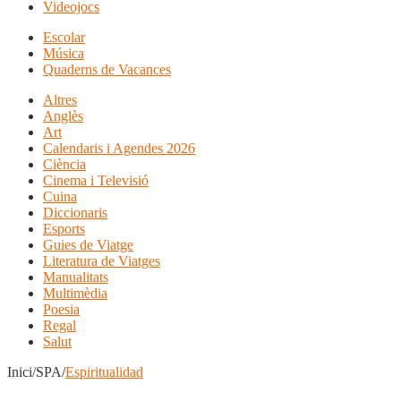
Videojocs
Escolar
Música
Quaderns de Vacances
Altres
Anglès
Art
Calendaris i Agendes 2026
Ciència
Cinema i Televisió
Cuina
Diccionaris
Esports
Guies de Viatge
Literatura de Viatges
Manualitats
Multimèdia
Poesia
Regal
Salut
Inici/SPA/
Espiritualidad