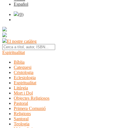
Español
(0)
El nostre catàleg
Espiritualitat
Bíblia
Catequesi
Cristologia
Eclesiologia
Espiritualitat
Litúrgia
Mort i Dol
Objectes Religiosos
Pastoral
Primera Comunió
Religions
Santoral
Teologia