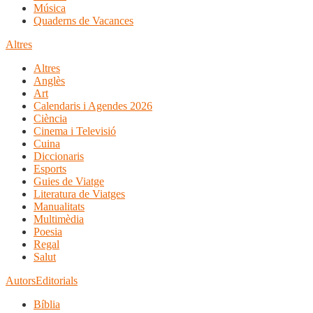
Música
Quaderns de Vacances
Altres
Altres
Anglès
Art
Calendaris i Agendes 2026
Ciència
Cinema i Televisió
Cuina
Diccionaris
Esports
Guies de Viatge
Literatura de Viatges
Manualitats
Multimèdia
Poesia
Regal
Salut
Autors
Editorials
Bíblia