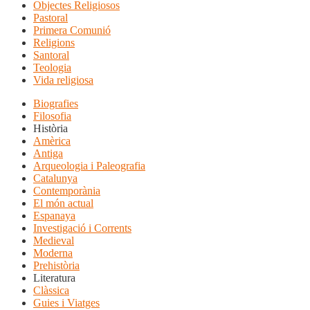
Objectes Religiosos
Pastoral
Primera Comunió
Religions
Santoral
Teologia
Vida religiosa
Biografies
Filosofia
Història
Amèrica
Antiga
Arqueologia i Paleografia
Catalunya
Contemporània
El món actual
Espanaya
Investigació i Corrents
Medieval
Moderna
Prehistòria
Literatura
Clàssica
Guies i Viatges