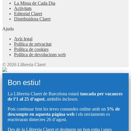
La Missa de Cada Dia
Activitats
Editorial Claret
Distribuïdora Claret
Ajuda
Avís legal
Política de privacitat
Política de cookies
Política de devolucions web
© 2026 Llibreria Claret
Bon estiu!
La Llibreria Claret de Barcelona estarà
tancada per vacances
de l’1 al 25 d’agost
, ambdòs inclosos.
Pots continuar fent les teves comandes online amb un
5% de
descompte en aquesta pàgina web
i els enviaments es
reactivaran dimecres 26 d’agost.
Des de la Llibreria Claret et desitgem un bon estiu i unes