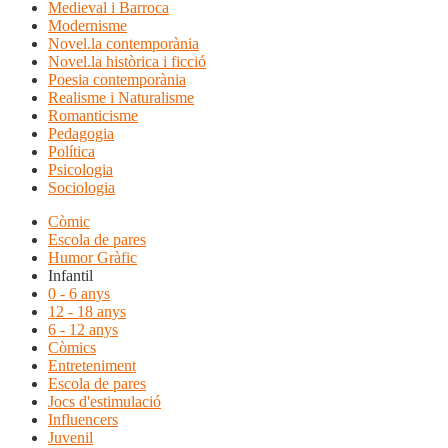
Medieval i Barroca
Modernisme
Novel.la contemporània
Novel.la històrica i ficció
Poesia contemporània
Realisme i Naturalisme
Romanticisme
Pedagogia
Política
Psicologia
Sociologia
Còmic
Escola de pares
Humor Gràfic
Infantil
0 - 6 anys
12 - 18 anys
6 - 12 anys
Còmics
Entreteniment
Escola de pares
Jocs d'estimulació
Influencers
Juvenil