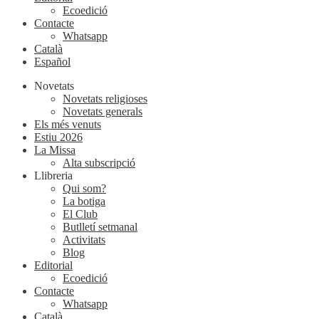
Ecoedició
Contacte
Whatsapp
Català
Español
Novetats
Novetats religioses
Novetats generals
Els més venuts
Estiu 2026
La Missa
Alta subscripció
Llibreria
Qui som?
La botiga
El Club
Butlletí setmanal
Activitats
Blog
Editorial
Ecoedició
Contacte
Whatsapp
Català