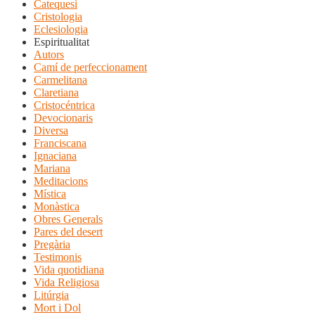
Catequesi
Cristologia
Eclesiologia
Espiritualitat
Autors
Camí de perfeccionament
Carmelitana
Claretiana
Cristocéntrica
Devocionaris
Diversa
Franciscana
Ignaciana
Mariana
Meditacions
Mística
Monàstica
Obres Generals
Pares del desert
Pregària
Testimonis
Vida quotidiana
Vida Religiosa
Litúrgia
Mort i Dol