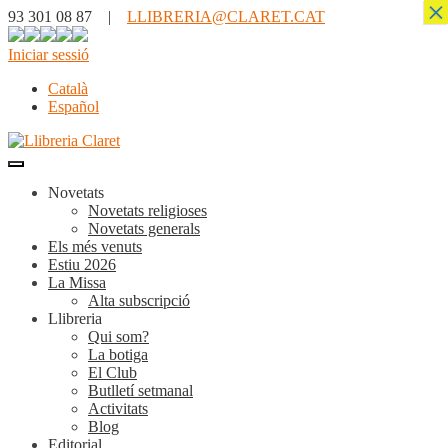
×
93 301 08 87 |
LLIBRERIA@CLARET.CAT
Iniciar sessió
Català
Español
Novetats
Novetats religioses
Novetats generals
Els més venuts
Estiu 2026
La Missa
Alta subscripció
Llibreria
Qui som?
La botiga
El Club
Butlletí setmanal
Activitats
Blog
Editorial