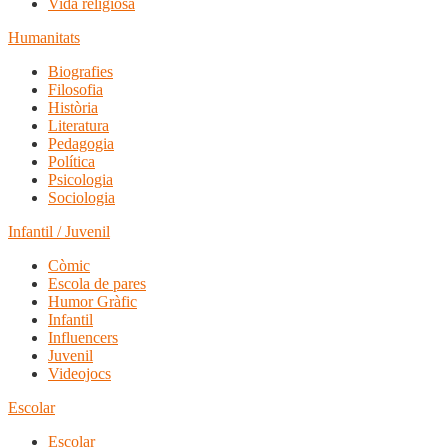
Vida religiosa
Humanitats
Biografies
Filosofia
Història
Literatura
Pedagogia
Política
Psicologia
Sociologia
Infantil / Juvenil
Còmic
Escola de pares
Humor Gràfic
Infantil
Influencers
Juvenil
Videojocs
Escolar
Escolar