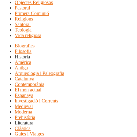
Objectes Religiosos
Pastoral
Primera Comunió
Religions
Santoral
Teologia
Vida religiosa
Biografies
Filosofia
Història
Amèrica
Antiga
Arqueologia i Paleografia
Catalunya
Contemporània
El món actual
Espanaya
Investigació i Corrents
Medieval
Moderna
Prehistòria
Literatura
Clàssica
Guies i Viatges