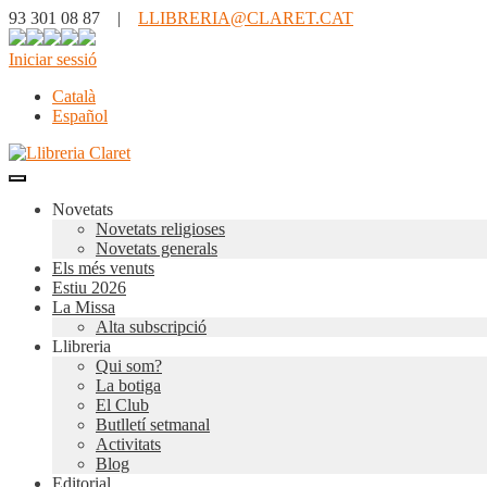
93 301 08 87 |
LLIBRERIA@CLARET.CAT
Iniciar sessió
Català
Español
Novetats
Novetats religioses
Novetats generals
Els més venuts
Estiu 2026
La Missa
Alta subscripció
Llibreria
Qui som?
La botiga
El Club
Butlletí setmanal
Activitats
Blog
Editorial