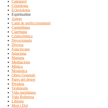
Catequesi
Cristologia
Eclesiologia
Espiritualitat
Autors
Camí de perfeccionament
Carmelitana
Claretiana
Cristocéntrica
Devocionaris
Diversa
Franciscana
Ignaciana
Mariana
Meditacions
Mística
Monàstica
Obres Generals
Pares del desert
Pregària
Testimonis
Vida quotidiana
Vida Religiosa
Litúrgia
Mort i Dol