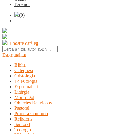
Español
(0)
El nostre catàleg
Espiritualitat
Bíblia
Catequesi
Cristologia
Eclesiologia
Espiritualitat
Litúrgia
Mort i Dol
Objectes Religiosos
Pastoral
Primera Comunió
Religions
Santoral
Teologia