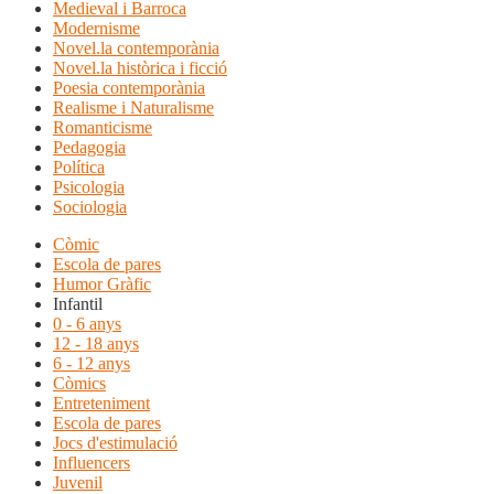
Medieval i Barroca
Modernisme
Novel.la contemporània
Novel.la històrica i ficció
Poesia contemporània
Realisme i Naturalisme
Romanticisme
Pedagogia
Política
Psicologia
Sociologia
Còmic
Escola de pares
Humor Gràfic
Infantil
0 - 6 anys
12 - 18 anys
6 - 12 anys
Còmics
Entreteniment
Escola de pares
Jocs d'estimulació
Influencers
Juvenil