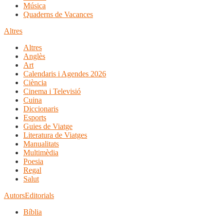
Música
Quaderns de Vacances
Altres
Altres
Anglès
Art
Calendaris i Agendes 2026
Ciència
Cinema i Televisió
Cuina
Diccionaris
Esports
Guies de Viatge
Literatura de Viatges
Manualitats
Multimèdia
Poesia
Regal
Salut
Autors
Editorials
Bíblia