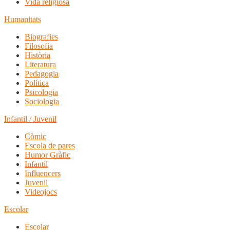
Vida religiosa
Humanitats
Biografies
Filosofia
Història
Literatura
Pedagogia
Política
Psicologia
Sociologia
Infantil / Juvenil
Còmic
Escola de pares
Humor Gràfic
Infantil
Influencers
Juvenil
Videojocs
Escolar
Escolar