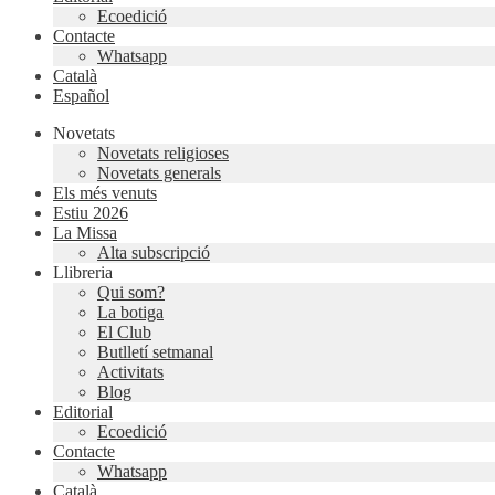
Ecoedició
Contacte
Whatsapp
Català
Español
Novetats
Novetats religioses
Novetats generals
Els més venuts
Estiu 2026
La Missa
Alta subscripció
Llibreria
Qui som?
La botiga
El Club
Butlletí setmanal
Activitats
Blog
Editorial
Ecoedició
Contacte
Whatsapp
Català