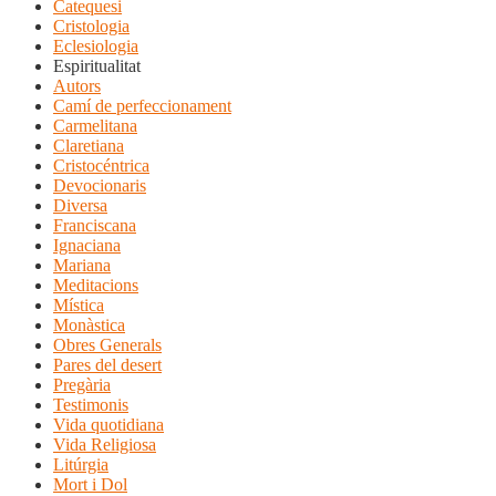
Catequesi
Cristologia
Eclesiologia
Espiritualitat
Autors
Camí de perfeccionament
Carmelitana
Claretiana
Cristocéntrica
Devocionaris
Diversa
Franciscana
Ignaciana
Mariana
Meditacions
Mística
Monàstica
Obres Generals
Pares del desert
Pregària
Testimonis
Vida quotidiana
Vida Religiosa
Litúrgia
Mort i Dol