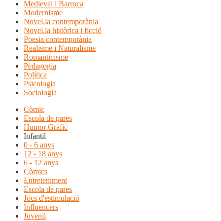
Medieval i Barroca
Modernisme
Novel.la contemporània
Novel.la històrica i ficció
Poesia contemporània
Realisme i Naturalisme
Romanticisme
Pedagogia
Política
Psicologia
Sociologia
Còmic
Escola de pares
Humor Gràfic
Infantil
0 - 6 anys
12 - 18 anys
6 - 12 anys
Còmics
Entreteniment
Escola de pares
Jocs d'estimulació
Influencers
Juvenil