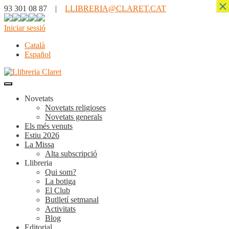
×
93 301 08 87 |
LLIBRERIA@CLARET.CAT
Iniciar sessió
Català
Español
Novetats
Novetats religioses
Novetats generals
Els més venuts
Estiu 2026
La Missa
Alta subscripció
Llibreria
Qui som?
La botiga
El Club
Butlletí setmanal
Activitats
Blog
Editorial