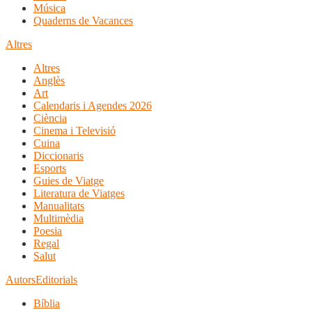
Música
Quaderns de Vacances
Altres
Altres
Anglès
Art
Calendaris i Agendes 2026
Ciència
Cinema i Televisió
Cuina
Diccionaris
Esports
Guies de Viatge
Literatura de Viatges
Manualitats
Multimèdia
Poesia
Regal
Salut
Autors
Editorials
Bíblia