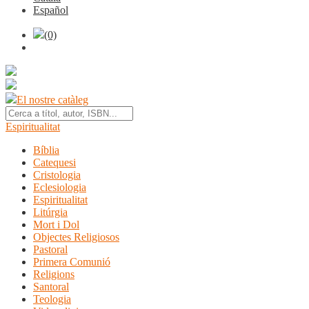
Español
(0)
El nostre catàleg
Espiritualitat
Bíblia
Catequesi
Cristologia
Eclesiologia
Espiritualitat
Litúrgia
Mort i Dol
Objectes Religiosos
Pastoral
Primera Comunió
Religions
Santoral
Teologia