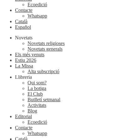
Ecoedició
Contacte
Whatsapp
Català
Español
Novetats
Novetats religioses
Novetats generals
Els més venuts
Estiu 2026
La Missa
Alta subscripció
Llibreria
Qui som?
La botiga
El Club
Butlletí setmanal
Activitats
Blog
Editorial
Ecoedició
Contacte
Whatsapp
Català