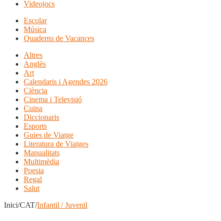
Videojocs
Escolar
Música
Quaderns de Vacances
Altres
Anglès
Art
Calendaris i Agendes 2026
Ciència
Cinema i Televisió
Cuina
Diccionaris
Esports
Guies de Viatge
Literatura de Viatges
Manualitats
Multimèdia
Poesia
Regal
Salut
Inici/CAT/
Infantil / Juvenil