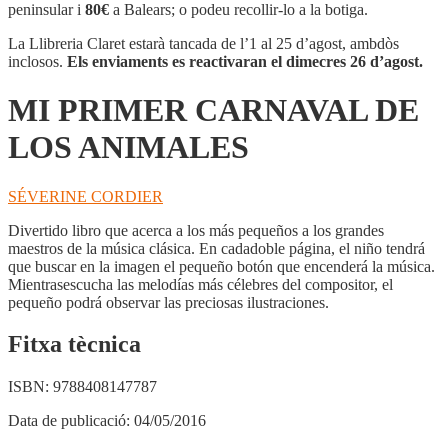
CARNAVAL
peninsular i
80€
a Balears; o podeu recollir-lo a la botiga.
DE
LOS
La Llibreria Claret estarà tancada de l’1 al 25 d’agost, ambdòs
ANIMALES
inclosos.
Els enviaments es reactivaran el dimecres 26 d’agost.
MI PRIMER CARNAVAL DE
LOS ANIMALES
SÉVERINE CORDIER
Divertido libro que acerca a los más pequeños a los grandes
maestros de la música clásica. En cadadoble página, el niño tendrá
que buscar en la imagen el pequeño botón que encenderá la música.
Mientrasescucha las melodías más célebres del compositor, el
pequeño podrá observar las preciosas ilustraciones.
Fitxa tècnica
ISBN:
9788408147787
Data de publicació:
04/05/2016