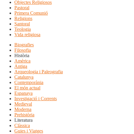
Objectes Religiosos
Pastoral
Primera Comunió
Religions
Santoral
Teologia
Vida religiosa
Biografies
Filosofia
Història
Amèrica
Antiga
Arqueologia i Paleografia
Catalunya
Contemporània
El món actual
Espanaya
Investigació i Corrents
Medieval
Moderna
Prehistòria
Literatura
Clàssica
Guies i Viatges