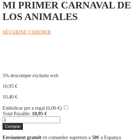
MI PRIMER CARNAVAL DE
LOS ANIMALES
SÉVERINE CORDIER
Compartir
5% descompte exclusiu web
10,95
€
10,40
€
Embolicar per a regal (
0,00
€
)
Total Payable:
10,95
€
quantitat
de
Comprar
MI
PRIMER
Enviament gratuït
en comandes superiors a
50€
a Espanya