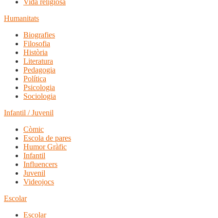
Vida religiosa
Humanitats
Biografies
Filosofia
Història
Literatura
Pedagogia
Política
Psicologia
Sociologia
Infantil / Juvenil
Còmic
Escola de pares
Humor Gràfic
Infantil
Influencers
Juvenil
Videojocs
Escolar
Escolar