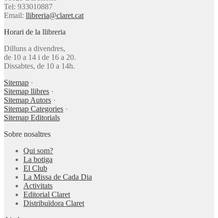
Tel: 933010887
Email:
llibreria@claret.cat
Horari de la llibreria
Dilluns a divendres,
de 10 a 14 i de 16 a 20.
Dissabtes, de 10 a 14h.
Sitemap
·
Sitemap llibres
·
Sitemap Autors
·
Sitemap Categories
·
Sitemap Editorials
Sobre nosaltres
Qui som?
La botiga
El Club
La Missa de Cada Dia
Activitats
Editorial Claret
Distribuïdora Claret