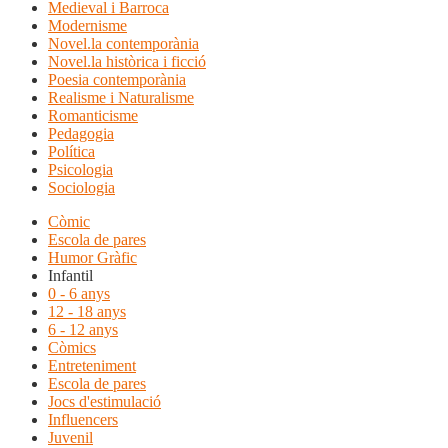
Medieval i Barroca
Modernisme
Novel.la contemporània
Novel.la històrica i ficció
Poesia contemporània
Realisme i Naturalisme
Romanticisme
Pedagogia
Política
Psicologia
Sociologia
Còmic
Escola de pares
Humor Gràfic
Infantil
0 - 6 anys
12 - 18 anys
6 - 12 anys
Còmics
Entreteniment
Escola de pares
Jocs d'estimulació
Influencers
Juvenil