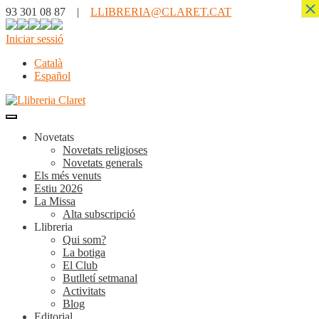
×
93 301 08 87 |
LLIBRERIA@CLARET.CAT
Iniciar sessió
Català
Español
Novetats
Novetats religioses
Novetats generals
Els més venuts
Estiu 2026
La Missa
Alta subscripció
Llibreria
Qui som?
La botiga
El Club
Butlletí setmanal
Activitats
Blog
Editorial