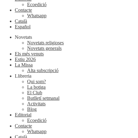
Ecoedició
Contacte
Whatsapp
Català
Español
Novetats
Novetats religioses
Novetats generals
Els més venuts
Estiu 2026
La Missa
Alta subscripció
Llibreria
Qui som?
La botiga
El Club
Butlletí setmanal
Activitats
Blog
Editorial
Ecoedició
Contacte
Whatsapp
Català