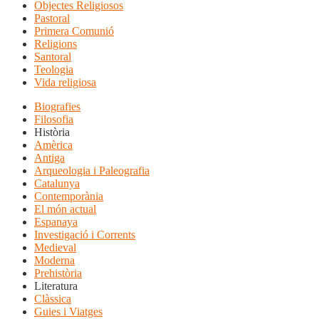
Objectes Religiosos
Pastoral
Primera Comunió
Religions
Santoral
Teologia
Vida religiosa
Biografies
Filosofia
Història
Amèrica
Antiga
Arqueologia i Paleografia
Catalunya
Contemporània
El món actual
Espanaya
Investigació i Corrents
Medieval
Moderna
Prehistòria
Literatura
Clàssica
Guies i Viatges