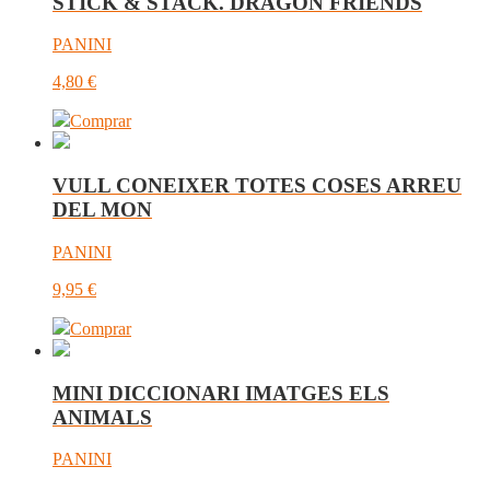
STICK & STACK. DRAGON FRIENDS
PANINI
4,80
€
Comprar
VULL CONEIXER TOTES COSES ARREU
DEL MON
PANINI
9,95
€
Comprar
MINI DICCIONARI IMATGES ELS
ANIMALS
PANINI