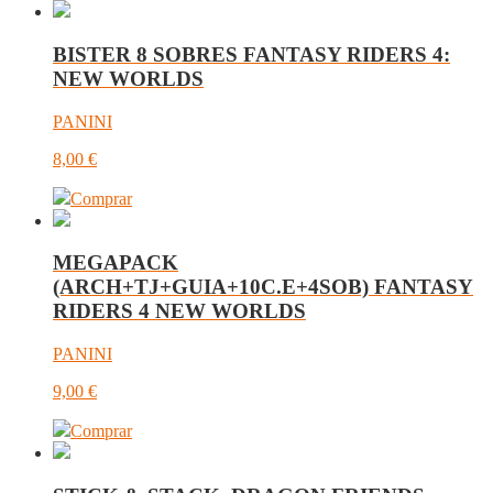
BISTER 8 SOBRES FANTASY RIDERS 4:
NEW WORLDS
PANINI
8,00
€
Comprar
MEGAPACK
(ARCH+TJ+GUIA+10C.E+4SOB) FANTASY
RIDERS 4 NEW WORLDS
PANINI
9,00
€
Comprar