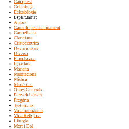
Catequesi
Cristologia
Eclesiologia
Espiritualitat
Autors
Camí de perfeccionament
Carmelitana
Claretiana
Cristocéntrica
Devocionaris
Diversa
Franciscana
Ignaciana
Mariana
Meditacions
Mística
Monàstica
Obres Generals
Pares del desert
Pregària
Testimonis
Vida quotidiana
Vida Religiosa
Litúrgia
Mort i Dol