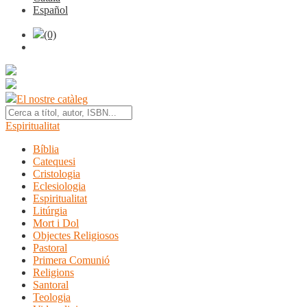
Español
(0)
El nostre catàleg
Espiritualitat
Bíblia
Catequesi
Cristologia
Eclesiologia
Espiritualitat
Litúrgia
Mort i Dol
Objectes Religiosos
Pastoral
Primera Comunió
Religions
Santoral
Teologia