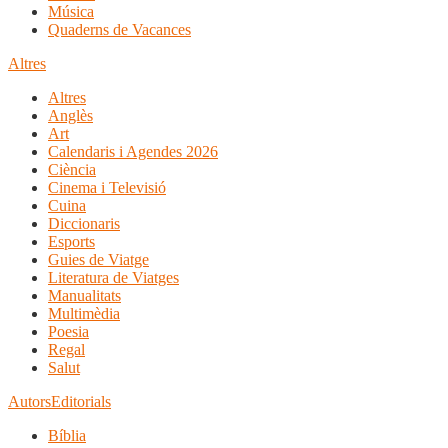
Música
Quaderns de Vacances
Altres
Altres
Anglès
Art
Calendaris i Agendes 2026
Ciència
Cinema i Televisió
Cuina
Diccionaris
Esports
Guies de Viatge
Literatura de Viatges
Manualitats
Multimèdia
Poesia
Regal
Salut
Autors
Editorials
Bíblia