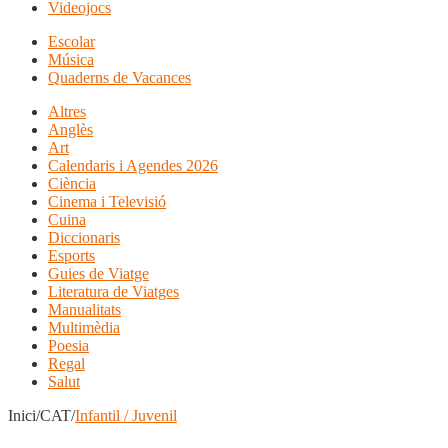
Videojocs
Escolar
Música
Quaderns de Vacances
Altres
Anglès
Art
Calendaris i Agendes 2026
Ciència
Cinema i Televisió
Cuina
Diccionaris
Esports
Guies de Viatge
Literatura de Viatges
Manualitats
Multimèdia
Poesia
Regal
Salut
Inici/CAT/
Infantil / Juvenil