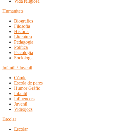
Vida religiosa
Humanitats
Biografies
Filosofia
Història
Literatura
Pedagogia
Política
Psicologia
Sociologia
Infantil / Juvenil
Còmic
Escola de pares
Humor Gràfic
Infantil
Influencers
Juvenil
Videojocs
Escolar
Escolar