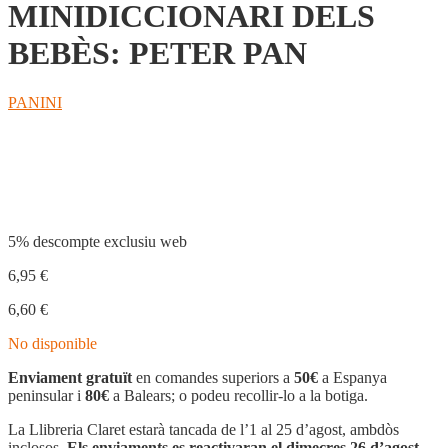
MINIDICCIONARI DELS
BEBÈS: PETER PAN
PANINI
Compartir
5% descompte exclusiu web
6,95
€
6,60
€
No disponible
Enviament gratuït
en comandes superiors a
50€
a Espanya
peninsular i
80€
a Balears; o podeu recollir-lo a la botiga.
La Llibreria Claret estarà tancada de l’1 al 25 d’agost, ambdòs
inclosos.
Els enviaments es reactivaran el dimecres 26 d’agost.