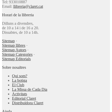
Tel: 933010887
Email:
llibreria@claret.cat
Horari de la llibreria
Dilluns a divendres,
de 10 a 14 i de 16 a 20.
Dissabtes, de 10 a 14h.
Sitemap
·
Sitemap llibres
·
Sitemap Autors
·
Sitemap Categories
·
Sitemap Editorials
Sobre nosaltres
Qui som?
La botiga
El Club
La Missa de Cada Dia
Activitats
Editorial Claret
Distribuïdora Claret
Ajuda