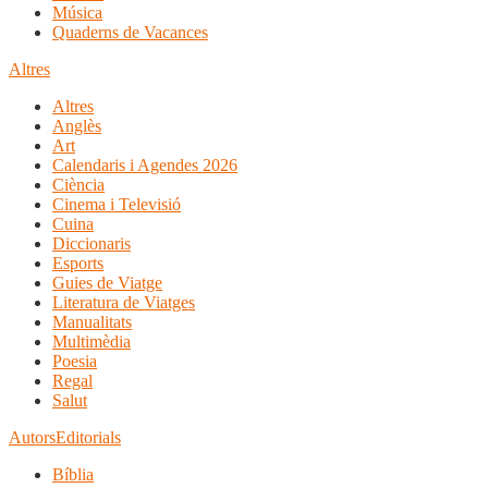
Música
Quaderns de Vacances
Altres
Altres
Anglès
Art
Calendaris i Agendes 2026
Ciència
Cinema i Televisió
Cuina
Diccionaris
Esports
Guies de Viatge
Literatura de Viatges
Manualitats
Multimèdia
Poesia
Regal
Salut
Autors
Editorials
Bíblia