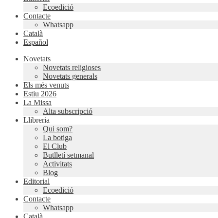
Ecoedició
Contacte
Whatsapp
Català
Español
Novetats
Novetats religioses
Novetats generals
Els més venuts
Estiu 2026
La Missa
Alta subscripció
Llibreria
Qui som?
La botiga
El Club
Butlletí setmanal
Activitats
Blog
Editorial
Ecoedició
Contacte
Whatsapp
Català