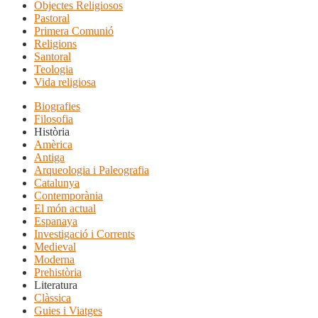
Objectes Religiosos
Pastoral
Primera Comunió
Religions
Santoral
Teologia
Vida religiosa
Biografies
Filosofia
Història
Amèrica
Antiga
Arqueologia i Paleografia
Catalunya
Contemporània
El món actual
Espanaya
Investigació i Corrents
Medieval
Moderna
Prehistòria
Literatura
Clàssica
Guies i Viatges