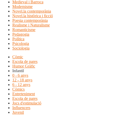
Medieval i Barroca
Modernisme
Novel.la contemporània
Novel.la històrica i ficció
Poesia contemporània
Realisme i Naturalisme
Romanticisme
Pedagogia
Política
Psicologia
Sociologia
Còmic
Escola de pares
Humor Gràfic
Infantil
0 - 6 anys
12 - 18 anys
6 - 12 anys
Còmics
Entreteniment
Escola de pares
Jocs d'estimulació
Influencers
Juvenil