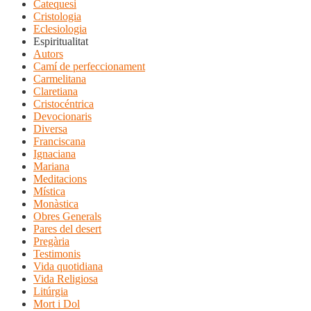
Catequesi
Cristologia
Eclesiologia
Espiritualitat
Autors
Camí de perfeccionament
Carmelitana
Claretiana
Cristocéntrica
Devocionaris
Diversa
Franciscana
Ignaciana
Mariana
Meditacions
Mística
Monàstica
Obres Generals
Pares del desert
Pregària
Testimonis
Vida quotidiana
Vida Religiosa
Litúrgia
Mort i Dol