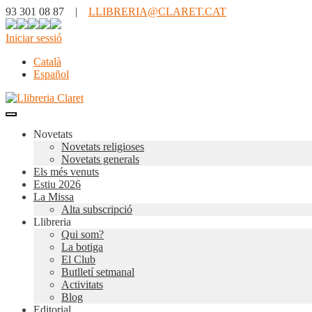
93 301 08 87 |
LLIBRERIA@CLARET.CAT
Iniciar sessió
Català
Español
Novetats
Novetats religioses
Novetats generals
Els més venuts
Estiu 2026
La Missa
Alta subscripció
Llibreria
Qui som?
La botiga
El Club
Butlletí setmanal
Activitats
Blog
Editorial