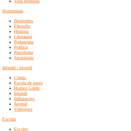
Vida religiosa
Humanitats
Biografies
Filosofia
Història
Literatura
Pedagogia
Política
Psicologia
Sociologia
Infantil / Juvenil
Còmic
Escola de pares
Humor Gràfic
Infantil
Influencers
Juvenil
Videojocs
Escolar
Escolar