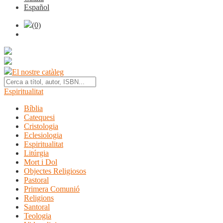
Español
(0)
El nostre catàleg
Espiritualitat
Bíblia
Catequesi
Cristologia
Eclesiologia
Espiritualitat
Litúrgia
Mort i Dol
Objectes Religiosos
Pastoral
Primera Comunió
Religions
Santoral
Teologia