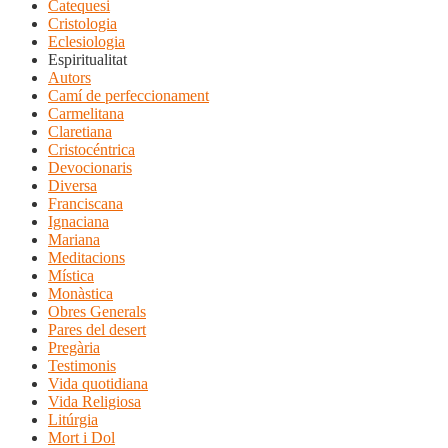
Catequesi
Cristologia
Eclesiologia
Espiritualitat
Autors
Camí de perfeccionament
Carmelitana
Claretiana
Cristocéntrica
Devocionaris
Diversa
Franciscana
Ignaciana
Mariana
Meditacions
Mística
Monàstica
Obres Generals
Pares del desert
Pregària
Testimonis
Vida quotidiana
Vida Religiosa
Litúrgia
Mort i Dol