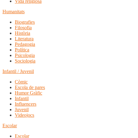
Vida religiosa
Humanitats
Biografies
Filosofia
Història
Literatura
Pedagogia
Política
Psicologia
Sociologia
Infantil / Juvenil
Còmic
Escola de pares
Humor Gràfic
Infantil
Influencers
Juvenil
Videojocs
Escolar
Escolar