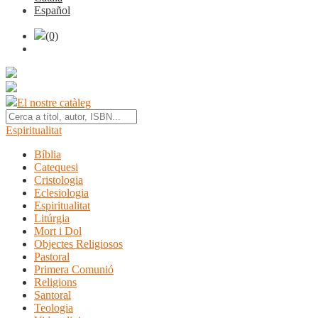
Español
(0)
El nostre catàleg
Espiritualitat
Bíblia
Catequesi
Cristologia
Eclesiologia
Espiritualitat
Litúrgia
Mort i Dol
Objectes Religiosos
Pastoral
Primera Comunió
Religions
Santoral
Teologia