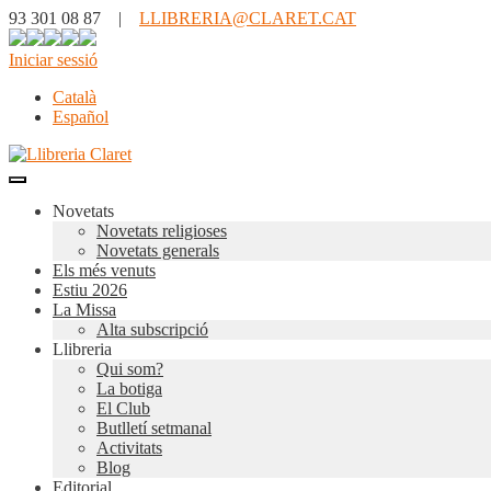
93 301 08 87 |
LLIBRERIA@CLARET.CAT
Iniciar sessió
Català
Español
Novetats
Novetats religioses
Novetats generals
Els més venuts
Estiu 2026
La Missa
Alta subscripció
Llibreria
Qui som?
La botiga
El Club
Butlletí setmanal
Activitats
Blog
Editorial