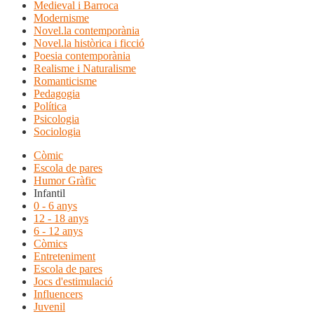
Medieval i Barroca
Modernisme
Novel.la contemporània
Novel.la històrica i ficció
Poesia contemporània
Realisme i Naturalisme
Romanticisme
Pedagogia
Política
Psicologia
Sociologia
Còmic
Escola de pares
Humor Gràfic
Infantil
0 - 6 anys
12 - 18 anys
6 - 12 anys
Còmics
Entreteniment
Escola de pares
Jocs d'estimulació
Influencers
Juvenil