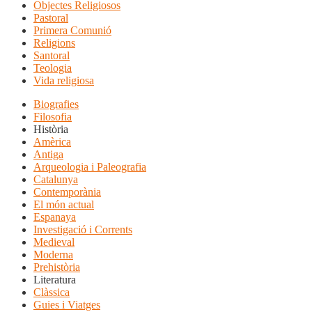
Objectes Religiosos
Pastoral
Primera Comunió
Religions
Santoral
Teologia
Vida religiosa
Biografies
Filosofia
Història
Amèrica
Antiga
Arqueologia i Paleografia
Catalunya
Contemporània
El món actual
Espanaya
Investigació i Corrents
Medieval
Moderna
Prehistòria
Literatura
Clàssica
Guies i Viatges