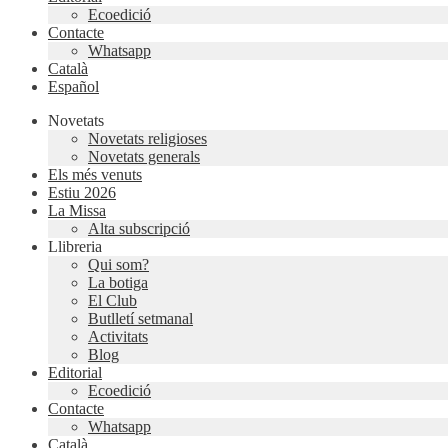
Ecoedició
Contacte
Whatsapp
Català
Español
Novetats
Novetats religioses
Novetats generals
Els més venuts
Estiu 2026
La Missa
Alta subscripció
Llibreria
Qui som?
La botiga
El Club
Butlletí setmanal
Activitats
Blog
Editorial
Ecoedició
Contacte
Whatsapp
Català