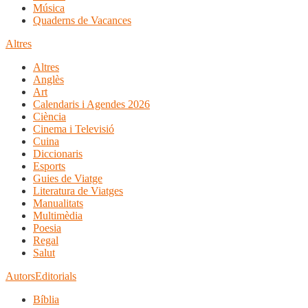
Música
Quaderns de Vacances
Altres
Altres
Anglès
Art
Calendaris i Agendes 2026
Ciència
Cinema i Televisió
Cuina
Diccionaris
Esports
Guies de Viatge
Literatura de Viatges
Manualitats
Multimèdia
Poesia
Regal
Salut
Autors
Editorials
Bíblia