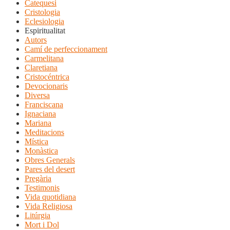
Catequesi
Cristologia
Eclesiologia
Espiritualitat
Autors
Camí de perfeccionament
Carmelitana
Claretiana
Cristocéntrica
Devocionaris
Diversa
Franciscana
Ignaciana
Mariana
Meditacions
Mística
Monàstica
Obres Generals
Pares del desert
Pregària
Testimonis
Vida quotidiana
Vida Religiosa
Litúrgia
Mort i Dol