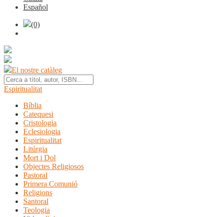
Español
(0)
El nostre catàleg
Espiritualitat
Bíblia
Catequesi
Cristologia
Eclesiologia
Espiritualitat
Litúrgia
Mort i Dol
Objectes Religiosos
Pastoral
Primera Comunió
Religions
Santoral
Teologia