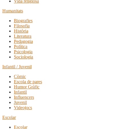
Vida religiosa
Humanitats
Biografies
Filosofia
Història
Literatura
Pedagogia
Política
Psicologia
Sociologia
Infantil / Juvenil
Còmic
Escola de pares
Humor Gràfic
Infantil
Influencers
Juvenil
Videojocs
Escolar
Escolar