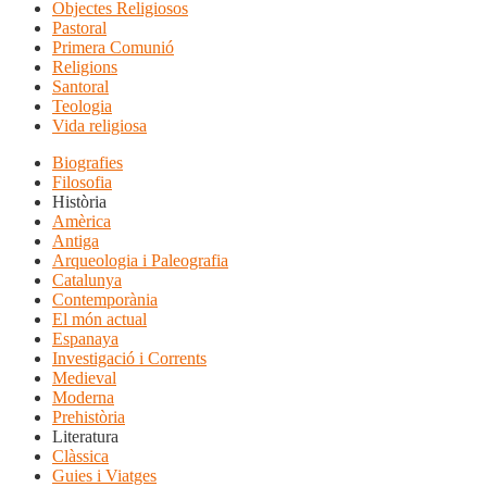
Objectes Religiosos
Pastoral
Primera Comunió
Religions
Santoral
Teologia
Vida religiosa
Biografies
Filosofia
Història
Amèrica
Antiga
Arqueologia i Paleografia
Catalunya
Contemporània
El món actual
Espanaya
Investigació i Corrents
Medieval
Moderna
Prehistòria
Literatura
Clàssica
Guies i Viatges