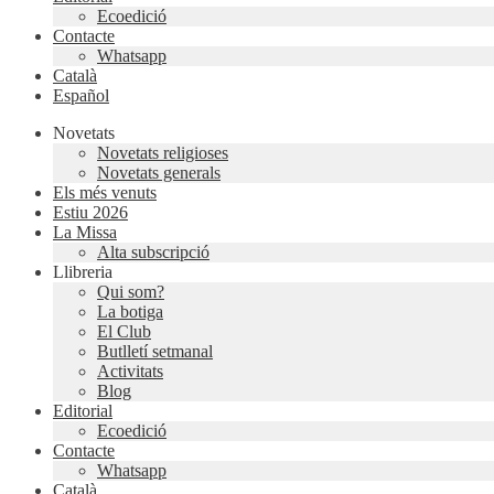
Ecoedició
Contacte
Whatsapp
Català
Español
Novetats
Novetats religioses
Novetats generals
Els més venuts
Estiu 2026
La Missa
Alta subscripció
Llibreria
Qui som?
La botiga
El Club
Butlletí setmanal
Activitats
Blog
Editorial
Ecoedició
Contacte
Whatsapp
Català