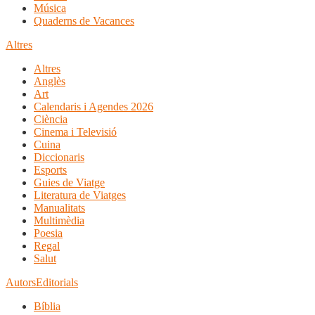
Música
Quaderns de Vacances
Altres
Altres
Anglès
Art
Calendaris i Agendes 2026
Ciència
Cinema i Televisió
Cuina
Diccionaris
Esports
Guies de Viatge
Literatura de Viatges
Manualitats
Multimèdia
Poesia
Regal
Salut
Autors
Editorials
Bíblia