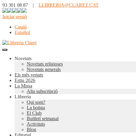
93 301 08 87 |
LLIBRERIA@CLARET.CAT
Iniciar sessió
Català
Español
Novetats
Novetats religioses
Novetats generals
Els més venuts
Estiu 2026
La Missa
Alta subscripció
Llibreria
Qui som?
La botiga
El Club
Butlletí setmanal
Activitats
Blog
Editorial