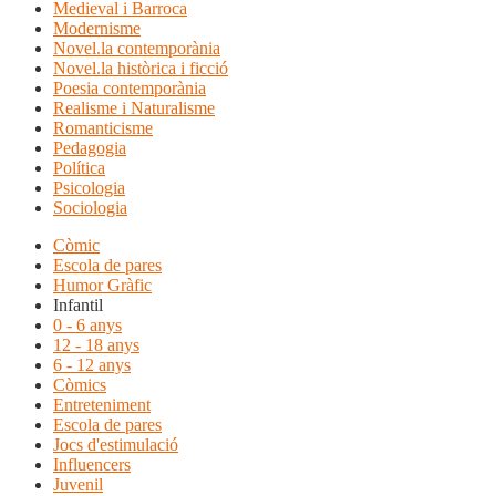
Medieval i Barroca
Modernisme
Novel.la contemporània
Novel.la històrica i ficció
Poesia contemporània
Realisme i Naturalisme
Romanticisme
Pedagogia
Política
Psicologia
Sociologia
Còmic
Escola de pares
Humor Gràfic
Infantil
0 - 6 anys
12 - 18 anys
6 - 12 anys
Còmics
Entreteniment
Escola de pares
Jocs d'estimulació
Influencers
Juvenil