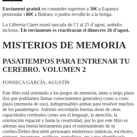
MISTERIOS
DE
Enviament gratuït
en comandes superiors a
50€
a Espanya
MEMORIA
peninsular i
80€
a Balears; o podeu recollir-lo a la botiga.
La Llibreria Claret estarà tancada de l’1 al 25 d’agost, ambdòs
inclosos.
Els enviaments es reactivaran el dimecres 26 d’agost.
MISTERIOS DE MEMORIA
PASATIEMPOS PARA ENTRENAR TU
CEREBRO. VOLUMEN 2
FONSECA GARCÍA, AGUSTÍN
Este libro está orientado a los juegos de memoria, tanto a largo plazo
(los que podríamos llamar conocimientos generales) como a corto
plazo (memoria de uso), indispensables ambas para resolver muchos
de los pasatiempos. Además necesitarás buenas dosis de otras
capacidades cerebrales como son el lenguaje, la atención, la
orientación espacial y hasta la creatividad, por lo que este libro es
además una buena herramienta para el entrenamiento de tu
cerebro.Debes descubrir personajes misteriosos (músicos, escritores,
pintores, inventores, políticos, periodistas, etc.) que identificarás