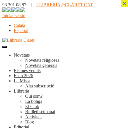
×
93 301 08 87 |
LLIBRERIA@CLARET.CAT
Iniciar sessió
Català
Español
Novetats
Novetats religioses
Novetats generals
Els més venuts
Estiu 2026
La Missa
Alta subscripció
Llibreria
Qui som?
La botiga
El Club
Butlletí setmanal
Activitats
Blog
Editorial