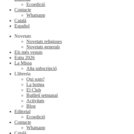
Ecoedició
Contacte
Whatsapp
Català
Español
Novetats
Novetats religioses
Novetats generals
Els més venuts
Estiu 2026
La Missa
Alta subscripció
Llibreria
Qui som?
La botiga
El Club
Butlletí setmanal
Activitats
Blog
Editorial
Ecoedició
Contacte
Whatsapp
Català