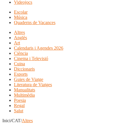
Videojocs
Escolar
Música
Quaderns de Vacances
Altres
Anglès
Art
Calendaris i Agendes 2026
Ciència
Cinema i Televisió
Cuina
Diccionaris
Esports
Guies de Viatge
Literatura de Viatges
Manualitats
Multimèdia
Poesia
Regal
Salut
Inici/CAT/
Altres