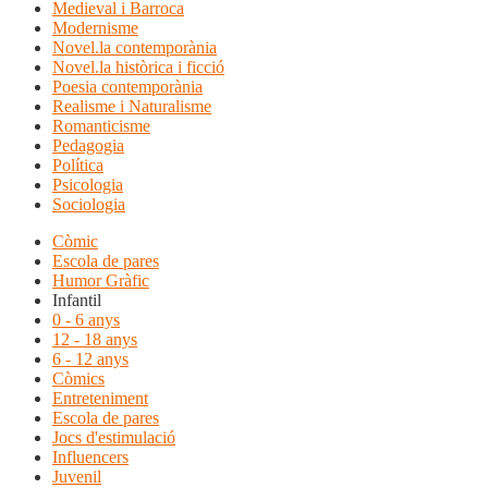
Medieval i Barroca
Modernisme
Novel.la contemporània
Novel.la històrica i ficció
Poesia contemporània
Realisme i Naturalisme
Romanticisme
Pedagogia
Política
Psicologia
Sociologia
Còmic
Escola de pares
Humor Gràfic
Infantil
0 - 6 anys
12 - 18 anys
6 - 12 anys
Còmics
Entreteniment
Escola de pares
Jocs d'estimulació
Influencers
Juvenil