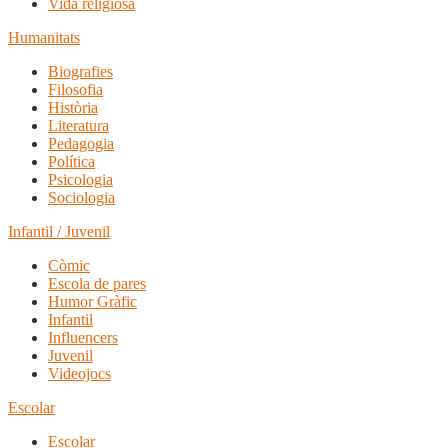
Vida religiosa
Humanitats
Biografies
Filosofia
Història
Literatura
Pedagogia
Política
Psicologia
Sociologia
Infantil / Juvenil
Còmic
Escola de pares
Humor Gràfic
Infantil
Influencers
Juvenil
Videojocs
Escolar
Escolar