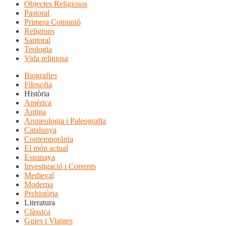
Objectes Religiosos
Pastoral
Primera Comunió
Religions
Santoral
Teologia
Vida religiosa
Biografies
Filosofia
Història
Amèrica
Antiga
Arqueologia i Paleografia
Catalunya
Contemporània
El món actual
Espanaya
Investigació i Corrents
Medieval
Moderna
Prehistòria
Literatura
Clàssica
Guies i Viatges