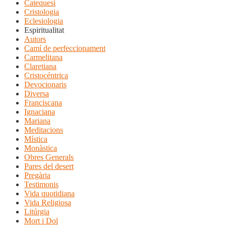
Catequesi
Cristologia
Eclesiologia
Espiritualitat
Autors
Camí de perfeccionament
Carmelitana
Claretiana
Cristocéntrica
Devocionaris
Diversa
Franciscana
Ignaciana
Mariana
Meditacions
Mística
Monàstica
Obres Generals
Pares del desert
Pregària
Testimonis
Vida quotidiana
Vida Religiosa
Litúrgia
Mort i Dol