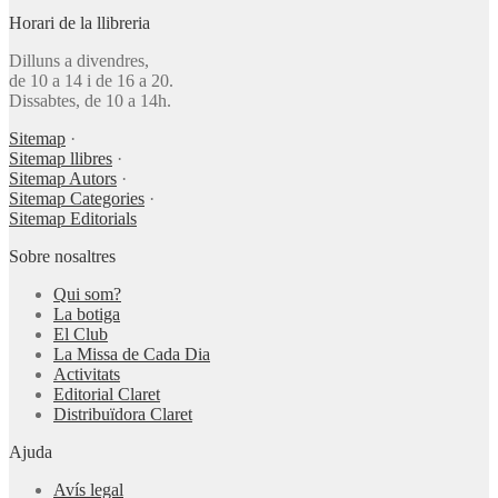
Horari de la llibreria
Dilluns a divendres,
de 10 a 14 i de 16 a 20.
Dissabtes, de 10 a 14h.
Sitemap
·
Sitemap llibres
·
Sitemap Autors
·
Sitemap Categories
·
Sitemap Editorials
Sobre nosaltres
Qui som?
La botiga
El Club
La Missa de Cada Dia
Activitats
Editorial Claret
Distribuïdora Claret
Ajuda
Avís legal