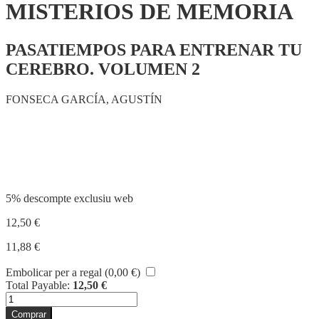
MISTERIOS DE MEMORIA
PASATIEMPOS PARA ENTRENAR TU
CEREBRO. VOLUMEN 2
FONSECA GARCÍA, AGUSTÍN
Compartir
5% descompte exclusiu web
12,50
€
11,88
€
Embolicar per a regal (
0,00
€
)
Total Payable:
12,50
€
quantitat
de
Comprar