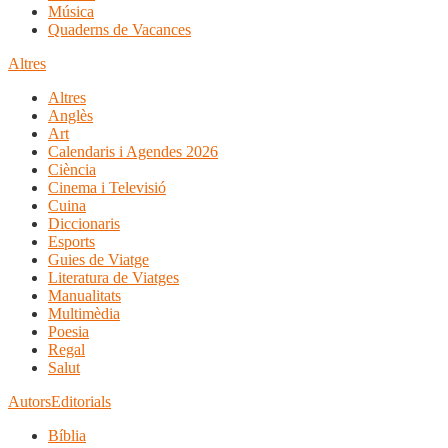
Música
Quaderns de Vacances
Altres
Altres
Anglès
Art
Calendaris i Agendes 2026
Ciència
Cinema i Televisió
Cuina
Diccionaris
Esports
Guies de Viatge
Literatura de Viatges
Manualitats
Multimèdia
Poesia
Regal
Salut
Autors
Editorials
Bíblia