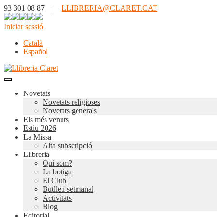
93 301 08 87 |
LLIBRERIA@CLARET.CAT
Iniciar sessió
Català
Español
Novetats
Novetats religioses
Novetats generals
Els més venuts
Estiu 2026
La Missa
Alta subscripció
Llibreria
Qui som?
La botiga
El Club
Butlletí setmanal
Activitats
Blog
Editorial