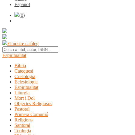
Español
(0)
El nostre catàleg
Espiritualitat
Bíblia
Catequesi
Cristologia
Eclesiologia
Espiritualitat
Litúrgia
Mort i Dol
Objectes Religiosos
Pastoral
Primera Comunió
Religions
Santoral
Teologia