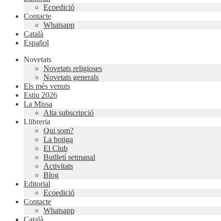
Ecoedició
Contacte
Whatsapp
Català
Español
Novetats
Novetats religioses
Novetats generals
Els més venuts
Estiu 2026
La Missa
Alta subscripció
Llibreria
Qui som?
La botiga
El Club
Butlletí setmanal
Activitats
Blog
Editorial
Ecoedició
Contacte
Whatsapp
Català