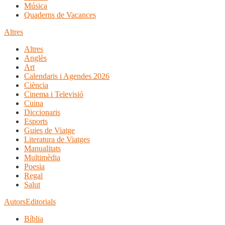
Música
Quaderns de Vacances
Altres
Altres
Anglès
Art
Calendaris i Agendes 2026
Ciència
Cinema i Televisió
Cuina
Diccionaris
Esports
Guies de Viatge
Literatura de Viatges
Manualitats
Multimèdia
Poesia
Regal
Salut
Autors
Editorials
Bíblia