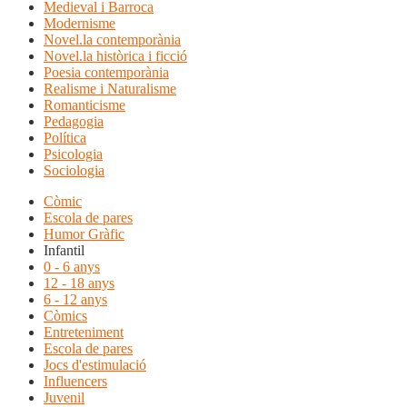
Medieval i Barroca
Modernisme
Novel.la contemporània
Novel.la històrica i ficció
Poesia contemporània
Realisme i Naturalisme
Romanticisme
Pedagogia
Política
Psicologia
Sociologia
Còmic
Escola de pares
Humor Gràfic
Infantil
0 - 6 anys
12 - 18 anys
6 - 12 anys
Còmics
Entreteniment
Escola de pares
Jocs d'estimulació
Influencers
Juvenil