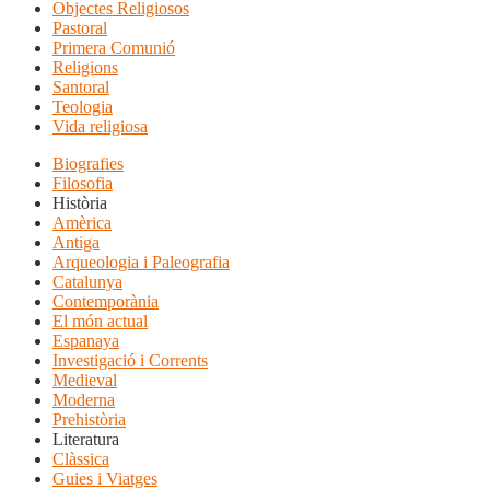
Objectes Religiosos
Pastoral
Primera Comunió
Religions
Santoral
Teologia
Vida religiosa
Biografies
Filosofia
Història
Amèrica
Antiga
Arqueologia i Paleografia
Catalunya
Contemporània
El món actual
Espanaya
Investigació i Corrents
Medieval
Moderna
Prehistòria
Literatura
Clàssica
Guies i Viatges