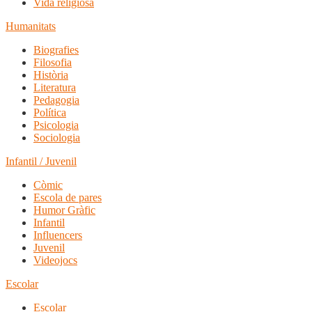
Vida religiosa
Humanitats
Biografies
Filosofia
Història
Literatura
Pedagogia
Política
Psicologia
Sociologia
Infantil / Juvenil
Còmic
Escola de pares
Humor Gràfic
Infantil
Influencers
Juvenil
Videojocs
Escolar
Escolar