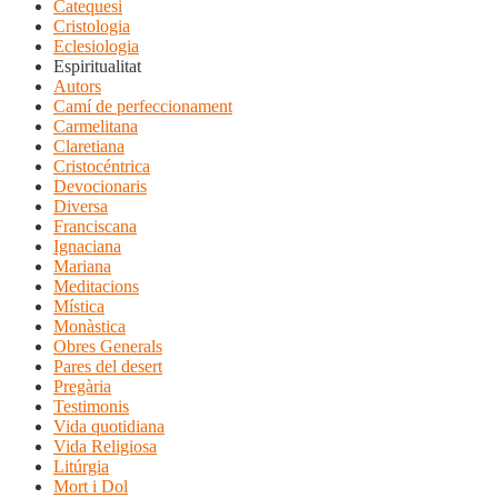
Catequesi
Cristologia
Eclesiologia
Espiritualitat
Autors
Camí de perfeccionament
Carmelitana
Claretiana
Cristocéntrica
Devocionaris
Diversa
Franciscana
Ignaciana
Mariana
Meditacions
Mística
Monàstica
Obres Generals
Pares del desert
Pregària
Testimonis
Vida quotidiana
Vida Religiosa
Litúrgia
Mort i Dol