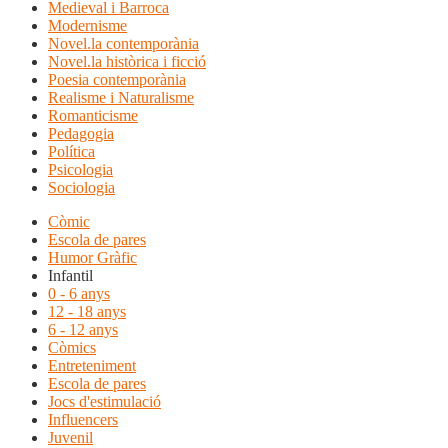
Medieval i Barroca
Modernisme
Novel.la contemporània
Novel.la històrica i ficció
Poesia contemporània
Realisme i Naturalisme
Romanticisme
Pedagogia
Política
Psicologia
Sociologia
Còmic
Escola de pares
Humor Gràfic
Infantil
0 - 6 anys
12 - 18 anys
6 - 12 anys
Còmics
Entreteniment
Escola de pares
Jocs d'estimulació
Influencers
Juvenil