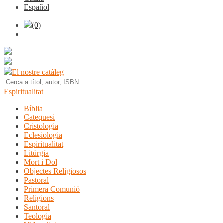
Español
(0)
El nostre catàleg
Espiritualitat
Bíblia
Catequesi
Cristologia
Eclesiologia
Espiritualitat
Litúrgia
Mort i Dol
Objectes Religiosos
Pastoral
Primera Comunió
Religions
Santoral
Teologia