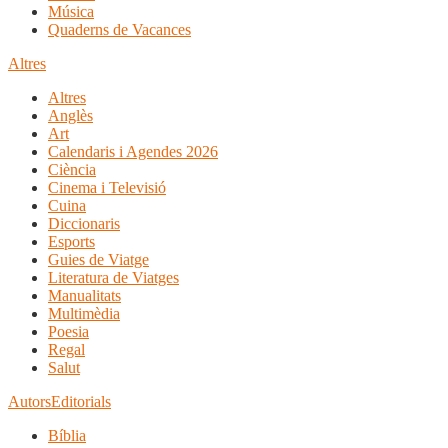
Música
Quaderns de Vacances
Altres
Altres
Anglès
Art
Calendaris i Agendes 2026
Ciència
Cinema i Televisió
Cuina
Diccionaris
Esports
Guies de Viatge
Literatura de Viatges
Manualitats
Multimèdia
Poesia
Regal
Salut
Autors
Editorials
Bíblia