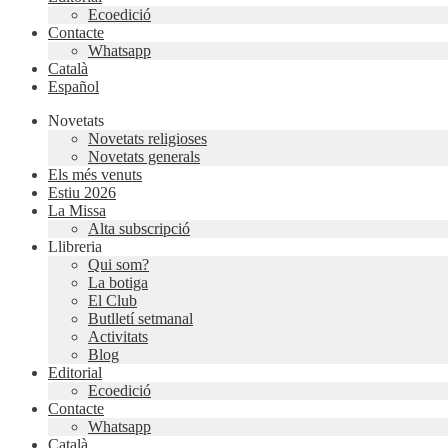
Ecoedició
Contacte
Whatsapp
Català
Español
Novetats
Novetats religioses
Novetats generals
Els més venuts
Estiu 2026
La Missa
Alta subscripció
Llibreria
Qui som?
La botiga
El Club
Butlletí setmanal
Activitats
Blog
Editorial
Ecoedició
Contacte
Whatsapp
Català