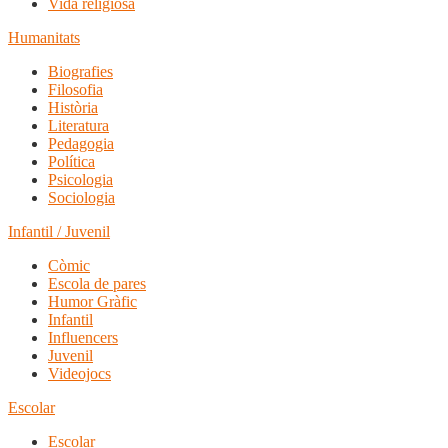
Vida religiosa
Humanitats
Biografies
Filosofia
Història
Literatura
Pedagogia
Política
Psicologia
Sociologia
Infantil / Juvenil
Còmic
Escola de pares
Humor Gràfic
Infantil
Influencers
Juvenil
Videojocs
Escolar
Escolar