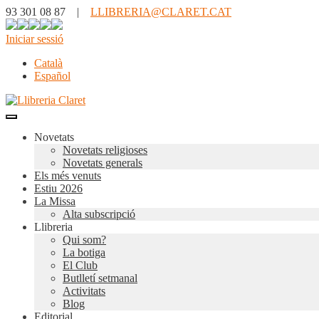
93 301 08 87 |
LLIBRERIA@CLARET.CAT
Iniciar sessió
Català
Español
Novetats
Novetats religioses
Novetats generals
Els més venuts
Estiu 2026
La Missa
Alta subscripció
Llibreria
Qui som?
La botiga
El Club
Butlletí setmanal
Activitats
Blog
Editorial