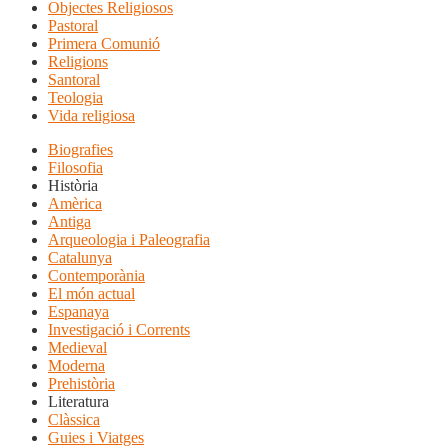
Objectes Religiosos
Pastoral
Primera Comunió
Religions
Santoral
Teologia
Vida religiosa
Biografies
Filosofia
Història
Amèrica
Antiga
Arqueologia i Paleografia
Catalunya
Contemporània
El món actual
Espanaya
Investigació i Corrents
Medieval
Moderna
Prehistòria
Literatura
Clàssica
Guies i Viatges