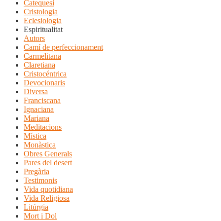
Catequesi
Cristologia
Eclesiologia
Espiritualitat
Autors
Camí de perfeccionament
Carmelitana
Claretiana
Cristocéntrica
Devocionaris
Diversa
Franciscana
Ignaciana
Mariana
Meditacions
Mística
Monàstica
Obres Generals
Pares del desert
Pregària
Testimonis
Vida quotidiana
Vida Religiosa
Litúrgia
Mort i Dol