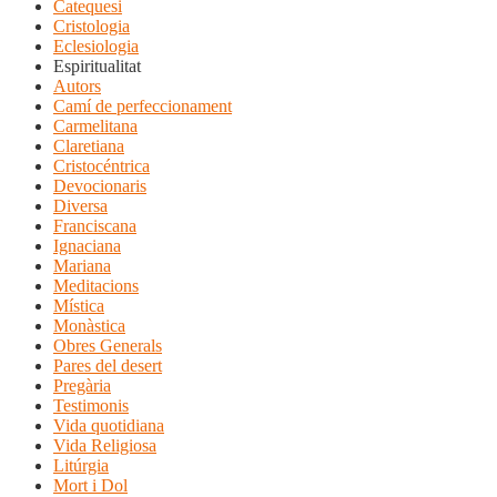
Catequesi
Cristologia
Eclesiologia
Espiritualitat
Autors
Camí de perfeccionament
Carmelitana
Claretiana
Cristocéntrica
Devocionaris
Diversa
Franciscana
Ignaciana
Mariana
Meditacions
Mística
Monàstica
Obres Generals
Pares del desert
Pregària
Testimonis
Vida quotidiana
Vida Religiosa
Litúrgia
Mort i Dol