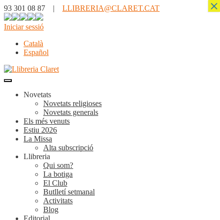
×
93 301 08 87 |
LLIBRERIA@CLARET.CAT
Iniciar sessió
Català
Español
Novetats
Novetats religioses
Novetats generals
Els més venuts
Estiu 2026
La Missa
Alta subscripció
Llibreria
Qui som?
La botiga
El Club
Butlletí setmanal
Activitats
Blog
Editorial