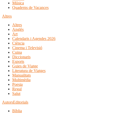
Música
Quaderns de Vacances
Altres
Altres
Anglès
Art
Calendaris i Agendes 2026
Ciència
Cinema i Televisió
Cuina
Diccionaris
Esports
Guies de Viatge
Literatura de Viatges
Manualitats
Multimèdia
Poesia
Regal
Salut
Autors
Editorials
Bíblia