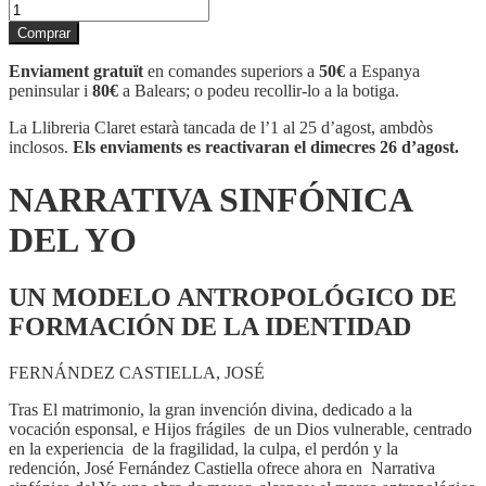
quantitat
de
Comprar
NARRATIVA
SINFÓNICA
Enviament gratuït
en comandes superiors a
50€
a Espanya
DEL
peninsular i
80€
a Balears; o podeu recollir-lo a la botiga.
YO
La Llibreria Claret estarà tancada de l’1 al 25 d’agost, ambdòs
inclosos.
Els enviaments es reactivaran el dimecres 26 d’agost.
NARRATIVA SINFÓNICA
DEL YO
UN MODELO ANTROPOLÓGICO DE
FORMACIÓN DE LA IDENTIDAD
FERNÁNDEZ CASTIELLA, JOSÉ
Tras El matrimonio, la gran invención divina, dedicado a la
vocación esponsal, e Hijos frágiles de un Dios vulnerable, centrado
en la experiencia de la fragilidad, la culpa, el perdón y la
redención, José Fernández Castiella ofrece ahora en Narrativa