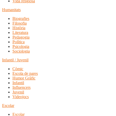
Vida religiosa
Humanitats
Biografies
Filosofia
Història
Literatura
Pedagogia
Política
Psicologia
Sociologia
Infantil / Juvenil
Còmic
Escola de pares
Humor Gràfic
Infantil
Influencers
Juvenil
Videojocs
Escolar
Escolar