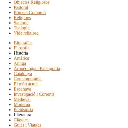
Objectes Religiosos
Pastoral
Primera Comunió
Religions
Santoral
Teologia
Vida religiosa
Biografies
Filosofia
Història
Amèrica
Antiga
Arqueologia i Paleografia
Catalunya
Contemporània
El món actual
Espanaya
Investigació i Corrents
Medieval
Moderna
Prehistòria
Literatura
Clàssica
Guies i Viatges