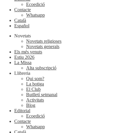
Ecoedició
Contacte
Whatsapp
Català
Español
Novetats
Novetats religioses
Novetats generals
Els més venuts
Estiu 2026
La Missa
Alta subscripció
Llibreria
Qui som?
La botiga
El Club
Butlletí setmanal
Activitats
Blog
Editorial
Ecoedició
Contacte
Whatsapp
Català