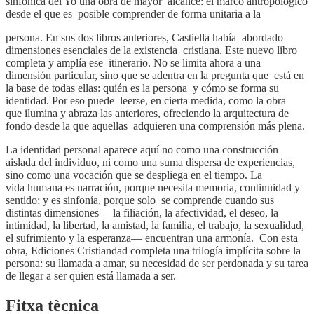
sinfónica del Yo una obra de mayor alcance: el marco antropológico
desde el que es posible comprender de forma unitaria a la
persona. En sus dos libros anteriores, Castiella había abordado
dimensiones esenciales de la existencia cristiana. Este nuevo libro
completa y amplía ese itinerario. No se limita ahora a una
dimensión particular, sino que se adentra en la pregunta que está en
la base de todas ellas: quién es la persona y cómo se forma su
identidad. Por eso puede leerse, en cierta medida, como la obra
que ilumina y abraza las anteriores, ofreciendo la arquitectura de
fondo desde la que aquellas adquieren una comprensión más plena.
La identidad personal aparece aquí no como una construcción
aislada del individuo, ni como una suma dispersa de experiencias,
sino como una vocación que se despliega en el tiempo. La
vida humana es narración, porque necesita memoria, continuidad y
sentido; y es sinfonía, porque solo se comprende cuando sus
distintas dimensiones —la filiación, la afectividad, el deseo, la
intimidad, la libertad, la amistad, la familia, el trabajo, la sexualidad,
el sufrimiento y la esperanza— encuentran una armonía. Con esta
obra, Ediciones Cristiandad completa una trilogía implícita sobre la
persona: su llamada a amar, su necesidad de ser perdonada y su tarea
de llegar a ser quien está llamada a ser.
Fitxa tècnica