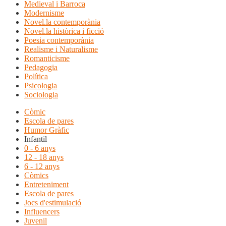
Medieval i Barroca
Modernisme
Novel.la contemporània
Novel.la històrica i ficció
Poesia contemporània
Realisme i Naturalisme
Romanticisme
Pedagogia
Política
Psicologia
Sociologia
Còmic
Escola de pares
Humor Gràfic
Infantil
0 - 6 anys
12 - 18 anys
6 - 12 anys
Còmics
Entreteniment
Escola de pares
Jocs d'estimulació
Influencers
Juvenil