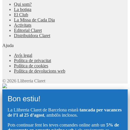
Qui som?
La botiga
El Club
La Missa de Cada Dia
Activitats
Editorial Claret
Distribuïdora Claret
Ajuda
Avís legal
Política de privacitat
Política de cookies
Política de devolucions web
© 2026 Llibreria Claret
Bon estiu!
La Llibreria Claret de Barcelona estarà
tancada per vacances
de l’1 al 25 d’agost
, ambdòs inclosos.
Pots continuar fent les teves comandes online amb un
5% de