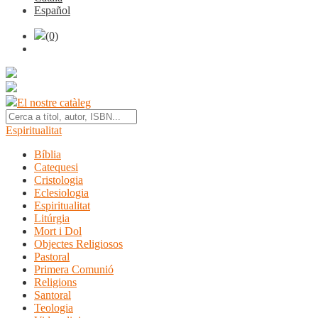
Español
(0)
El nostre catàleg
Espiritualitat
Bíblia
Catequesi
Cristologia
Eclesiologia
Espiritualitat
Litúrgia
Mort i Dol
Objectes Religiosos
Pastoral
Primera Comunió
Religions
Santoral
Teologia