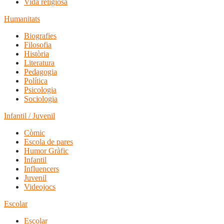
Vida religiosa
Humanitats
Biografies
Filosofia
Història
Literatura
Pedagogia
Política
Psicologia
Sociologia
Infantil / Juvenil
Còmic
Escola de pares
Humor Gràfic
Infantil
Influencers
Juvenil
Videojocs
Escolar
Escolar