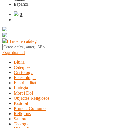
Español
(0)
El nostre catàleg
Espiritualitat
Bíblia
Catequesi
Cristologia
Eclesiologia
Espiritualitat
Litúrgia
Mort i Dol
Objectes Religiosos
Pastoral
Primera Comunió
Religions
Santoral
Teologia