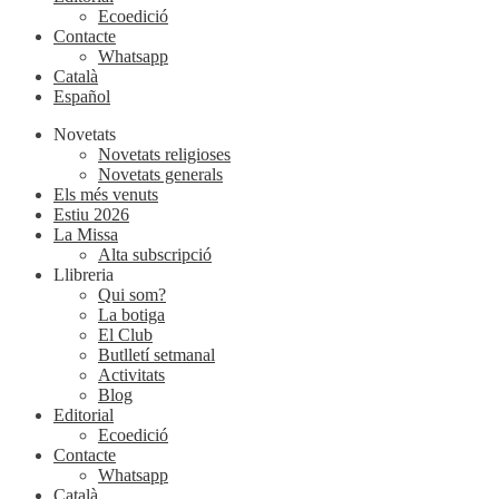
Ecoedició
Contacte
Whatsapp
Català
Español
Novetats
Novetats religioses
Novetats generals
Els més venuts
Estiu 2026
La Missa
Alta subscripció
Llibreria
Qui som?
La botiga
El Club
Butlletí setmanal
Activitats
Blog
Editorial
Ecoedició
Contacte
Whatsapp
Català