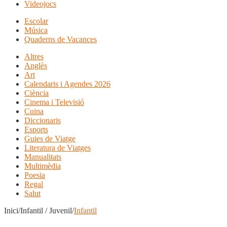
Videojocs
Escolar
Música
Quaderns de Vacances
Altres
Anglès
Art
Calendaris i Agendes 2026
Ciència
Cinema i Televisió
Cuina
Diccionaris
Esports
Guies de Viatge
Literatura de Viatges
Manualitats
Multimèdia
Poesia
Regal
Salut
Inici/Infantil / Juvenil/
Infantil