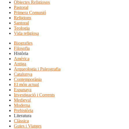
Objectes Religiosos
Pastoral
Primera Comunió
Religions
Santoral
Teologia
Vida religiosa
Biografies
Filosofia
Història
Amèrica
Antiga
Arqueologia i Paleografia
Catalunya
Contemporània
El món actual
Espanaya
Investigació i Corrents
Medieval
Moderna
Prehistòria
Literatura
Clàssica
Guies i Viatges