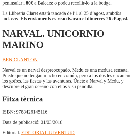
MARINO
peninsular i
80€
a Balears; o podeu recollir-lo a la botiga.
La Llibreria Claret estarà tancada de l’1 al 25 d’agost, ambdòs
inclosos.
Els enviaments es reactivaran el dimecres 26 d’agost.
NARVAL. UNICORNIO
MARINO
BEN CLANTON
Narval es un narval despreocupado. Medu es una medusa sensata.
Puede que no tengan mucho en común, pero a los dos les encantan
los gofres, las fiestas y las aventuras. Únete a Narval y Medu, y
descubre el gran océano con ellos y su pandilla.
Fitxa tècnica
ISBN:
9788426145116
Data de publicació:
01/03/2018
Editorial:
EDITORIAL JUVENTUD