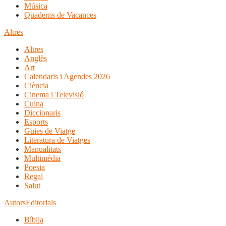
Música
Quaderns de Vacances
Altres
Altres
Anglès
Art
Calendaris i Agendes 2026
Ciència
Cinema i Televisió
Cuina
Diccionaris
Esports
Guies de Viatge
Literatura de Viatges
Manualitats
Multimèdia
Poesia
Regal
Salut
Autors
Editorials
Bíblia