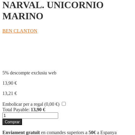
NARVAL. UNICORNIO
MARINO
BEN CLANTON
Compartir
5% descompte exclusiu web
13,90
€
13,21
€
Embolicar per a regal (
0,00
€
)
Total Payable:
13,90
€
quantitat
de
Comprar
NARVAL.
UNICORNIO
Enviament gratuït
en comandes superiors a
50€
a Espanya