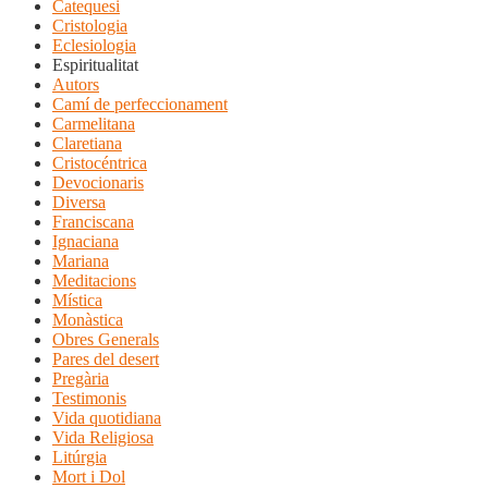
Catequesi
Cristologia
Eclesiologia
Espiritualitat
Autors
Camí de perfeccionament
Carmelitana
Claretiana
Cristocéntrica
Devocionaris
Diversa
Franciscana
Ignaciana
Mariana
Meditacions
Mística
Monàstica
Obres Generals
Pares del desert
Pregària
Testimonis
Vida quotidiana
Vida Religiosa
Litúrgia
Mort i Dol