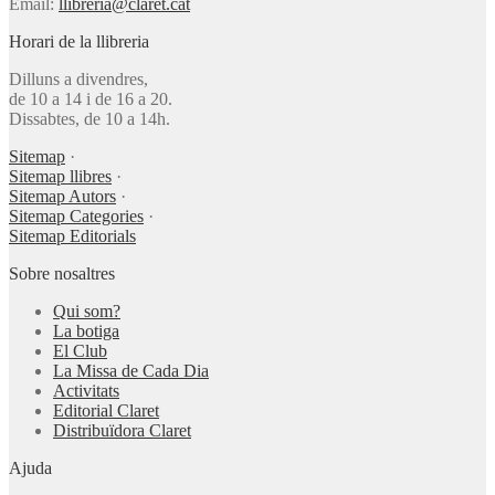
Email:
llibreria@claret.cat
Horari de la llibreria
Dilluns a divendres,
de 10 a 14 i de 16 a 20.
Dissabtes, de 10 a 14h.
Sitemap
·
Sitemap llibres
·
Sitemap Autors
·
Sitemap Categories
·
Sitemap Editorials
Sobre nosaltres
Qui som?
La botiga
El Club
La Missa de Cada Dia
Activitats
Editorial Claret
Distribuïdora Claret
Ajuda