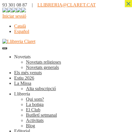
×
93 301 08 87 |
LLIBRERIA@CLARET.CAT
Iniciar sessió
Català
Español
Novetats
Novetats religioses
Novetats generals
Els més venuts
Estiu 2026
La Missa
Alta subscripció
Llibreria
Qui som?
La botiga
El Club
Butlletí setmanal
Activitats
Blog
Editorial