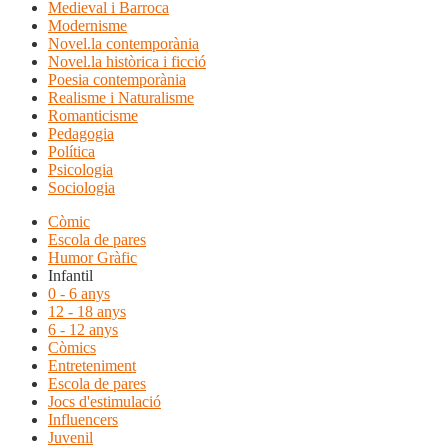
Medieval i Barroca
Modernisme
Novel.la contemporània
Novel.la històrica i ficció
Poesia contemporània
Realisme i Naturalisme
Romanticisme
Pedagogia
Política
Psicologia
Sociologia
Còmic
Escola de pares
Humor Gràfic
Infantil
0 - 6 anys
12 - 18 anys
6 - 12 anys
Còmics
Entreteniment
Escola de pares
Jocs d'estimulació
Influencers
Juvenil