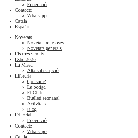
Ecoedició
Contacte
Whatsapp
Català
Español
Novetats
Novetats religioses
Novetats generals
Els més venuts
Estiu 2026
La Missa
Alta subscripció
Llibreria
Qui som?
La botiga
El Club
Butlletí setmanal
Activitats
Blog
Editorial
Ecoedició
Contacte
Whatsapp
Català