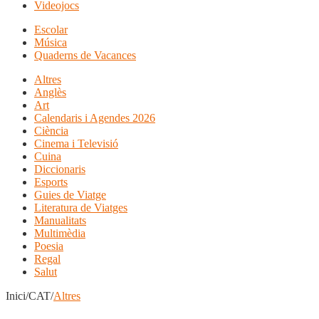
Videojocs
Escolar
Música
Quaderns de Vacances
Altres
Anglès
Art
Calendaris i Agendes 2026
Ciència
Cinema i Televisió
Cuina
Diccionaris
Esports
Guies de Viatge
Literatura de Viatges
Manualitats
Multimèdia
Poesia
Regal
Salut
Inici/CAT/
Altres