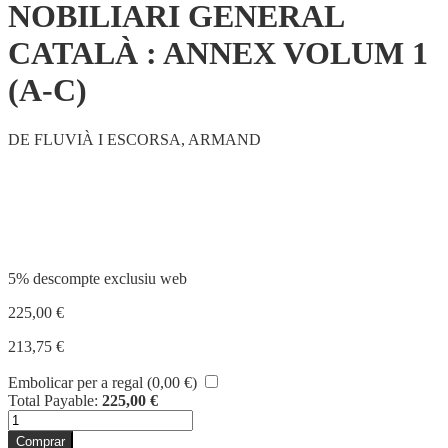
NOBILIARI GENERAL
CATALÀ : ANNEX VOLUM 1
(A-C)
DE FLUVIÀ I ESCORSA, ARMAND
Compartir
5% descompte exclusiu web
225,00
€
213,75
€
Embolicar per a regal (
0,00
€
)
Total Payable:
225,00
€
quantitat
de
Comprar