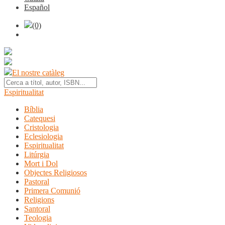
Español
(0)
El nostre catàleg
Espiritualitat
Bíblia
Catequesi
Cristologia
Eclesiologia
Espiritualitat
Litúrgia
Mort i Dol
Objectes Religiosos
Pastoral
Primera Comunió
Religions
Santoral
Teologia