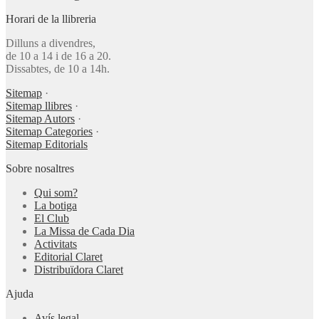
Horari de la llibreria
Dilluns a divendres,
de 10 a 14 i de 16 a 20.
Dissabtes, de 10 a 14h.
Sitemap
·
Sitemap llibres
·
Sitemap Autors
·
Sitemap Categories
·
Sitemap Editorials
Sobre nosaltres
Qui som?
La botiga
El Club
La Missa de Cada Dia
Activitats
Editorial Claret
Distribuïdora Claret
Ajuda
Avís legal