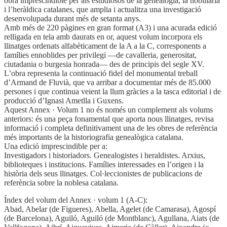
obra imprescindible per als estudiosos de la genealogia, la nobiliària
i l’heràldica catalanes, que amplia i actualitza una investigació
desenvolupada durant més de setanta anys.
Amb més de 220 pàgines en gran format (A3) i una acurada edició
relligada en tela amb daurats en or, aquest volum incorpora els
llinatges ordenats alfabèticament de la A a la C, corresponents a
famílies ennoblides per privilegi —de cavalleria, generositat,
ciutadania o burgesia honrada— des de principis del segle XV.
L’obra representa la continuació fidel del monumental treball
d’Armand de Fluvià, que va arribar a documentar més de 85.000
persones i que continua veient la llum gràcies a la tasca editorial i de
producció d’Ignasi Ametlla i Guxens.
Aquest Annex · Volum 1 no és només un complement als volums
anteriors: és una peça fonamental que aporta nous llinatges, revisa
informació i completa definitivament una de les obres de referència
més importants de la historiografia genealògica catalana.
Una edició imprescindible per a:
Investigadors i historiadors. Genealogistes i heraldistes. Arxius,
biblioteques i institucions. Famílies interessades en l’origen i la
història dels seus llinatges. Col·leccionistes de publicacions de
referència sobre la noblesa catalana.
Índex del volum del Annex · volum 1 (A-C):
Abad, Abelar (de Figueres), Abella, Agelet (de Camarasa), Agospí
(de Barcelona), Aguiló, Aguiló (de Montblanc), Agullana, Aiats (de