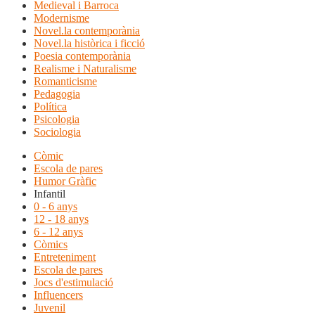
Medieval i Barroca
Modernisme
Novel.la contemporània
Novel.la històrica i ficció
Poesia contemporània
Realisme i Naturalisme
Romanticisme
Pedagogia
Política
Psicologia
Sociologia
Còmic
Escola de pares
Humor Gràfic
Infantil
0 - 6 anys
12 - 18 anys
6 - 12 anys
Còmics
Entreteniment
Escola de pares
Jocs d'estimulació
Influencers
Juvenil