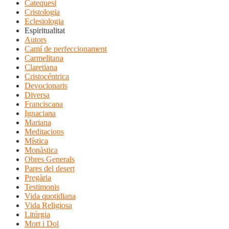
Catequesi
Cristologia
Eclesiologia
Espiritualitat
Autors
Camí de perfeccionament
Carmelitana
Claretiana
Cristocéntrica
Devocionaris
Diversa
Franciscana
Ignaciana
Mariana
Meditacions
Mística
Monàstica
Obres Generals
Pares del desert
Pregària
Testimonis
Vida quotidiana
Vida Religiosa
Litúrgia
Mort i Dol