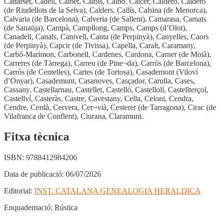
Cadarset, Cadell, Calbet, Calbis, Calbó, Calcer, Calderó, Calderó
(de Riudellots de la Selva), Calders, Callís, Calsina (de Menorca),
Calvaria (de Barcelona), Calveria (de Sallent), Camarasa, Camats
(de Sanaüja), Campà, Campllong, Camps, Camps (d’Olot),
Canadell, Canals, Canivell, Canta (de Perpinyà), Canyelles, Caors
(de Perpinyà), Capcir (de Tivissa), Capella, Caralt, Caramany,
Carbó-Marimon, Carbonell, Cardenes, Cardona, Carner (de Moià),
Carreres (de Tàrrega), Carreu (de Pine¬da), Carròs (de Barcelona),
Carròs (de Centelles), Cartes (de Tortosa), Casademont (Viloví
d’Onyar), Casademunt, Casanoves, Casçador, Carulla, Cases,
Cassany, Castellarnau, Castellet, Castelló, Castellolí, Castellterçol,
Castellví, Casteràs, Castre, Cavestany, Cella, Celoni, Cendra,
Cendre, Cerdà, Cervera, Cer¬vià, Cesterer (de Tarragona), Cirac (de
Vilafranca de Conflent), Ciurana, Claramunt.
Fitxa tècnica
ISBN:
9788412984206
Data de publicació:
06/07/2026
Editorial:
INST. CATALANA GENEALOGIA HERALDICA
Enquadernació:
Rústica