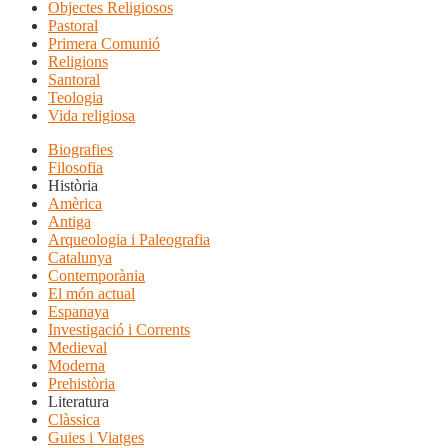
Objectes Religiosos
Pastoral
Primera Comunió
Religions
Santoral
Teologia
Vida religiosa
Biografies
Filosofia
Història
Amèrica
Antiga
Arqueologia i Paleografia
Catalunya
Contemporània
El món actual
Espanaya
Investigació i Corrents
Medieval
Moderna
Prehistòria
Literatura
Clàssica
Guies i Viatges