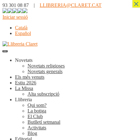
×
93 301 08 87 |
LLIBRERIA@CLARET.CAT
Iniciar sessió
Català
Español
Novetats
Novetats religioses
Novetats generals
Els més venuts
Estiu 2026
La Missa
Alta subscripció
Llibreria
Qui som?
La botiga
El Club
Butlletí setmanal
Activitats
Blog
Editorial