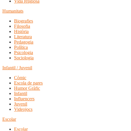
Vida religiosa
Humanitats
Biografies
Filosofia
Història
Literatura
Pedagogia
Política
Psicologia
Sociologia
Infantil / Juvenil
Còmic
Escola de pares
Humor Gràfic
Infantil
Influencers
Juvenil
Videojocs
Escolar
Escolar