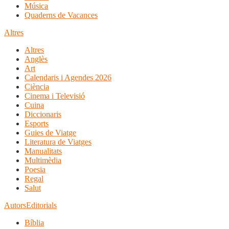
Música
Quaderns de Vacances
Altres
Altres
Anglès
Art
Calendaris i Agendes 2026
Ciència
Cinema i Televisió
Cuina
Diccionaris
Esports
Guies de Viatge
Literatura de Viatges
Manualitats
Multimèdia
Poesia
Regal
Salut
Autors
Editorials
Bíblia