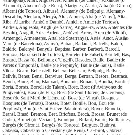
Vallfogona), Aibrí, Aiguavives, Aimeric (de Càller), Aixandre (o
Aixandri), Aixenmús (de Reus), Alarigues, Alariu, Alba (de Girona),
Alberni (de Tortosa), Albussà, Alemany (de Bellpuig), Alemany-
Descatllar, Alentorn, Alenyà, Aloi, Alomar, Alrà (de Viloví), Alta-
Riba, Altarriba, Ambú o Dambú, Amich o Amic (de Tortosa),
Andreu, Anglesola, Angli (de Sarria), Angue¬ra, Ansa, Antentes (de
Besalú), Aragall, Arcs, Ardena, Ardèvol, Areny, Areu (de Vilobí),
Armengol, Armenteres, Artal (de Soterranya), Artés, Astor, Ausiàs-
Marc (de Barcelona), Avinyó, Babau, Badaula, Balcells, Baldó,
Baldric, Balenyà, Banyuls, Baptista, Barber, Barberà, Barcell,
Barnoia, Barraixert (de Tortosa), Barreter (de Falset), Barutell, Bas,
Basard, Bassa (de Bellpuig d’Urgell), Basedes, Batlle, Batlle (de
Parets d’Empordà), Batlle (de Perpinyà), Batlle (de Saus), Batlle-
Vilosa, Bearn, Bellcastell, Bellera, Bellestar, Bellpuig, Bellver,
Bellvís, Benet, Bensi, Benviure, Berga, Bertran, Besora, Bestracà,
Beuda, Biure, Blan, Blanxart, Bonamic, Bonanat, Bondia, Bordils,
Bòria, Borràs, Borrell (de Talarn), Bosc, Bosc (d’Avinyonet de
Puigventós), Bosc (de Flix), Bosc (de Sant Llorenç de Cerdans),
Bosc (de Sant Martí de Llèmena), Bosc (de Vinçà), Bosquets,
Bosquets (de Terrats), Bosser, Boter, Botillé, Bou, Bou (de
Perpinyà), Bou (de Sant Esteve Palautordera), Bover, Brandia,
Bransí, Brasó, Bremon, Bret, Bricfeus, Brocà, Brossa, Brunet (de
Cadis), Brunet (de Veciana), Bruniquer, Bufard, Buirie, Bullfarines,
Burgès (de Girona), Burgès (de Tortosa), Burguès, Butinyà,
Cabessa, Cabestany o Cavestany (de Reus), Ca¬birol, Cabrera,