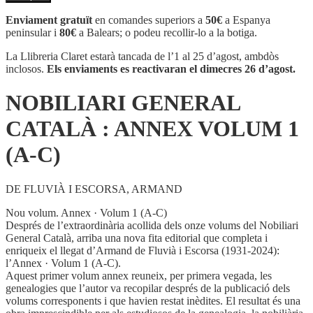
NOBILIARI
GENERAL
Enviament gratuït
en comandes superiors a
50€
a Espanya
CATALÀ
peninsular i
80€
a Balears; o podeu recollir-lo a la botiga.
:
ANNEX
La Llibreria Claret estarà tancada de l’1 al 25 d’agost, ambdòs
VOLUM
inclosos.
Els enviaments es reactivaran el dimecres 26 d’agost.
1
(A-
NOBILIARI GENERAL
C)
CATALÀ : ANNEX VOLUM 1
(A-C)
DE FLUVIÀ I ESCORSA, ARMAND
Nou volum. Annex · Volum 1 (A-C)
Després de l’extraordinària acollida dels onze volums del Nobiliari
General Català, arriba una nova fita editorial que completa i
enriqueix el llegat d’Armand de Fluvià i Escorsa (1931-2024):
l’Annex · Volum 1 (A-C).
Aquest primer volum annex reuneix, per primera vegada, les
genealogies que l’autor va recopilar després de la publicació dels
volums corresponents i que havien restat inèdites. El resultat és una