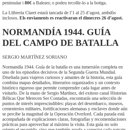
GUÍA
peninsular i
80€
a Balears; o podeu recollir-lo a la botiga.
DEL
CAMPO
La Llibreria Claret estarà tancada de l’1 al 25 d’agost, ambdòs
DE
inclosos.
Els enviaments es reactivaran el dimecres 26 d’agost.
BATALLA
NORMANDÍA 1944. GUÍA
DEL CAMPO DE BATALLA
SERGIO MARTÍNEZ SORIANO
Normandía 1944. Guía de la batalla es una inmersión completa en
uno de los episodios decisivos de la Segunda Guerra Mundial.
Diseñada para viajeros curiosos y amantes de la historia, esta guía
combina mapas detallados, itinerarios organizados y un contexto
histórico riguroso que permite comprender cada lugar antes de
visitarlo. De la mano de Sergio Martínez, del exitoso canal Historias
Bélicas Que Merecen Ser Contadas, encontrarás una selección de
puntos de interés imprescindibles: playas del desembarco, museos,
cementerios militares, fortificaciones alemanas y enclaves donde aún
se percibe la magnitud de la Operación Overlord. Cada parada está
acompañada de explicaciones claras, fotografías y recomendaciones
prácticas para aprovechar al máximo la visita. Esta guía no solo
orienta el recorrido, sino que también ayuda a conectar cada paisaje