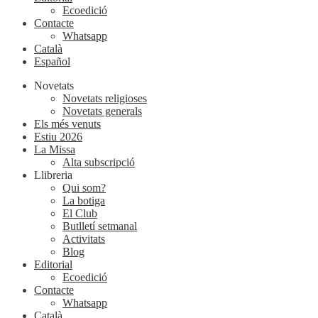
Ecoedició
Contacte
Whatsapp
Català
Español
Novetats
Novetats religioses
Novetats generals
Els més venuts
Estiu 2026
La Missa
Alta subscripció
Llibreria
Qui som?
La botiga
El Club
Butlletí setmanal
Activitats
Blog
Editorial
Ecoedició
Contacte
Whatsapp
Català