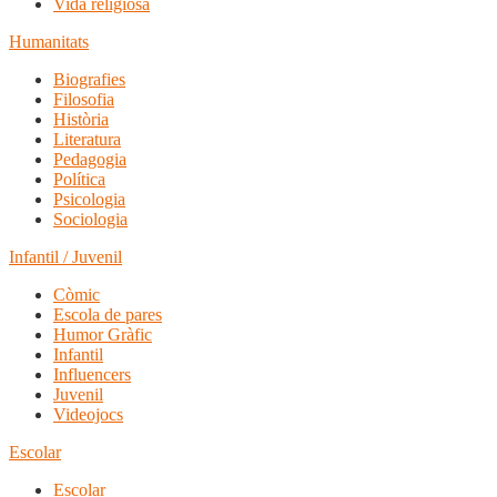
Vida religiosa
Humanitats
Biografies
Filosofia
Història
Literatura
Pedagogia
Política
Psicologia
Sociologia
Infantil / Juvenil
Còmic
Escola de pares
Humor Gràfic
Infantil
Influencers
Juvenil
Videojocs
Escolar
Escolar