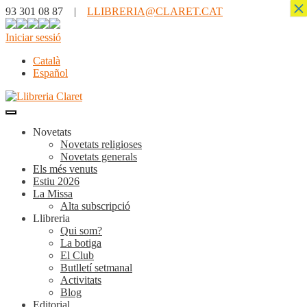
×
93 301 08 87 |
LLIBRERIA@CLARET.CAT
Iniciar sessió
Català
Español
Novetats
Novetats religioses
Novetats generals
Els més venuts
Estiu 2026
La Missa
Alta subscripció
Llibreria
Qui som?
La botiga
El Club
Butlletí setmanal
Activitats
Blog
Editorial