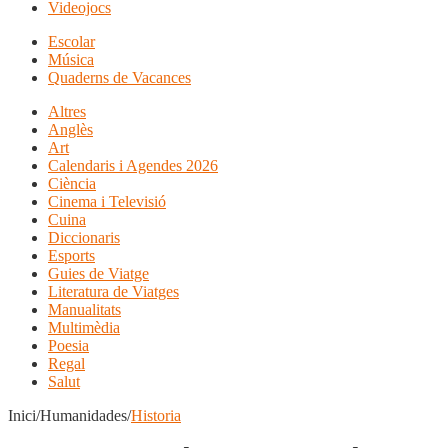
Videojocs
Escolar
Música
Quaderns de Vacances
Altres
Anglès
Art
Calendaris i Agendes 2026
Ciència
Cinema i Televisió
Cuina
Diccionaris
Esports
Guies de Viatge
Literatura de Viatges
Manualitats
Multimèdia
Poesia
Regal
Salut
Inici/Humanidades/
Historia