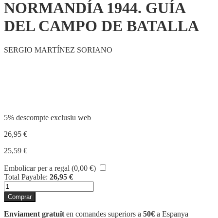
NORMANDÍA 1944. GUÍA
DEL CAMPO DE BATALLA
SERGIO MARTÍNEZ SORIANO
Compartir
5% descompte exclusiu web
26,95
€
25,59
€
Embolicar per a regal (
0,00
€
)
Total Payable:
26,95
€
quantitat
de
Comprar
NORMANDÍA
1944.
Enviament gratuït
en comandes superiors a
50€
a Espanya