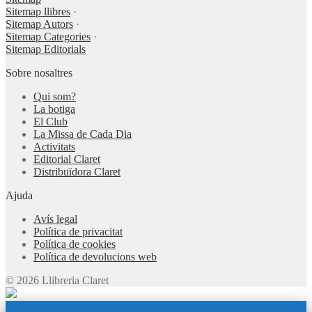
Sitemap llibres
·
Sitemap Autors
·
Sitemap Categories
·
Sitemap Editorials
Sobre nosaltres
Qui som?
La botiga
El Club
La Missa de Cada Dia
Activitats
Editorial Claret
Distribuïdora Claret
Ajuda
Avís legal
Política de privacitat
Política de cookies
Política de devolucions web
© 2026 Llibreria Claret