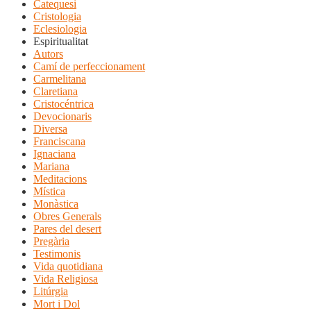
Catequesi
Cristologia
Eclesiologia
Espiritualitat
Autors
Camí de perfeccionament
Carmelitana
Claretiana
Cristocéntrica
Devocionaris
Diversa
Franciscana
Ignaciana
Mariana
Meditacions
Mística
Monàstica
Obres Generals
Pares del desert
Pregària
Testimonis
Vida quotidiana
Vida Religiosa
Litúrgia
Mort i Dol