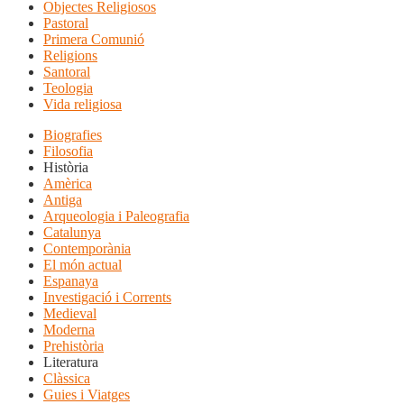
Objectes Religiosos
Pastoral
Primera Comunió
Religions
Santoral
Teologia
Vida religiosa
Biografies
Filosofia
Història
Amèrica
Antiga
Arqueologia i Paleografia
Catalunya
Contemporània
El món actual
Espanaya
Investigació i Corrents
Medieval
Moderna
Prehistòria
Literatura
Clàssica
Guies i Viatges