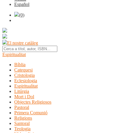
Español
(0)
El nostre catàleg
Espiritualitat
Bíblia
Catequesi
Cristologia
Eclesiologia
Espiritualitat
Litúrgia
Mort i Dol
Objectes Religiosos
Pastoral
Primera Comunió
Religions
Santoral
Teologia