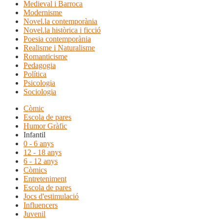
Medieval i Barroca
Modernisme
Novel.la contemporània
Novel.la històrica i ficció
Poesia contemporània
Realisme i Naturalisme
Romanticisme
Pedagogia
Política
Psicologia
Sociologia
Còmic
Escola de pares
Humor Gràfic
Infantil
0 - 6 anys
12 - 18 anys
6 - 12 anys
Còmics
Entreteniment
Escola de pares
Jocs d'estimulació
Influencers
Juvenil