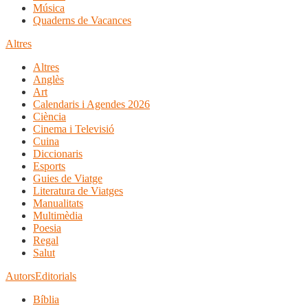
Música
Quaderns de Vacances
Altres
Altres
Anglès
Art
Calendaris i Agendes 2026
Ciència
Cinema i Televisió
Cuina
Diccionaris
Esports
Guies de Viatge
Literatura de Viatges
Manualitats
Multimèdia
Poesia
Regal
Salut
Autors
Editorials
Bíblia