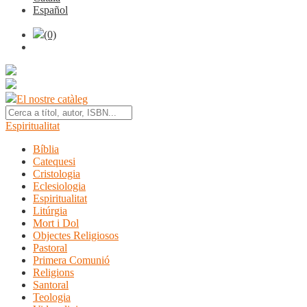
Español
(0)
El nostre catàleg
Espiritualitat
Bíblia
Catequesi
Cristologia
Eclesiologia
Espiritualitat
Litúrgia
Mort i Dol
Objectes Religiosos
Pastoral
Primera Comunió
Religions
Santoral
Teologia