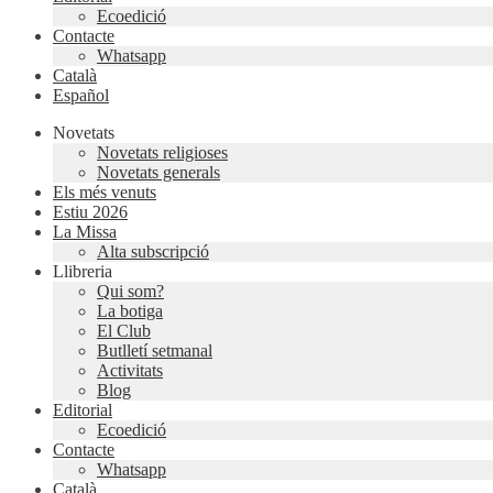
Ecoedició
Contacte
Whatsapp
Català
Español
Novetats
Novetats religioses
Novetats generals
Els més venuts
Estiu 2026
La Missa
Alta subscripció
Llibreria
Qui som?
La botiga
El Club
Butlletí setmanal
Activitats
Blog
Editorial
Ecoedició
Contacte
Whatsapp
Català