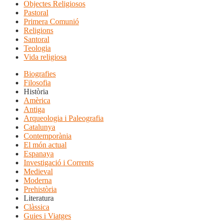
Objectes Religiosos
Pastoral
Primera Comunió
Religions
Santoral
Teologia
Vida religiosa
Biografies
Filosofia
Història
Amèrica
Antiga
Arqueologia i Paleografia
Catalunya
Contemporània
El món actual
Espanaya
Investigació i Corrents
Medieval
Moderna
Prehistòria
Literatura
Clàssica
Guies i Viatges