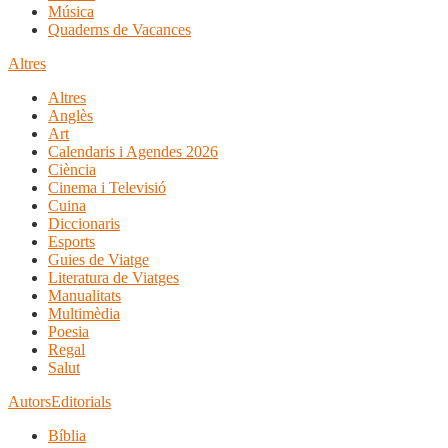
Música
Quaderns de Vacances
Altres
Altres
Anglès
Art
Calendaris i Agendes 2026
Ciència
Cinema i Televisió
Cuina
Diccionaris
Esports
Guies de Viatge
Literatura de Viatges
Manualitats
Multimèdia
Poesia
Regal
Salut
Autors
Editorials
Bíblia