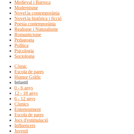
Medieval i Barroca
Modernisme
Novel.la contemporània
Novel.la històrica i ficció
Poesia contemporània
Realisme i Naturalisme
Romanticisme
Pedagogia
Política
Psicologia
Sociologia
Còmic
Escola de pares
Humor Gràfic
Infantil
0 - 6 anys
12 - 18 anys
6 - 12 anys
Còmics
Entreteniment
Escola de pares
Jocs d'estimulació
Influencers
Juvenil