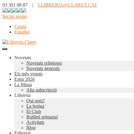
93 301 08 87 |
LLIBRERIA@CLARET.CAT
Iniciar sessió
Català
Español
Novetats
Novetats religioses
Novetats generals
Els més venuts
Estiu 2026
La Missa
Alta subscripció
Llibreria
Qui som?
La botiga
El Club
Butlletí setmanal
Activitats
Blog
Editorial