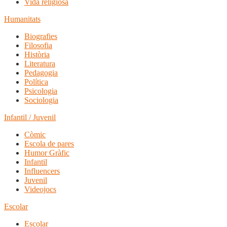
Vida religiosa
Humanitats
Biografies
Filosofia
Història
Literatura
Pedagogia
Política
Psicologia
Sociologia
Infantil / Juvenil
Còmic
Escola de pares
Humor Gràfic
Infantil
Influencers
Juvenil
Videojocs
Escolar
Escolar