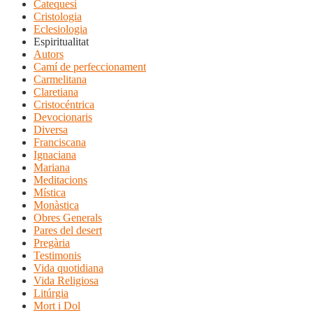
Catequesi
Cristologia
Eclesiologia
Espiritualitat
Autors
Camí de perfeccionament
Carmelitana
Claretiana
Cristocéntrica
Devocionaris
Diversa
Franciscana
Ignaciana
Mariana
Meditacions
Mística
Monàstica
Obres Generals
Pares del desert
Pregària
Testimonis
Vida quotidiana
Vida Religiosa
Litúrgia
Mort i Dol