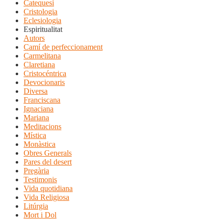
Catequesi
Cristologia
Eclesiologia
Espiritualitat
Autors
Camí de perfeccionament
Carmelitana
Claretiana
Cristocéntrica
Devocionaris
Diversa
Franciscana
Ignaciana
Mariana
Meditacions
Mística
Monàstica
Obres Generals
Pares del desert
Pregària
Testimonis
Vida quotidiana
Vida Religiosa
Litúrgia
Mort i Dol