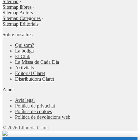
Sitemap
·
Sitemap llibres
·
Sitemap Autors
·
Sitemap Categories
·
Sitemap Editorials
Sobre nosaltres
Qui som?
La botiga
El Club
La Missa de Cada Dia
Activitats
Editorial Claret
Distribuïdora Claret
Ajuda
Avís legal
Política de privacitat
Política de cookies
Política de devolucions web
© 2026 Llibreria Claret