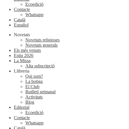
Ecoedició
Contacte
Whatsapp
Català
Español
Novetats
Novetats religioses
Novetats generals
Els més venuts
Estiu 2026
La Missa
Alta subscripció
Llibreria
Qui som?
La botiga
El Club
Butlletí setmanal
Activitats
Blog
Editorial
Ecoedició
Contacte
Whatsapp
Català