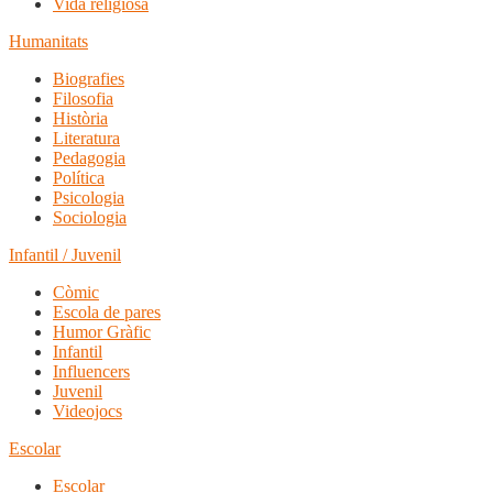
Vida religiosa
Humanitats
Biografies
Filosofia
Història
Literatura
Pedagogia
Política
Psicologia
Sociologia
Infantil / Juvenil
Còmic
Escola de pares
Humor Gràfic
Infantil
Influencers
Juvenil
Videojocs
Escolar
Escolar