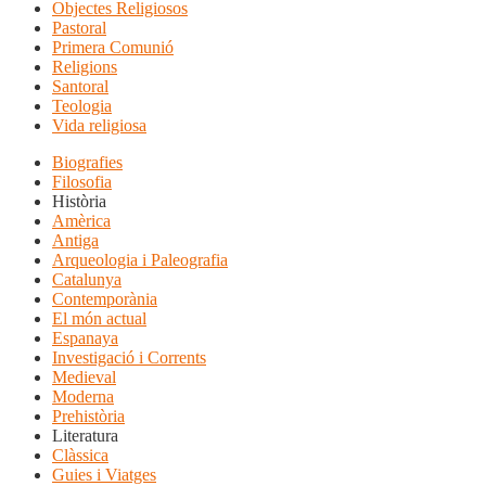
Objectes Religiosos
Pastoral
Primera Comunió
Religions
Santoral
Teologia
Vida religiosa
Biografies
Filosofia
Història
Amèrica
Antiga
Arqueologia i Paleografia
Catalunya
Contemporània
El món actual
Espanaya
Investigació i Corrents
Medieval
Moderna
Prehistòria
Literatura
Clàssica
Guies i Viatges