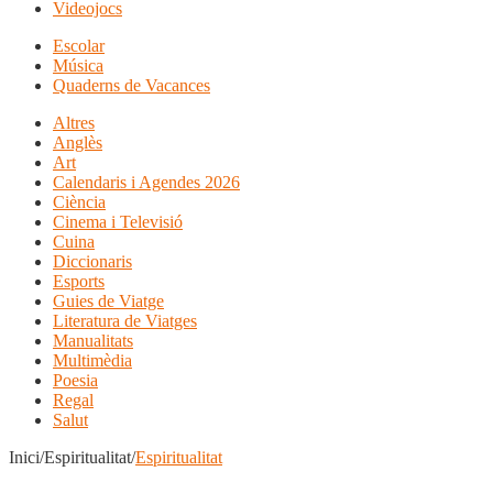
Videojocs
Escolar
Música
Quaderns de Vacances
Altres
Anglès
Art
Calendaris i Agendes 2026
Ciència
Cinema i Televisió
Cuina
Diccionaris
Esports
Guies de Viatge
Literatura de Viatges
Manualitats
Multimèdia
Poesia
Regal
Salut
Inici/Espiritualitat/
Espiritualitat