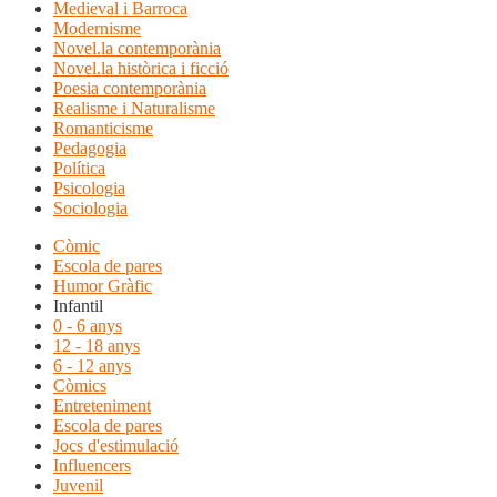
Medieval i Barroca
Modernisme
Novel.la contemporània
Novel.la històrica i ficció
Poesia contemporània
Realisme i Naturalisme
Romanticisme
Pedagogia
Política
Psicologia
Sociologia
Còmic
Escola de pares
Humor Gràfic
Infantil
0 - 6 anys
12 - 18 anys
6 - 12 anys
Còmics
Entreteniment
Escola de pares
Jocs d'estimulació
Influencers
Juvenil