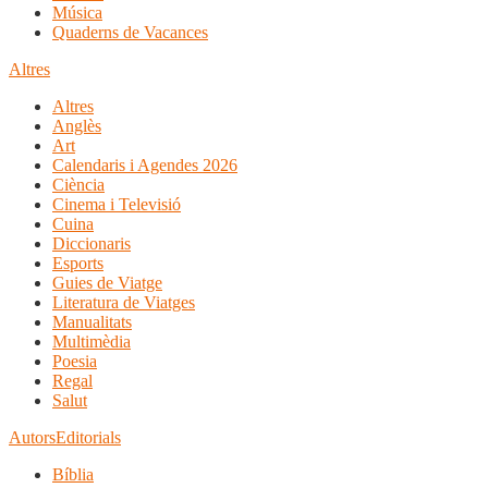
Música
Quaderns de Vacances
Altres
Altres
Anglès
Art
Calendaris i Agendes 2026
Ciència
Cinema i Televisió
Cuina
Diccionaris
Esports
Guies de Viatge
Literatura de Viatges
Manualitats
Multimèdia
Poesia
Regal
Salut
Autors
Editorials
Bíblia