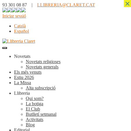
×
93 301 08 87 |
LLIBRERIA@CLARET.CAT
Iniciar sessió
Català
Español
Novetats
Novetats religioses
Novetats generals
Els més venuts
Estiu 2026
La Missa
Alta subscripció
Llibreria
Qui som?
La botiga
El Club
Butlletí setmanal
Activitats
Blog
Editorial