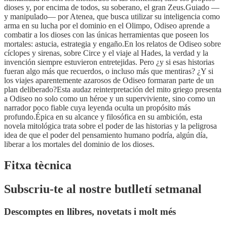
dioses y, por encima de todos, su soberano, el gran Zeus.Guiado —
y manipulado— por Atenea, que busca utilizar su inteligencia como
arma en su lucha por el dominio en el Olimpo, Odiseo aprende a
combatir a los dioses con las únicas herramientas que poseen los
mortales: astucia, estrategia y engaño.En los relatos de Odiseo sobre
cíclopes y sirenas, sobre Circe y el viaje al Hades, la verdad y la
invención siempre estuvieron entretejidas. Pero ¿y si esas historias
fueran algo más que recuerdos, o incluso más que mentiras? ¿Y si
los viajes aparentemente azarosos de Odiseo formaran parte de un
plan deliberado?Esta audaz reinterpretación del mito griego presenta
a Odiseo no solo como un héroe y un superviviente, sino como un
narrador poco fiable cuya leyenda oculta un propósito más
profundo.Épica en su alcance y filosófica en su ambición, esta
novela mitológica trata sobre el poder de las historias y la peligrosa
idea de que el poder del pensamiento humano podría, algún día,
liberar a los mortales del dominio de los dioses.
Fitxa tècnica
Subscriu-te al nostre butlletí setmanal
Descomptes en llibres, novetats i molt més