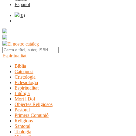
Español
(0)
El nostre catàleg
Espiritualitat
Bíblia
Catequesi
Cristologia
Eclesiologia
Espiritualitat
Litúrgia
Mort i Dol
Objectes Religiosos
Pastoral
Primera Comunió
Religions
Santoral
Teologia