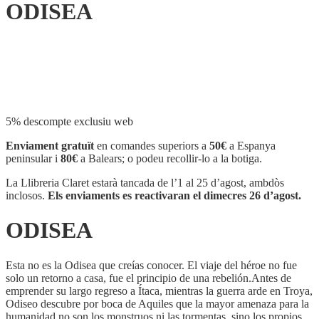
ODISEA
Compartir
5% descompte exclusiu web
Enviament gratuït
en comandes superiors a
50€
a Espanya
peninsular i
80€
a Balears; o podeu recollir-lo a la botiga.
La Llibreria Claret estarà tancada de l’1 al 25 d’agost, ambdòs
inclosos.
Els enviaments es reactivaran el dimecres 26 d’agost.
ODISEA
Esta no es la Odisea que creías conocer. El viaje del héroe no fue
solo un retorno a casa, fue el principio de una rebelión.Antes de
emprender su largo regreso a Ítaca, mientras la guerra arde en Troya,
Odiseo descubre por boca de Aquiles que la mayor amenaza para la
humanidad no son los monstruos ni las tormentas, sino los propios