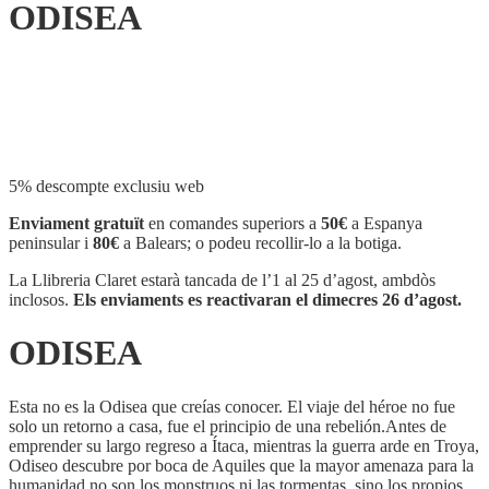
ODISEA
Compartir
5% descompte exclusiu web
Enviament gratuït
en comandes superiors a
50€
a Espanya
peninsular i
80€
a Balears; o podeu recollir-lo a la botiga.
La Llibreria Claret estarà tancada de l’1 al 25 d’agost, ambdòs
inclosos.
Els enviaments es reactivaran el dimecres 26 d’agost.
ODISEA
Esta no es la Odisea que creías conocer. El viaje del héroe no fue
solo un retorno a casa, fue el principio de una rebelión.Antes de
emprender su largo regreso a Ítaca, mientras la guerra arde en Troya,
Odiseo descubre por boca de Aquiles que la mayor amenaza para la
humanidad no son los monstruos ni las tormentas, sino los propios