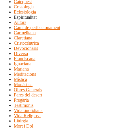
Catequesi
Cristologia
Eclesiologia
Espiritualitat
Autors
Camí de perfeccionament
Carmelitana
Claretiana
Cristocéntrica
Devocionaris
Diversa
Franciscana
Ignaciana
Mariana
Meditacions
Mística
Monàstica
Obres Generals
Pares del desert
Pregària
Testimonis
Vida quotidiana
Vida Religiosa
Litúrgia
Mort i Dol