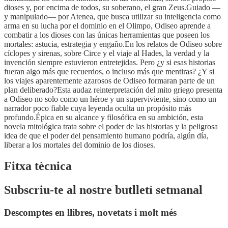
dioses y, por encima de todos, su soberano, el gran Zeus.Guiado —
y manipulado— por Atenea, que busca utilizar su inteligencia como
arma en su lucha por el dominio en el Olimpo, Odiseo aprende a
combatir a los dioses con las únicas herramientas que poseen los
mortales: astucia, estrategia y engaño.En los relatos de Odiseo sobre
cíclopes y sirenas, sobre Circe y el viaje al Hades, la verdad y la
invención siempre estuvieron entretejidas. Pero ¿y si esas historias
fueran algo más que recuerdos, o incluso más que mentiras? ¿Y si
los viajes aparentemente azarosos de Odiseo formaran parte de un
plan deliberado?Esta audaz reinterpretación del mito griego presenta
a Odiseo no solo como un héroe y un superviviente, sino como un
narrador poco fiable cuya leyenda oculta un propósito más
profundo.Épica en su alcance y filosófica en su ambición, esta
novela mitológica trata sobre el poder de las historias y la peligrosa
idea de que el poder del pensamiento humano podría, algún día,
liberar a los mortales del dominio de los dioses.
Fitxa tècnica
Subscriu-te al nostre butlletí setmanal
Descomptes en llibres, novetats i molt més