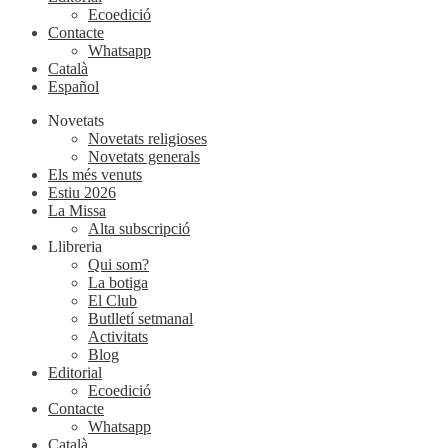
Ecoedició
Contacte
Whatsapp
Català
Español
Novetats
Novetats religioses
Novetats generals
Els més venuts
Estiu 2026
La Missa
Alta subscripció
Llibreria
Qui som?
La botiga
El Club
Butlletí setmanal
Activitats
Blog
Editorial
Ecoedició
Contacte
Whatsapp
Català