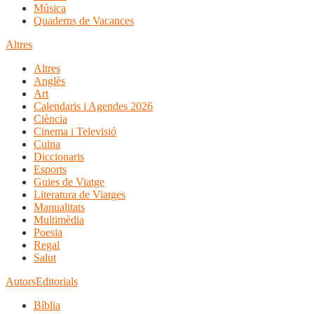
Música
Quaderns de Vacances
Altres
Altres
Anglès
Art
Calendaris i Agendes 2026
Ciència
Cinema i Televisió
Cuina
Diccionaris
Esports
Guies de Viatge
Literatura de Viatges
Manualitats
Multimèdia
Poesia
Regal
Salut
Autors
Editorials
Bíblia