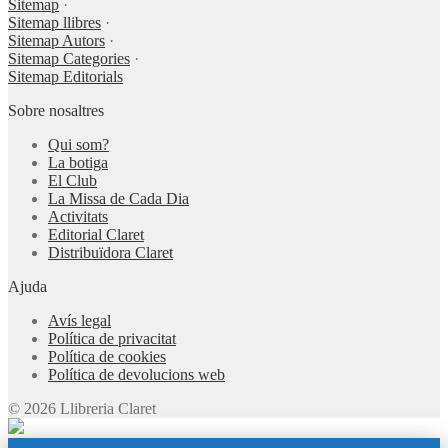
Sitemap
·
Sitemap llibres
·
Sitemap Autors
·
Sitemap Categories
·
Sitemap Editorials
Sobre nosaltres
Qui som?
La botiga
El Club
La Missa de Cada Dia
Activitats
Editorial Claret
Distribuïdora Claret
Ajuda
Avís legal
Política de privacitat
Política de cookies
Política de devolucions web
© 2026 Llibreria Claret