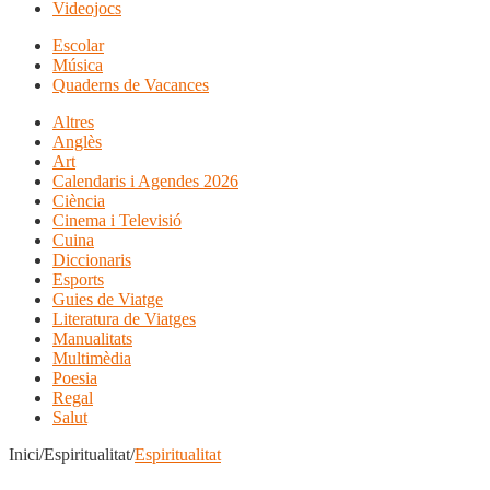
Videojocs
Escolar
Música
Quaderns de Vacances
Altres
Anglès
Art
Calendaris i Agendes 2026
Ciència
Cinema i Televisió
Cuina
Diccionaris
Esports
Guies de Viatge
Literatura de Viatges
Manualitats
Multimèdia
Poesia
Regal
Salut
Inici/Espiritualitat/
Espiritualitat