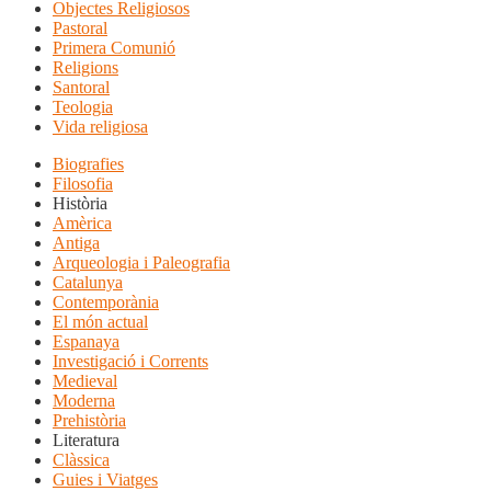
Objectes Religiosos
Pastoral
Primera Comunió
Religions
Santoral
Teologia
Vida religiosa
Biografies
Filosofia
Història
Amèrica
Antiga
Arqueologia i Paleografia
Catalunya
Contemporània
El món actual
Espanaya
Investigació i Corrents
Medieval
Moderna
Prehistòria
Literatura
Clàssica
Guies i Viatges