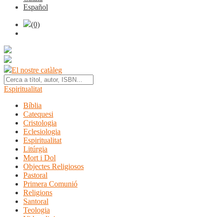
Español
(0)
El nostre catàleg
Espiritualitat
Bíblia
Catequesi
Cristologia
Eclesiologia
Espiritualitat
Litúrgia
Mort i Dol
Objectes Religiosos
Pastoral
Primera Comunió
Religions
Santoral
Teologia