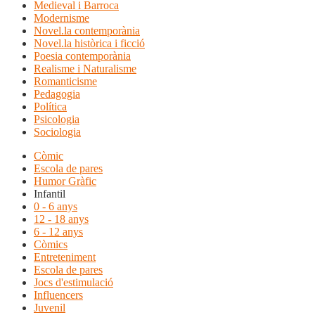
Medieval i Barroca
Modernisme
Novel.la contemporània
Novel.la històrica i ficció
Poesia contemporània
Realisme i Naturalisme
Romanticisme
Pedagogia
Política
Psicologia
Sociologia
Còmic
Escola de pares
Humor Gràfic
Infantil
0 - 6 anys
12 - 18 anys
6 - 12 anys
Còmics
Entreteniment
Escola de pares
Jocs d'estimulació
Influencers
Juvenil