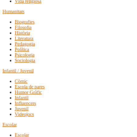
Vida religiosa
Humanitats
Biografies
Filosofia
Història
Literatura
Pedagogia
Política
Psicologia
Sociologia
Infantil / Juvenil
Còmic
Escola de pares
Humor Gràfic
Infantil
Influencers
Juvenil
Videojocs
Escolar
Escolar