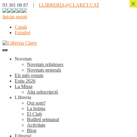
×
93 301 08 87 |
LLIBRERIA@CLARET.CAT
Iniciar sessió
Català
Español
Novetats
Novetats religioses
Novetats generals
Els més venuts
Estiu 2026
La Missa
Alta subscripció
Llibreria
Qui som?
La botiga
El Club
Butlletí setmanal
Activitats
Blog
Editorial