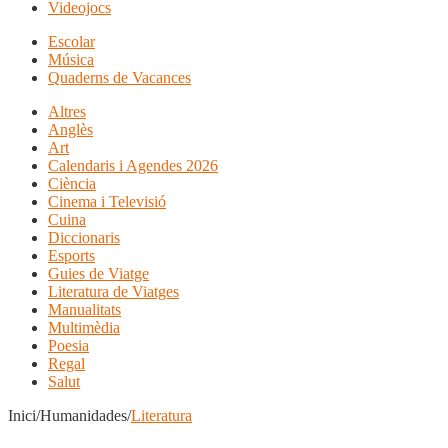
Videojocs
Escolar
Música
Quaderns de Vacances
Altres
Anglès
Art
Calendaris i Agendes 2026
Ciència
Cinema i Televisió
Cuina
Diccionaris
Esports
Guies de Viatge
Literatura de Viatges
Manualitats
Multimèdia
Poesia
Regal
Salut
Inici/Humanidades/
Literatura