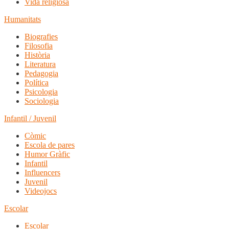
Vida religiosa
Humanitats
Biografies
Filosofia
Història
Literatura
Pedagogia
Política
Psicologia
Sociologia
Infantil / Juvenil
Còmic
Escola de pares
Humor Gràfic
Infantil
Influencers
Juvenil
Videojocs
Escolar
Escolar