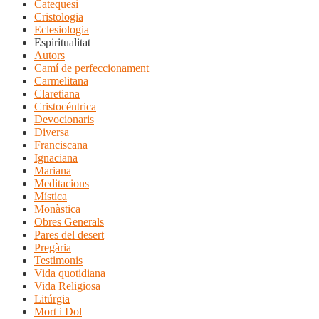
Catequesi
Cristologia
Eclesiologia
Espiritualitat
Autors
Camí de perfeccionament
Carmelitana
Claretiana
Cristocéntrica
Devocionaris
Diversa
Franciscana
Ignaciana
Mariana
Meditacions
Mística
Monàstica
Obres Generals
Pares del desert
Pregària
Testimonis
Vida quotidiana
Vida Religiosa
Litúrgia
Mort i Dol