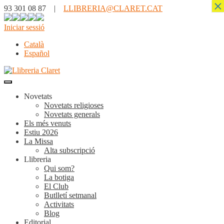
×
93 301 08 87 |
LLIBRERIA@CLARET.CAT
Iniciar sessió
Català
Español
Novetats
Novetats religioses
Novetats generals
Els més venuts
Estiu 2026
La Missa
Alta subscripció
Llibreria
Qui som?
La botiga
El Club
Butlletí setmanal
Activitats
Blog
Editorial