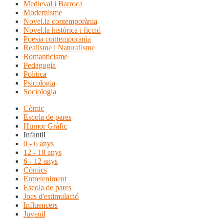
Medieval i Barroca
Modernisme
Novel.la contemporània
Novel.la històrica i ficció
Poesia contemporània
Realisme i Naturalisme
Romanticisme
Pedagogia
Política
Psicologia
Sociologia
Còmic
Escola de pares
Humor Gràfic
Infantil
0 - 6 anys
12 - 18 anys
6 - 12 anys
Còmics
Entreteniment
Escola de pares
Jocs d'estimulació
Influencers
Juvenil