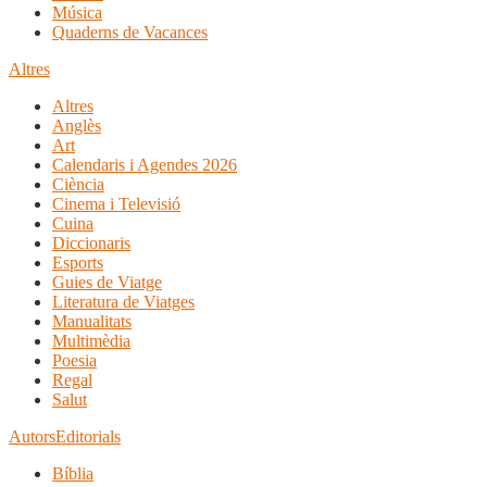
Música
Quaderns de Vacances
Altres
Altres
Anglès
Art
Calendaris i Agendes 2026
Ciència
Cinema i Televisió
Cuina
Diccionaris
Esports
Guies de Viatge
Literatura de Viatges
Manualitats
Multimèdia
Poesia
Regal
Salut
Autors
Editorials
Bíblia