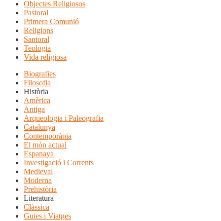
Objectes Religiosos
Pastoral
Primera Comunió
Religions
Santoral
Teologia
Vida religiosa
Biografies
Filosofia
Història
Amèrica
Antiga
Arqueologia i Paleografia
Catalunya
Contemporània
El món actual
Espanaya
Investigació i Corrents
Medieval
Moderna
Prehistòria
Literatura
Clàssica
Guies i Viatges