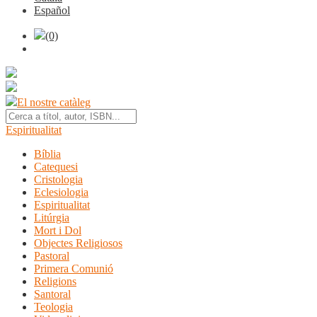
Español
(0)
El nostre catàleg
Espiritualitat
Bíblia
Catequesi
Cristologia
Eclesiologia
Espiritualitat
Litúrgia
Mort i Dol
Objectes Religiosos
Pastoral
Primera Comunió
Religions
Santoral
Teologia