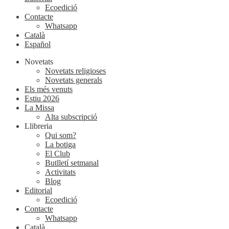
Ecoedició
Contacte
Whatsapp
Català
Español
Novetats
Novetats religioses
Novetats generals
Els més venuts
Estiu 2026
La Missa
Alta subscripció
Llibreria
Qui som?
La botiga
El Club
Butlletí setmanal
Activitats
Blog
Editorial
Ecoedició
Contacte
Whatsapp
Català