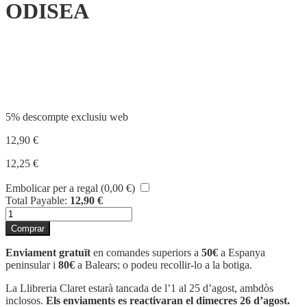
ODISEA
Compartir
5% descompte exclusiu web
12,90
€
12,25
€
Embolicar per a regal (
0,00
€
)
Total Payable:
12,90
€
quantitat
de
Comprar
ODISEA
Enviament gratuït
en comandes superiors a
50€
a Espanya
peninsular i
80€
a Balears; o podeu recollir-lo a la botiga.
La Llibreria Claret estarà tancada de l’1 al 25 d’agost, ambdòs
inclosos.
Els enviaments es reactivaran el dimecres 26 d’agost.