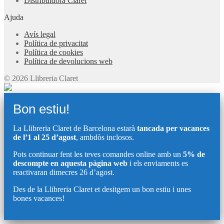
Distribuïdora Claret
Ajuda
Avís legal
Política de privacitat
Política de cookies
Política de devolucions web
© 2026 Llibreria Claret
Bon estiu!
La Llibreria Claret de Barcelona estarà
tancada per vacances
de l’1 al 25 d’agost
, ambdòs inclosos.
Pots continuar fent les teves comandes online amb un
5% de
descompte en aquesta pàgina web
i els enviaments es
reactivaran dimecres 26 d’agost.
Des de la Llibreria Claret et desitgem un bon estiu i unes
bones vacances!