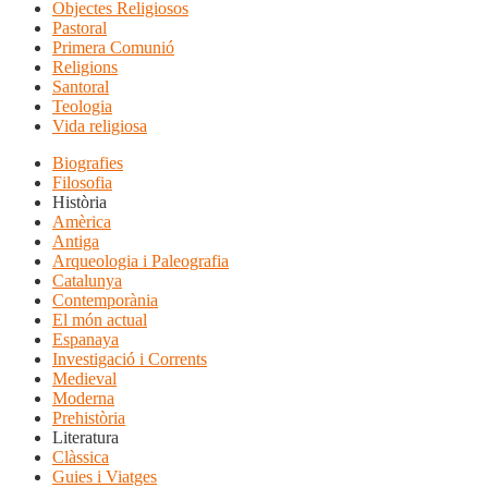
Objectes Religiosos
Pastoral
Primera Comunió
Religions
Santoral
Teologia
Vida religiosa
Biografies
Filosofia
Història
Amèrica
Antiga
Arqueologia i Paleografia
Catalunya
Contemporània
El món actual
Espanaya
Investigació i Corrents
Medieval
Moderna
Prehistòria
Literatura
Clàssica
Guies i Viatges