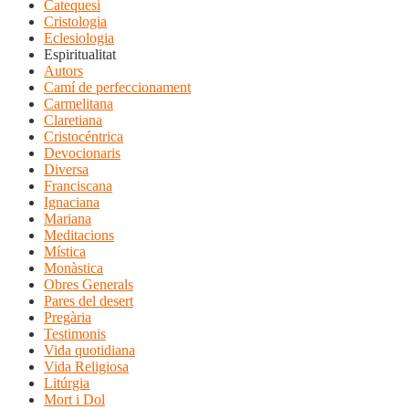
Catequesi
Cristologia
Eclesiologia
Espiritualitat
Autors
Camí de perfeccionament
Carmelitana
Claretiana
Cristocéntrica
Devocionaris
Diversa
Franciscana
Ignaciana
Mariana
Meditacions
Mística
Monàstica
Obres Generals
Pares del desert
Pregària
Testimonis
Vida quotidiana
Vida Religiosa
Litúrgia
Mort i Dol