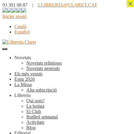
×
93 301 08 87 |
LLIBRERIA@CLARET.CAT
Iniciar sessió
Català
Español
Novetats
Novetats religioses
Novetats generals
Els més venuts
Estiu 2026
La Missa
Alta subscripció
Llibreria
Qui som?
La botiga
El Club
Butlletí setmanal
Activitats
Blog
Editorial