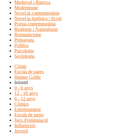
Medieval i Barroca
Modernisme
Novel.la contemporània
Novel.la històrica i ficció
Poesia contemporània
Realisme i Naturalisme
Romanticisme
Pedagogia
Política
Psicologia
Sociologia
Còmic
Escola de pares
Humor Gràfic
Infantil
0 - 6 anys
12 - 18 anys
6 - 12 anys
Còmics
Entreteniment
Escola de pares
Jocs d'estimulació
Influencers
Juvenil