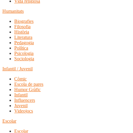
Vida religiosa
Humanitats
Biografies
Filosofia
Història
Literatura
Pedagogia
Política
Psicologia
Sociologia
Infantil / Juvenil
Còmic
Escola de pares
Humor Gràfic
Infantil
Influencers
Juvenil
Videojocs
Escolar
Escolar