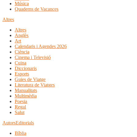
Música
Quaderns de Vacances
Altres
Altres
Anglès
Art
Calendaris i Agendes 2026
Ciència
Cinema i Televisió
Cuina
Diccionaris
Esports
Guies de Viatge
Literatura de Viatges
Manualitats
Multimèdia
Poesia
Regal
Salut
Autors
Editorials
Bíblia