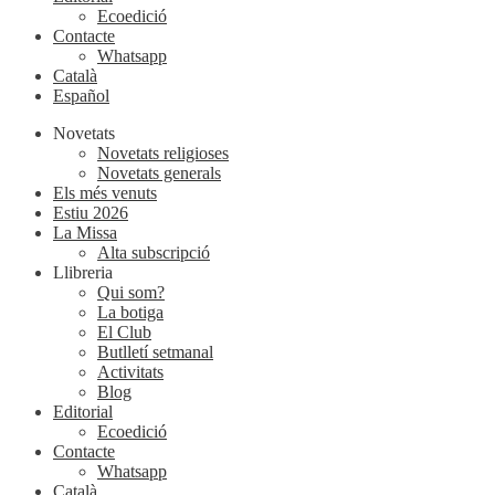
Ecoedició
Contacte
Whatsapp
Català
Español
Novetats
Novetats religioses
Novetats generals
Els més venuts
Estiu 2026
La Missa
Alta subscripció
Llibreria
Qui som?
La botiga
El Club
Butlletí setmanal
Activitats
Blog
Editorial
Ecoedició
Contacte
Whatsapp
Català