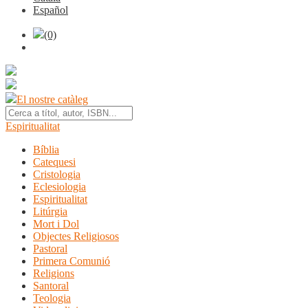
Español
(0)
El nostre catàleg
Espiritualitat
Bíblia
Catequesi
Cristologia
Eclesiologia
Espiritualitat
Litúrgia
Mort i Dol
Objectes Religiosos
Pastoral
Primera Comunió
Religions
Santoral
Teologia