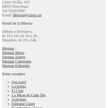
Carrer Sicília, 410
08025 Barcelona
Tel: 933010887
Email:
llibreria@claret.cat
Horari de la llibreria
Dilluns a divendres,
de 10 a 14 i de 16 a 20.
Dissabtes, de 10 a 14h.
Sitemap
·
Sitemap llibres
·
Sitemap Autors
·
Sitemap Categories
·
Sitemap Editorials
Sobre nosaltres
Qui som?
La botiga
El Club
La Missa de Cada Dia
Activitats
Editorial Claret