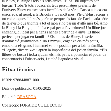
la Bluey, la Bingo i tots els seus amics. Hi ha 180 objectes per
buscar! Troba’ls tots i busca els teus personatges preferits de
l’univers Bluey en escenaris increïbles de la sèrie. Busca a la caseta
ensorrada, al rierol, a la Bricofira… i molt més! Ple d’il·lustracions a
tot color, aquest llibre és perfecte perquè els fans de l’aclamada sèrie
de televisió que triomfa a tot el món s’ho passin d’allò més bé. Amb
la Bluey i la Bingo, no hi ha espai per a l’avorriment! Un llibre joc
entretingut i ideal per a nens i nenes a partir de 4 anys. El llibre
perfecte per jugar en família. *Els llibres de Bluey, la sèrie
d’animació guanyadora d’un Emmy©, enganxa els més petits,
emociona els grans i transmet valors positius per a tota la família.
*Llegeix, diverteix-te i aprèn la importància del joc en família. *Els
llibres de busca i troba ajuden els més petits a potenciar el poder de
concentració i l’observació, i també l’agudesa visual.
Fitxa tècnica
ISBN:
9788448871000
Data de publicació:
01/06/2025
Editorial:
BEASCOA
Col.lecció:
FORA DE COL.LECCIÓ