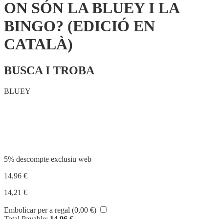
ON SÓN LA BLUEY I LA
BINGO? (EDICIÓ EN
CATALÀ)
BUSCA I TROBA
BLUEY
Compartir
5% descompte exclusiu web
14,96
€
14,21
€
Embolicar per a regal (
0,00
€
)
Total Payable:
14,96
€