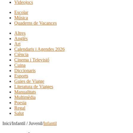
Videojocs
Escolar
Música
Quaderns de Vacances
Altres
Anglès
Art
Calendaris i Agendes 2026
Ciència
Cinema i Televisió
Cuina
Diccionaris
Esports
Guies de Viatge
Literatura de Viatges
Manualitats
Multimèdia
Poesia
Regal
Salut
Inici/Infantil / Juvenil/
Infantil