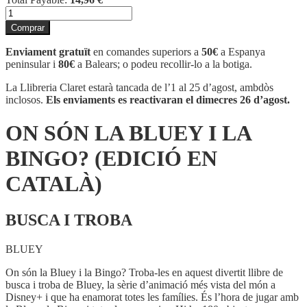
quantitat
de
Comprar
ON
SÓN
Enviament gratuït
en comandes superiors a
50€
a Espanya
LA
peninsular i
80€
a Balears; o podeu recollir-lo a la botiga.
BLUEY
I
La Llibreria Claret estarà tancada de l’1 al 25 d’agost, ambdòs
LA
inclosos.
Els enviaments es reactivaran el dimecres 26 d’agost.
BINGO?
(EDICIÓ
ON SÓN LA BLUEY I LA
EN
CATALÀ)
BINGO? (EDICIÓ EN
CATALÀ)
BUSCA I TROBA
BLUEY
On són la Bluey i la Bingo? Troba-les en aquest divertit llibre de
busca i troba de Bluey, la sèrie d’animació més vista del món a
Disney+ i que ha enamorat totes les famílies. És l’hora de jugar amb