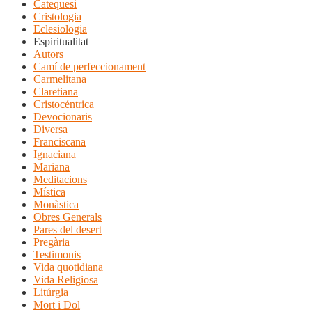
Catequesi
Cristologia
Eclesiologia
Espiritualitat
Autors
Camí de perfeccionament
Carmelitana
Claretiana
Cristocéntrica
Devocionaris
Diversa
Franciscana
Ignaciana
Mariana
Meditacions
Mística
Monàstica
Obres Generals
Pares del desert
Pregària
Testimonis
Vida quotidiana
Vida Religiosa
Litúrgia
Mort i Dol