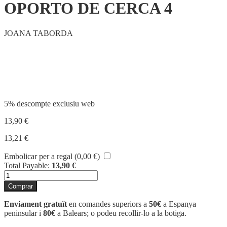
OPORTO DE CERCA 4
JOANA TABORDA
Compartir
5% descompte exclusiu web
13,90
€
13,21
€
Embolicar per a regal (
0,00
€
)
Total Payable:
13,90
€
quantitat
de
Comprar
OPORTO
DE
Enviament gratuït
en comandes superiors a
50€
a Espanya
CERCA
peninsular i
80€
a Balears; o podeu recollir-lo a la botiga.
4