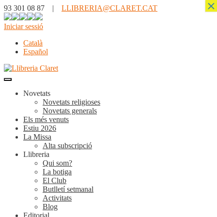
×
93 301 08 87 |
LLIBRERIA@CLARET.CAT
Iniciar sessió
Català
Español
Novetats
Novetats religioses
Novetats generals
Els més venuts
Estiu 2026
La Missa
Alta subscripció
Llibreria
Qui som?
La botiga
El Club
Butlletí setmanal
Activitats
Blog
Editorial