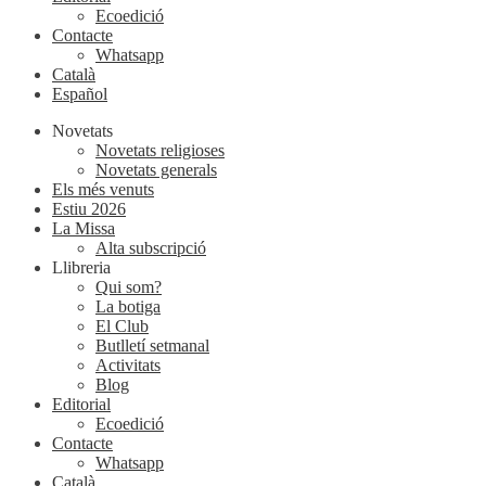
Ecoedició
Contacte
Whatsapp
Català
Español
Novetats
Novetats religioses
Novetats generals
Els més venuts
Estiu 2026
La Missa
Alta subscripció
Llibreria
Qui som?
La botiga
El Club
Butlletí setmanal
Activitats
Blog
Editorial
Ecoedició
Contacte
Whatsapp
Català