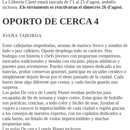
La Llibreria Claret estarà tancada de l’1 al 25 d’agost, ambdòs
inclosos.
Els enviaments es reactivaran el dimecres 26 d’agost.
OPORTO DE CERCA 4
JOANA TABORDA
Entre callejuelas empedradas, aromas de marisco fresco y sonidos de
fado o jazz callejero, Oporto despliega todo su carácter. Hay
bodegas con historia y chefs jóvenes con propuestas rompedoras,
mercados tradicionales y tiendas con encanto, playas atlánticas y
puentes para aventureros. Puedes visitar un museo dedicado a los
tranvías, probar conservas gourmet, participar en un taller creativo o
simplemente dejarte llevar por el ritmo pausado de la ciudad. Cada
barrio tiene algo diferente que contar, y cada rincón guarda una
sorpresa.
Las guías De cerca de Lonely Planet resultan perfectas para
escapadas de fin de semana y viajes cortos. Estas guías de bolsillo
son prácticas, concisas, a todo color y fáciles de usar. Ayudan al
viajero a conocer lo imprescindible de cada ciudad o región gracias
a los consejos de nuestros expertos, con los capítulos dedicados a
cada barrio, un listado de visitas imprescindibles y muchas
propuestas más.
Las guías De cerca Lonely Planet incluyen: