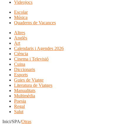
Videojocs
Escolar
Música
Quaderns de Vacances
Altres
Anglès
Art
Calendaris i Agendes 2026
Ciència
Cinema i Televisió
Cuina
Diccionaris
Esports
Guies de Viatge
Literatura de Viatges
Manualitats
Multimèdia
Poesia
Regal
Salut
Inici/SPA/
Otras