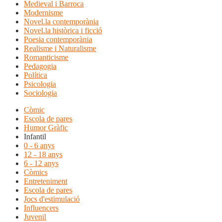
Medieval i Barroca
Modernisme
Novel.la contemporània
Novel.la històrica i ficció
Poesia contemporània
Realisme i Naturalisme
Romanticisme
Pedagogia
Política
Psicologia
Sociologia
Còmic
Escola de pares
Humor Gràfic
Infantil
0 - 6 anys
12 - 18 anys
6 - 12 anys
Còmics
Entreteniment
Escola de pares
Jocs d'estimulació
Influencers
Juvenil