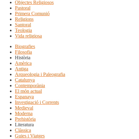
Objectes Religiosos
Pastoral
Primera Comunió
Religions
Santoral
Teologia
Vida religiosa
Biografies
Filosofia
Història
Amèrica
Antiga
Arqueologia i Paleografia
Catalunya
Contemporània
El món actual
Espanaya
Investigació i Corrents
Medieval
Moderna
Prehistòria
Literatura
Clàssica
Guies i Viatges