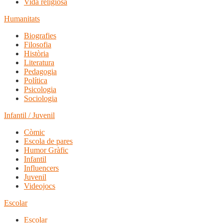
Vida religiosa
Humanitats
Biografies
Filosofia
Història
Literatura
Pedagogia
Política
Psicologia
Sociologia
Infantil / Juvenil
Còmic
Escola de pares
Humor Gràfic
Infantil
Influencers
Juvenil
Videojocs
Escolar
Escolar