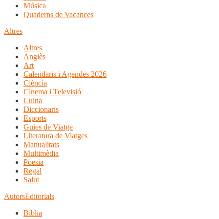
Música
Quaderns de Vacances
Altres
Altres
Anglès
Art
Calendaris i Agendes 2026
Ciència
Cinema i Televisió
Cuina
Diccionaris
Esports
Guies de Viatge
Literatura de Viatges
Manualitats
Multimèdia
Poesia
Regal
Salut
Autors
Editorials
Bíblia