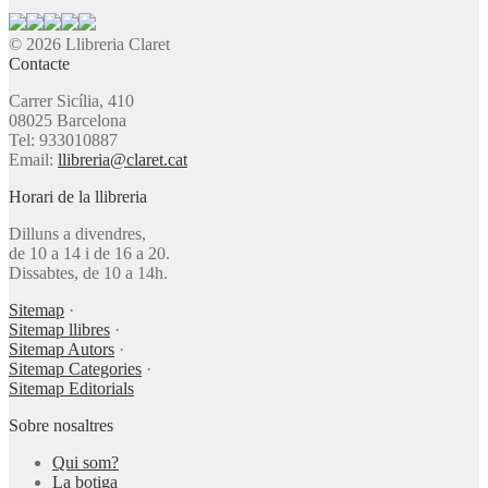
© 2026 Llibreria Claret
Contacte
Carrer Sicília, 410
08025 Barcelona
Tel: 933010887
Email:
llibreria@claret.cat
Horari de la llibreria
Dilluns a divendres,
de 10 a 14 i de 16 a 20.
Dissabtes, de 10 a 14h.
Sitemap
·
Sitemap llibres
·
Sitemap Autors
·
Sitemap Categories
·
Sitemap Editorials
Sobre nosaltres
Qui som?
La botiga